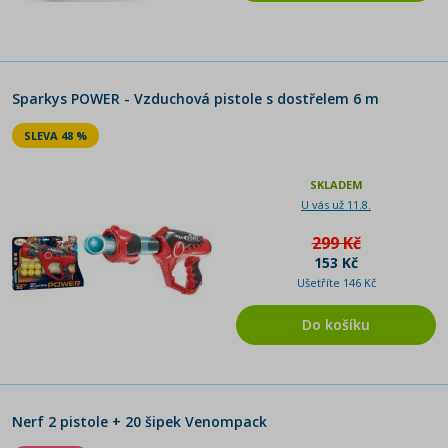
Sparkys POWER - Vzduchová pistole s dostřelem 6 m
SLEVA 48 %
SKLADEM
U vás už 11.8.
299 Kč
153 Kč
Ušetříte 146 Kč
Do košíku
Nerf 2 pistole + 20 šipek Venompack