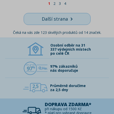
1
2
3
4
Další strana
Čeká na vás zde 123 skvělých produktů od 14 značek.
Osobní odběr na 31
337 výdejních místech
po celé ČR
97% zákazníků
97
nás doporučuje
2,5
Průměrně doručíme
za 2,5 dny
DOPRAVA ZDARMA*
při nákupu od 1500 Kč
* platí pro vybrané dopravce