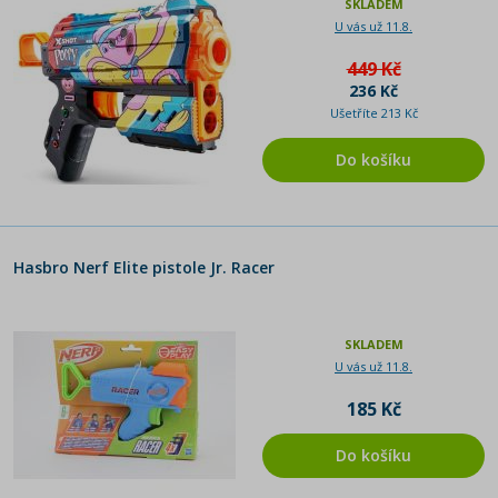
SKLADEM
U vás už 11.8.
449 Kč
236 Kč
Ušetříte 213 Kč
Do košíku
Hasbro Nerf Elite pistole Jr. Racer
SKLADEM
U vás už 11.8.
185 Kč
Do košíku