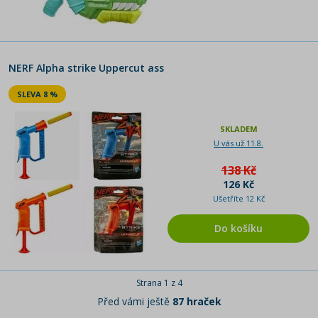
NERF Alpha strike Uppercut ass
SLEVA 8 %
SKLADEM
U vás už 11.8.
138 Kč
126 Kč
Ušetříte 12 Kč
Do košíku
Strana 1 z 4
Před vámi ještě
87 hraček