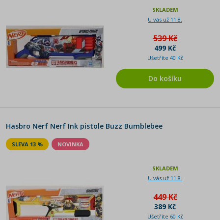
SKLADEM
U vás už 11.8.
539 Kč
499 Kč
Ušetříte 40 Kč
Do košíku
Hasbro Nerf Nerf Ink pistole Buzz Bumblebee
SLEVA 13 %
NOVINKA
SKLADEM
U vás už 11.8.
449 Kč
389 Kč
Ušetříte 60 Kč