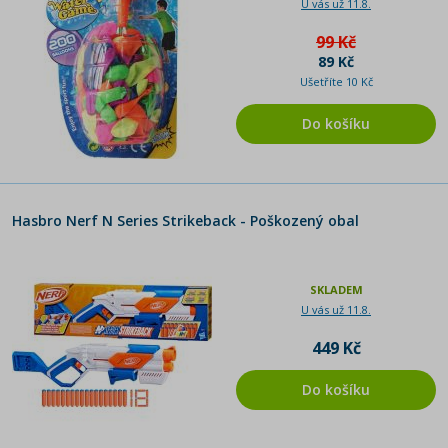
U vás už 11.8.
99 Kč
89 Kč
Ušetříte 10 Kč
Do košíku
Hasbro Nerf N Series Strikeback - Poškozený obal
SKLADEM
U vás už 11.8.
449 Kč
Do košíku