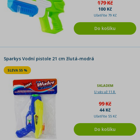
179 Kč
100 Kč
Ušetříte 79 Kč
Do košíku
Sparkys Vodní pistole 21 cm žlutá-modrá
SLEVA 55 %
SKLADEM
U vás už 11.8.
99 Kč
44 Kč
Ušetříte 55 Kč
Do košíku