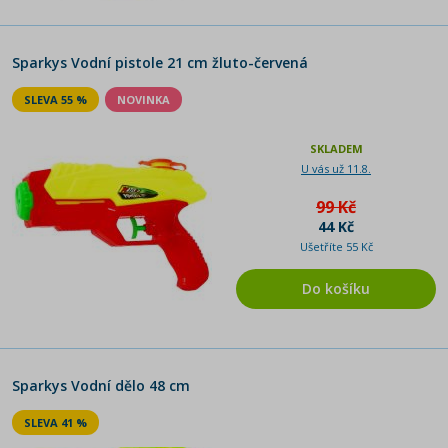
Sparkys Vodní pistole 21 cm žluto-červená
SLEVA 55 %
NOVINKA
SKLADEM
U vás už 11.8.
99 Kč
44 Kč
Ušetříte 55 Kč
Do košíku
Sparkys Vodní dělo 48 cm
SLEVA 41 %