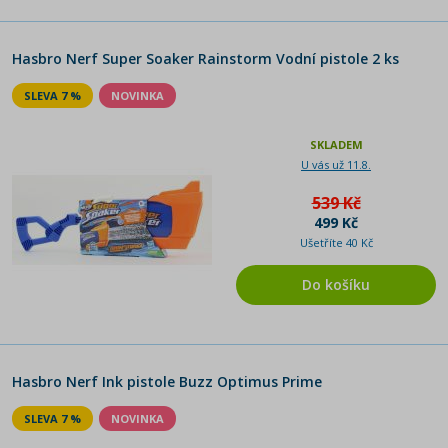
Hasbro Nerf Super Soaker Rainstorm Vodní pistole 2 ks
SLEVA 7 %
NOVINKA
SKLADEM
U vás už 11.8.
539 Kč
499 Kč
Ušetříte 40 Kč
Do košíku
Hasbro Nerf Ink pistole Buzz Optimus Prime
SLEVA 7 %
NOVINKA