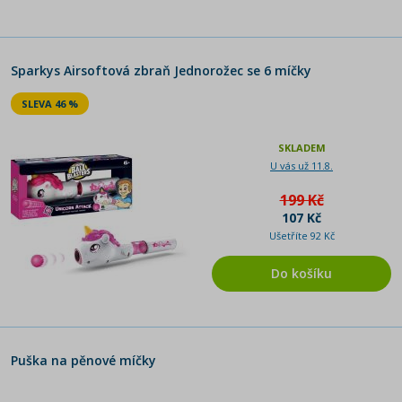
Sparkys Airsoftová zbraň Jednorožec se 6 míčky
SLEVA 46 %
SKLADEM
U vás už 11.8.
199 Kč
107 Kč
Ušetříte 92 Kč
Do košíku
Puška na pěnové míčky