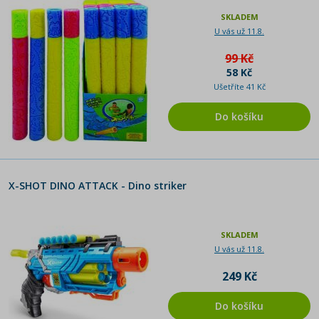
SKLADEM
U vás už 11.8.
99 Kč
58 Kč
Ušetříte 41 Kč
Do košíku
X-SHOT DINO ATTACK - Dino striker
SKLADEM
U vás už 11.8.
249 Kč
Do košíku