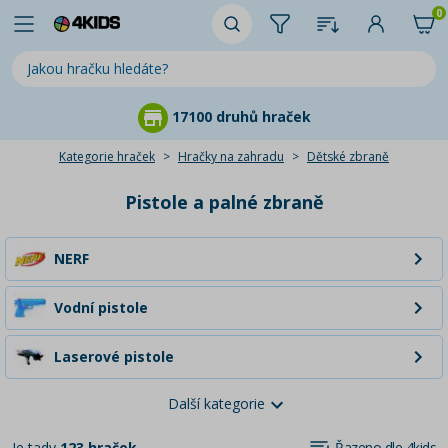
0
17100 druhů hraček
Kategorie hraček
Hračky na zahradu
Dětské zbraně
Pistole a palné zbraně
NERF
Vodní pistole
Laserové pistole
Další kategorie
X-SHOT
Je tady
123 hraček
Řazeno dle 4kids