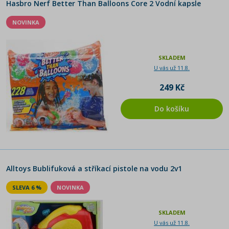
Hasbro Nerf Better Than Balloons Core 2 Vodní kapsle
NOVINKA
SKLADEM
U vás už 11.8.
249 Kč
Do košíku
Alltoys Bublifuková a stříkací pistole na vodu 2v1
SLEVA 6 %
NOVINKA
SKLADEM
U vás už 11.8.