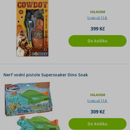
SKLADEM
U vás už 11.8.
399 Kč
Do košíku
Nerf vodní pistole Supersoaker Dino Soak
SKLADEM
U vás už 11.8.
309 Kč
Do košíku