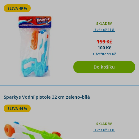
SLEVA 49 %
SKLADEM
U vás už 11.8.
199 Kč
100 Kč
Ušetříte 99 Kč
Do košíku
Sparkys Vodní pistole 32 cm zeleno-bílá
SLEVA 44 %
SKLADEM
U vás už 11.8.