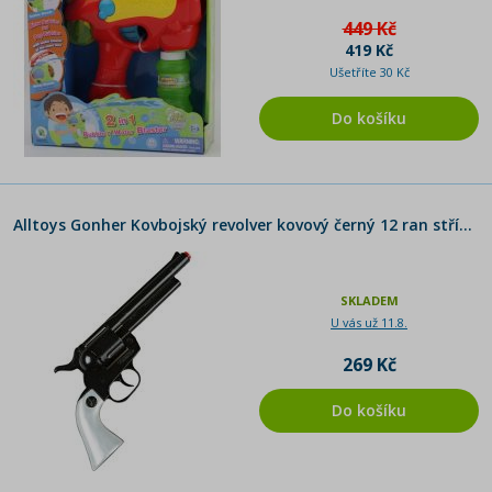
449 Kč
419 Kč
Ušetříte 30 Kč
Do košíku
Alltoys Gonher Kovbojský revolver kovový černý 12 ran stříbrná pažba - Poškozený obal
SKLADEM
U vás už 11.8.
269 Kč
Do košíku