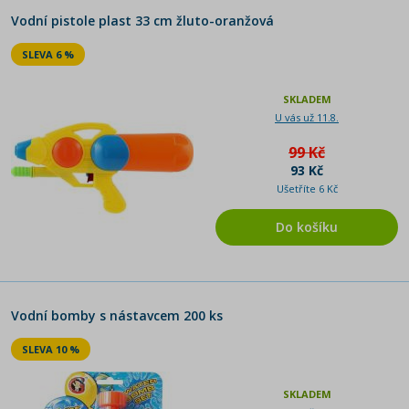
Vodní pistole plast 33 cm žluto-oranžová
SLEVA 6 %
SKLADEM
U vás už 11.8.
99 Kč
93 Kč
Ušetříte 6 Kč
Do košíku
Vodní bomby s nástavcem 200 ks
SLEVA 10 %
SKLADEM