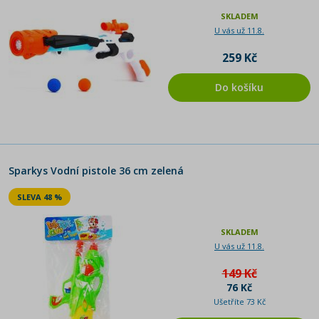
SKLADEM
U vás už 11.8.
259 Kč
Do košíku
Sparkys Vodní pistole 36 cm zelená
SLEVA 48 %
SKLADEM
U vás už 11.8.
149 Kč
76 Kč
Ušetříte 73 Kč