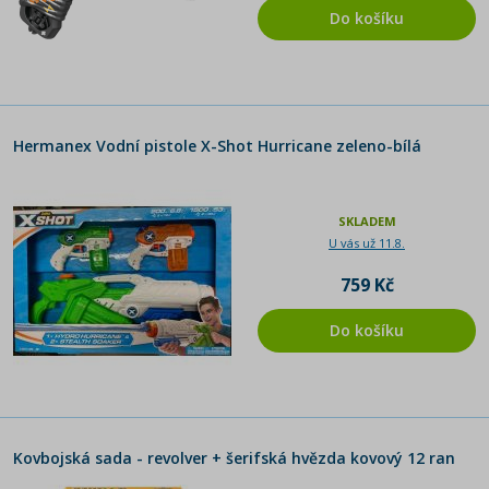
Do košíku
Hermanex Vodní pistole X-Shot Hurricane zeleno-bílá
SKLADEM
U vás už 11.8.
759 Kč
Do košíku
Kovbojská sada - revolver + šerifská hvězda kovový 12 ran