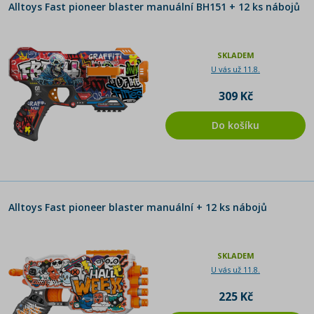
Alltoys Fast pioneer blaster manuální BH151 + 12 ks nábojů
SKLADEM
U vás už 11.8.
309 Kč
Do košíku
Alltoys Fast pioneer blaster manuální + 12 ks nábojů
SKLADEM
U vás už 11.8.
225 Kč