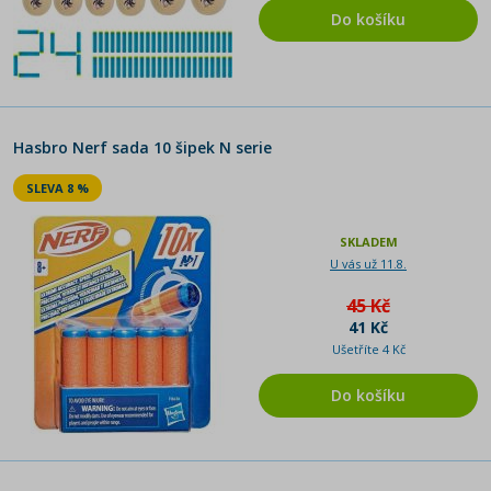
Do košíku
Hasbro Nerf sada 10 šipek N serie
SLEVA 8 %
SKLADEM
U vás už 11.8.
45 Kč
41 Kč
Ušetříte 4 Kč
Do košíku