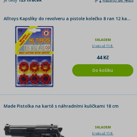
Alltoys Kapslíky do revolveru a pistole kolečko 8 ran 12 kapslí
SKLADEM
U vás už 11.8.
44 Kč
Do košíku
Made Pistolka na kartě s náhradními kuličkami 18 cm
SKLADEM
U vás už 11.8.