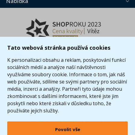
Nabídka
Tato webová stránka používá cookies
K personalizaci obsahu a reklam, poskytování funkcí
sociálních médií a analýze naší návštěvnosti
využíváme soubory cookie. Informace o tom, jak náš
web používáte, sdílíme se svými partnery pro sociální
média, inzerci a analýzy. Partneři tyto údaje mohou
zkombinovat s dalšími informacemi, které jste jim
poskytli nebo které získali v důsledku toho, že
používáte jejich služby.
© 2005 - 2026 Copyright 4kids.cz
Povolit vše
LEGO, logo LEGO a minifigurka jsou ochrannými známkami společnosti LEGO Group. ©
2024 The LEGO Group.