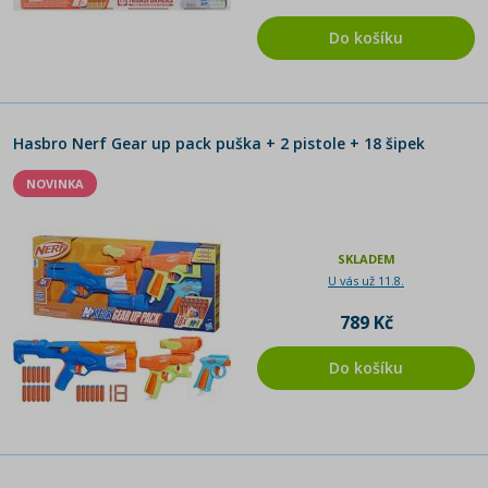
Do košíku
Hasbro Nerf Gear up pack puška + 2 pistole + 18 šipek
NOVINKA
SKLADEM
U vás už 11.8.
789 Kč
Do košíku