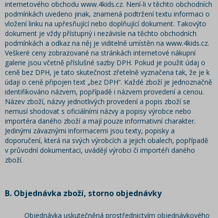
internetového obchodu www.4kids.cz. Není-li v těchto obchodních
podmínkách uvedeno jinak, znamená podtržení textu informaci o
vložení linku na upřesňující nebo doplňující dokument. Takovýto
dokument je vždy přístupný i nezávisle na těchto obchodních
podmínkách a odkaz na něj je viditelně umístěn na www.4kids.cz.
Veškeré ceny zobrazované na stránkách internetové nákupní
galerie jsou včetně příslušné sazby DPH. Pokud je použit údaj o
ceně bez DPH, je tato skutečnost zřetelně vyznačena tak, že je k
údaji o ceně připojen text „bez DPH“. Každé zboží je jednoznačně
identifikováno názvem, popřípadě i názvem provedení a cenou.
Název zboží, názvy jednotlivých provedení a popis zboží se
nemusí shodovat s oficiálními názvy a popisy výrobce nebo
importéra daného zboží a mají pouze informativní charakter.
Jedinými závaznými informacemi jsou texty, popisky a
doporučení, která na svých výrobcích a jejich obalech, popřípadě
v průvodní dokumentaci, uvádějí výrobci či importéři daného
zboží.
B. Objednávka zboží, storno objednávky
Objednávka uskutečněná prostřednictvím objednávkového