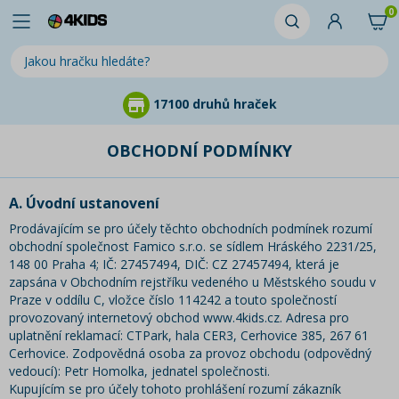
0
17100 druhů hraček
OBCHODNÍ PODMÍNKY
A. Úvodní ustanovení
Prodávajícím se pro účely těchto obchodních podmínek rozumí
obchodní společnost Famico s.r.o. se sídlem Hráského 2231/25,
148 00 Praha 4; IČ: 27457494, DIČ: CZ 27457494, která je
zapsána v Obchodním rejstříku vedeného u Městského soudu v
Praze v oddílu C, vložce číslo 114242 a touto společností
provozovaný internetový obchod www.4kids.cz. Adresa pro
uplatnění reklamací: CTPark, hala CER3, Cerhovice 385, 267 61
Cerhovice. Zodpovědná osoba za provoz obchodu (odpovědný
vedoucí):
Petr Homolka, jednatel společnosti.
Kupujícím se pro účely tohoto prohlášení rozumí zákazník