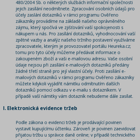
480/2004 Sb. o některých službách informační společnosti
jejich zasílání neodmítnete. Zpracování osobních údajů pro
účely zaslání dotazníků v rámci programu Ověřeno
zákazníky provádíme na základě našeho oprávněného
zájmu, který spočívá ve zjišťování vaší spokojenosti s
nákupem u nás. Pro zasílání dotazníků, vyhodnocování vaší
zpětné vazby a analýz našeho tržního postavení využíváme
zpracovatele, kterým je provozovatel portálu Heureka.cz;
tomu pro tyto účely můžeme předávat informace o
zakoupeném zboží a vaši e-mailovou adresu. Vaše osobní
údaje nejsou při zasílání e-mailových dotazníků předány
žádné třetí straně pro její vlastní účely. Proti zasílání e-
mailových dotazníků v rámci programu Ověřeno zákazníky
můžete kdykoli vyjádřit námitku odmítnutím dalších
dotazníků pomocí odkazu v e-mailu s dotazníkem. V
případě vaší námitky vám dotazník nebudeme dále zasílat.
I. Elektronická evidence tržeb
Podle zákona o evidenci tržeb je prodávající povinen
vystavit kupujícímu účtenku. Zároveň je povinen zaevidovat
přijatou tržbu u správce daně online; v případě technického