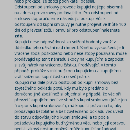
nebo prokáže, že zboží podnikateli odeslal.
Odstoupení od smlouvy provede kupující nejlépe písemně
na adresu provozovny podávajícího. Pro odstoupení od
smlouvy doporučujeme
následující postup
. Vůli k
odstoupení od kupní smlouvy je nutné projevit ve lhůtě 100
dní od převzetí zoží. Formulář pro odstoupení naleznete
zde.
Kupující nese odpovědnost za snížení hodnoty zboží v
důsledku jeho užívání nad rámec běžného vyzkoušení. Je-li
vrácené zboží poškozeno nebo nese stopy používání, může
prodávající uplatnit náhradu škody na kupujícím a započíst
si svůj nárok na vrácenou částku. Prodávající, v tomto
případě, prokáže vzniklou škodu kupujícímu a kupujícímu
vrátí sníženou kupní částku o svůj nárok.
Kupující má dále právo odstoupit od kupní smlouvy bez
zbytečného odkladu poté, kdy mu bylo předáno či
doručeno jiné zboží než si objednal. V případě, že věc při
převzetí kupujícím není ve shodě s kupní smlouvou (dále jen
"rozpor s kupní smlouvou"), má kupující právo na to, aby
prodávající bezplatně a bez zbytečného odkladu věc uvedl
do stavu odpovídajícího kupní smlouvě, a to podle
požadavku kupujícího buď výměnou věci, nebo její opravou;
není-li takový postup možný, může kupující požadovat