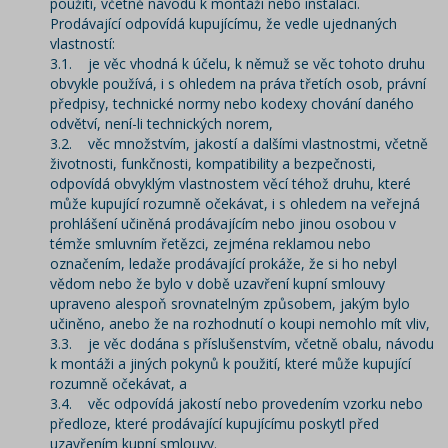
použití, včetně návodu k montáži nebo instalaci.
Prodávající odpovídá kupujícímu, že vedle ujednaných
vlastností:
3.1. je věc vhodná k účelu, k němuž se věc tohoto druhu
obvykle používá, i s ohledem na práva třetích osob, právní
předpisy, technické normy nebo kodexy chování daného
odvětví, není-li technických norem,
3.2. věc množstvím, jakostí a dalšími vlastnostmi, včetně
životnosti, funkčnosti, kompatibility a bezpečnosti,
odpovídá obvyklým vlastnostem věcí téhož druhu, které
může kupující rozumně očekávat, i s ohledem na veřejná
prohlášení učiněná prodávajícím nebo jinou osobou v
témže smluvním řetězci, zejména reklamou nebo
označením, ledaže prodávající prokáže, že si ho nebyl
vědom nebo že bylo v době uzavření kupní smlouvy
upraveno alespoň srovnatelným způsobem, jakým bylo
učiněno, anebo že na rozhodnutí o koupi nemohlo mít vliv,
3.3. je věc dodána s příslušenstvím, včetně obalu, návodu
k montáži a jiných pokynů k použití, které může kupující
rozumně očekávat, a
3.4. věc odpovídá jakostí nebo provedením vzorku nebo
předloze, které prodávající kupujícímu poskytl před
uzavřením kupní smlouvy.