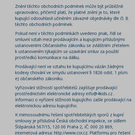
Znění těchto obchodních podmínek může být průběžně
upravováno, přičemž platí, že platné znění je to, které
kupující odsouhlasil učiněním závazné objednávky dle čl. B
těchto obchodních podmínek.
Pokud není v těchto podmínkách uvedeno jinak, řídí se
smluvní vztah mezi prodávajícím a kupujícím příslušnými
ustanoveními Občanského zákoníku se zvláštním zřetelem
k ustanovením týkajícím se uzavírání smluv za použití
prostředků komunikace na dálku.
Prodávající není ve vztahu ke kupujícímu vázán žádnými
kodexy chování ve smyslu ustanovení § 1826 odst. 1 písm.
e) občanského zákoníku.
Vyřizování stížností spotřebitelů zajišťuje prodávající
prostřednictvím elektronické adresy info@4kids.cz .
Informaci o vyřízení stížnosti kupujícího zašle prodávající na
elektronickou adresu kupujícího.
K mimosoudnímu řešení spotřebitelských sporů z kupní
smlouvy je příslušná Česká obchodní inspekce, se sídlem
Štěpánská 567/15, 120 00 Praha 2, IČ: 000 20 869,
internetová adresa: http://www.coi.cz. Platformu pro řešení