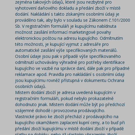
zejména takových údajů, které jsou nezbytné pro
vyhotovení daňového dokladu a předání zboží v místě
dodání. Nakládání s takto získanými osobními údaji je
prováděno tak, aby bylo v souladu se Zákonem č.101/2000
Sb. V registračním formuláři je kupujícímu nabídnuta
možnost zasílání informací marketingové povahy
elektronickou poštou na adresu kupujícího. Odmítnutím
této možnosti, je kupující vyjmut z adresáře pro
automatické zasílání výše specifikovaných materiálů.
Osobní údaje jsou pak v případě výše specifikovaného
odmítnutí uchovávány výhradně pro potřeby identifikace
kupujícího ve vazbě na správce daní, dále pak pro případné
reklamace apod. Pravidla pro nakládání s osobními údaji
jsou kupujícímu rovněž přístupná v dokumentu Ochrana
osobních údajů.
Místem dodání zboží je adresa uvedená kupujícím v
registračním formuláři, pokud nebylo prokazatelně
dohodnuto jinak. Místem dodání může být po předchozí
vzájemné dohodě i provozovna prodávajícího.
Vlastnické právo ke zboží přechází z prodávajícího na
kupujícího okamžikem zaplacení kupní ceny, a to buď při
předání zboží kupujícímu v místě dodání zboží v případě
platby na dobírku, nebo již vlastním uhrazením zboží