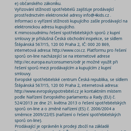
e) občanského zákoníku.
Vyřizování stížností spotřebitelů zajišťuje prodávající
prostřednictvím elektronické adresy
info@4kids.cz
.
Informaci o vyřízení stížnosti kupujícího zašle prodávající na
elektronickou adresu kupujícího.
K mimosoudnímu řešení spotřebitelských sporů z kupní
smlouvy je příslušná Česká obchodní inspekce, se sídlem
Štěpánská 567/15, 120 00 Praha 2, IČ: 000 20 869,
internetová adresa: http://www.coi.cz. Platformu pro řešení
sporů on-line nacházející se na internetové adrese
http://ec.europa.eu/consumers/odr je možné využít při
řešení sporů mezi prodávajícím a kupujícím z kupní
smlouvy.
Evropské spotřebitelské centrum Česká republika, se sídlem
Štěpánská 567/15, 120 00 Praha 2, internetová adresa:
http://www.evropskyspotrebitel.cz je kontaktním místem
podle Nařízení Evropského parlamentu a Rady (EU) č.
524/2013 ze dne 21. května 2013 o řešení spotřebitelských
sporů on-line a o změně nařízení (ES) č. 2006/2004 a
směrnice 2009/22/ES (nařízení o řešení spotřebitelských
sporů on-line).
Prodávající je oprávněn k prodeji zboží na základě