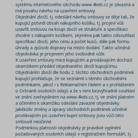
systému internetového obchodu www.4kids.cz je závazná a
má povahu návrhu na uzavření smlouvy.
Objednání zboží, tj. odeslání návrhu smlouvy se děje tak, že
kupující potvrdí obsah nákupního košíku, tj. projeví vůli
uzavřít smlouvu na koupi zboží ve struktuře a specifikaci
shodné s nákupním košíkem, zejména pak takto odsouhlasí
specifikaci zboží, jeho cenu a počet kusů, dále pak formu
úhrady a způsob dopravy na místo dodání. Takto učiněná
objednávka je projevem jeho svobodné vůle.
K uzavření smlouvy mezi kupujícím a prodávajícím dochází
okamžikem předání objednaného zboží kupujícímu.
Objednáním zboží dle bodu 2. těchto obchodních podmínek
kupující prohlašuje, že se seznámil s těmito obchodními
podmínkami, jakož i s Reklamačním řádem a s prohlášením
o Ochraně osobních údajů a že s nimi bezvýhradně souhlasí
ve znění zveřejněném na www.4kids.cz, tj. ve znění platném
a účinném k okamžiku odeslání závazné objednávky.
Jakékoliv změny a úpravy obchodních podmínek učiněné
prodávajícím po uzavření kupní smlouvy jsou vůči této
smlouvě neúčinné.
Podmínkou platnosti objednávky je pravdivé vyplnění
požadovaných osobních údajů v registračním formuláři, tj.