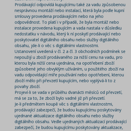
Prodávající odpovídá kupujícímu také za vadu způsobenou
nesprávnou montáží nebo instalací, která byla podle kupní
smlouvy provedena prodávajícím nebo na jeho
odpovědnost. To platí i v případě, že byla montáž nebo
instalace provedena kupujícím a vada nastala v důsledku
nedostatku v návodu, který k ní poskytl prodávající nebo
poskytovatel digitálního obsahu nebo služby digitálního
obsahu, jde-li o věc s digitálními vlastnostmi.
Ustanovení uvedená v čl. 2 a čl. 3 obchodních podmínek se
nepoužijí u zboží prodávaného za nižší cenu na vadu, pro
kterou byla nižší cena ujednána, na opotřebení zboží
způsobené jeho obvyklým užíváním, u použitého zboží na
vadu odpovídající míře používání nebo opotřebení, kterou
zboží mělo při převzetí kupujícím, nebo vyplývá-li to z
povahy zboží.
Projeví-li se vada v průběhu dvanácti měsíců od převzetí,
má se za to, že zboží bylo vadné již při převzetí.
Je-li předmětem koupě věc s digitálními vlastnostmi,
prodávající zabezpečí, že budou kupujícímu poskytovány
ujednané aktualizace digitálního obsahu nebo služby
digitálního obsahu. Vedle ujednaných aktualizací prodávající
zabezpečí, že budou kupujícímu poskytovány aktualizace,