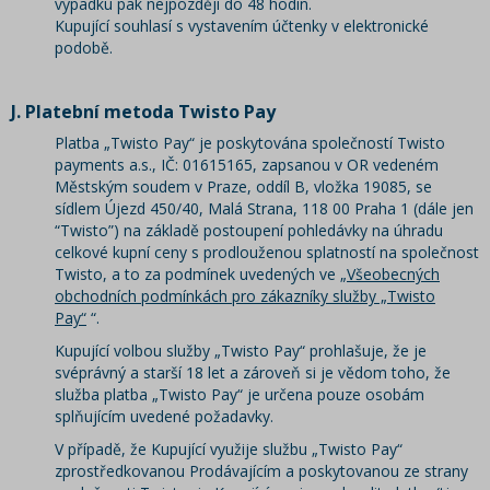
výpadku pak nejpozději do 48 hodin.
Kupující souhlasí s vystavením účtenky v elektronické
podobě.
J. Platební metoda Twisto Pay
Platba „Twisto Pay“ je poskytována společností Twisto
payments a.s., IČ: 01615165, zapsanou v OR vedeném
Městským soudem v Praze, oddíl B, vložka 19085, se
sídlem Újezd 450/40, Malá Strana, 118 00 Praha 1 (dále jen
“Twisto”) na základě postoupení pohledávky na úhradu
celkové kupní ceny s prodlouženou splatností na společnost
Twisto, a to za podmínek uvedených ve „
Všeobecných
obchodních podmínkách pro zákazníky služby „Twisto
Pay“
“.
Kupující volbou služby „Twisto Pay“ prohlašuje, že je
svéprávný a starší 18 let a zároveň si je vědom toho, že
služba platba „Twisto Pay“ je určena pouze osobám
splňujícím uvedené požadavky.
V případě, že Kupující využije službu „Twisto Pay“
zprostředkovanou Prodávajícím a poskytovanou ze strany