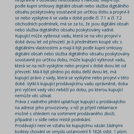
podle kupní smlouvy digitální obsah nebo služba digitálního
obsahu poskytovány soustavně po určitou dobu a projeví-li
se nebo vyskytne-li se vada v době podle čl. 7.1 a čl. 7.2
obchodních podmínek, má se za to, že jsou digitální obsah
nebo služba digitálního obsahu poskytovány vadně.
Kupující může vytknout vadu, která se na věci projeví v
době dvou let od převzetí. Je-li předmětem koupě věc s
digitálními vlastnostmi a mají-li být podle kupní smlouvy
digitální obsah nebo služba digitálního obsahu poskytovány
soustavně po určitou dobu, může kupující vytknout vadu,
která se na nich vyskytne nebo projeví v době dvou let od
převzetí. Má-li být plněno po dobu delší dvou let, má
kupující právo z vady, která se vyskytne nebo projeví v této
době. Vytkl-li kupující prodávajícímu vadu oprávněně, doba
pro vytčení vady věci neběží po dobu, po kterou kupující
nemůže věc užívat.
Práva z vadného plnění uplatňuje kupující u prodávajícího
na adrese jeho provozovny, v níž je přijetí reklamace
možné s ohledem na sortiment prodávaného zboží,
případně i v sídle nebo místě podnikání.
Prodávající není ve vztahu ke kupujícímu vázán žádnými
kodexy chování ve smyslu ustanovení § 1826 odst. 1 písm.