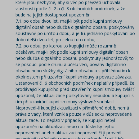
které jsou nezbytné, aby si věc po převzetí uchovala
vlastnosti podle čl. 2 a čl. 3 obchodních podmínek, a že
bude na jejich dostupnost upozorněn
7.1. po dobu dvou let, mají-li být podle kupní smlouvy
digitální obsah nebo služba digitálního obsahu poskytovány
soustavně po určitou dobu, a je-li ujednáno poskytování po
dobu delší dvou let, po celou tuto dobu,
7.2. po dobu, po kterou to kupující může rozumně
očekávat, mají-li být podle kupní smlouvy digitální obsah
nebo služba digitálního obsahu poskytnuty jednorázově; to
se posoudí podle druhu a účelu věci, povahy digitálního
obsahu nebo služby digitálního obsahu a s přihlédnutím k
okolnostem při uzavření kupní smlouvy a povaze závazku.
Ustanovení čl. 6 obchodních podmínek neplatí v případě, že
prodávající kupujícího před uzavřením kupní smlouvy zvlášť
upozornil, že aktualizace poskytovány nebudou a kupující s
tím při uzavírání kupní smlouvy výslovně souhlasil.
Neprovedl-li kupující aktualizaci v přiměřené době, nemá
práva z vady, která vznikla pouze v důsledku neprovedené
aktualizace. To neplatí v případě, že kupující nebyl
upozorněn na aktualizaci nebo na důsledky jejího
neprovedení anebo aktualizaci neprovedl či ji provedl
nesprávně v důsledku nedostatku v návodu. Mají-li být