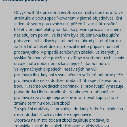
Obvyklou lhůta pro doručení zboží na místo dodání, a to ve
struktuře a počtu specifikovaném v platné objednávce, činí
jeden až sedm pracovních dní, přičemž tato lhůta začíná
běžet v případě platby na dobírku prvním pracovním dnem
následujícím po dni, ve kterém byla objednávka kupujícím
potvrzena, u hladkých plateb nebo u úhrad platební kartou
začíná lhůta běžet dnem prokazatelného připsání na účet
prodávajícího. V případě sdružených zásilek, ve kterých je
vyskladňováno více položek rozdílných sortimentních skupin
určuje lhůtu dodání položka s nejdelší dodací lhůtou.
Ve výjimečných případech, nezávislých na vůli
prodávajícího, kdy ani s vynaložením veškeré odborné péče
prodávajícího nelze dodržet dodací lhůtu specifikovanou v
bodu 1. těchto Dodacích podmínek, si prodávající vyhrazuje
právo dodací lhůtu prodloužit. V takovémto případě se
prodávající zavazuje neprodleně informovat kupujícího o
změně termínu doručení zboží.
Za splnění dodávky se považuje dodání předmětu plnění na
místo dodání zboží uvedené v objednávce.
Dopravu na místo dodání zboží zajišťuje prodávající
zpravidla s využitím služeb třetí osoby, vždy však za