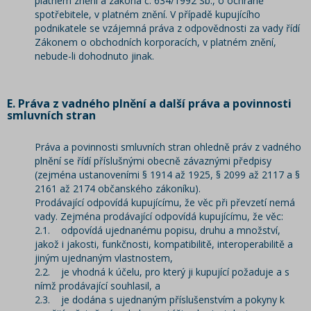
platném znění a zákona č. 634/1992 Sb., o ochraně
spotřebitele, v platném znění. V případě kupujícího
podnikatele se vzájemná práva z odpovědnosti za vady řídí
Zákonem o obchodních korporacích, v platném znění,
nebude-li dohodnuto jinak.
E. Práva z vadného plnění a další práva a povinnosti
smluvních stran
Práva a povinnosti smluvních stran ohledně práv z vadného
plnění se řídí příslušnými obecně závaznými předpisy
(zejména ustanoveními § 1914 až 1925, § 2099 až 2117 a §
2161 až 2174 občanského zákoníku).
Prodávající odpovídá kupujícímu, že věc při převzetí nemá
vady. Zejména prodávající odpovídá kupujícímu, že věc:
2.1. odpovídá ujednanému popisu, druhu a množství,
jakož i jakosti, funkčnosti, kompatibilitě, interoperabilitě a
jiným ujednaným vlastnostem,
2.2. je vhodná k účelu, pro který ji kupující požaduje a s
nímž prodávající souhlasil, a
2.3. je dodána s ujednaným příslušenstvím a pokyny k