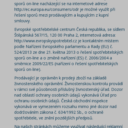
sporů on-line nacházející se na internetové adrese
http://ec.europa.eu/consumers/odr je možné využít při
řešení sporů mezi prodávajícím a kupujícím z kupní
smlouvy.
Evropské spotřebitelské centrum Česká republika, se sídlem
Štěpánská 567/15, 120 00 Praha 2, internetová adresa:
http://www.evropskyspotrebitel.cz je kontaktním místem
podle Nařízení Evropského parlamentu a Rady (EU) č.
524/2013 ze dne 21. května 2013 o řešení spotřebitelských
sporů on-line a o změně nařízení (ES) č. 2006/2004 a
směrnice 2009/22/ES (nařízení o řešení spotřebitelských
sporů on-line).
Prodávající je oprávněn k prodeji zboží na základě
živnostenského oprávnění. Živnostenskou kontrolu provádí
v rámci své působnosti příslušný živnostenský úřad. Dozor
nad oblastí ochrany osobních údajů vykonává Úřad pro
ochranu osobních údajů. Česká obchodní inspekce
vykonává ve vymezeném rozsahu mimo jiné dozor nad
dodržováním zákona č. 634/1992 Sb., o ochraně
spotřebitele, ve znění pozdějších předpisů.
Na našich stránkách můžeme využívat následující reklamní