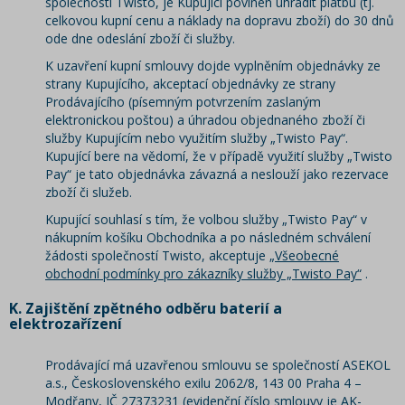
společnosti Twisto, je Kupující povinen uhradit platbu (tj.
celkovou kupní cenu a náklady na dopravu zboží) do 30 dnů
ode dne odeslání zboží či služby.
K uzavření kupní smlouvy dojde vyplněním objednávky ze
strany Kupujícího, akceptací objednávky ze strany
Prodávajícího (písemným potvrzením zaslaným
elektronickou poštou) a úhradou objednaného zboží či
služby Kupujícím nebo využitím služby „Twisto Pay“.
Kupující bere na vědomí, že v případě využití služby „Twisto
Pay“ je tato objednávka závazná a neslouží jako rezervace
zboží či služeb.
Kupující souhlasí s tím, že volbou služby „Twisto Pay“ v
nákupním košíku Obchodníka a po následném schválení
žádosti společností Twisto, akceptuje „
Všeobecné
obchodní podmínky pro zákazníky služby „Twisto Pay“
.
K. Zajištění zpětného odběru baterií a
elektrozařízení
Prodávající má uzavřenou smlouvu se společností ASEKOL
a.s., Československého exilu 2062/8, 143 00 Praha 4 –
Modřany, IČ 27373231 (evidenční číslo smlouvy je AK-