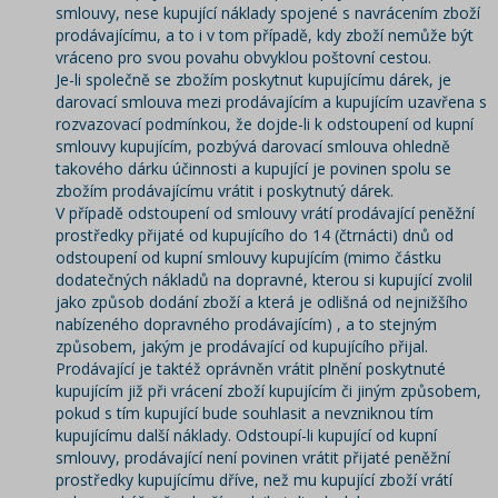
smlouvy, nese kupující náklady spojené s navrácením zboží
prodávajícímu, a to i v tom případě, kdy zboží nemůže být
vráceno pro svou povahu obvyklou poštovní cestou.
Je-li společně se zbožím poskytnut kupujícímu dárek, je
darovací smlouva mezi prodávajícím a kupujícím uzavřena s
rozvazovací podmínkou, že dojde-li k odstoupení od kupní
smlouvy kupujícím, pozbývá darovací smlouva ohledně
takového dárku účinnosti a kupující je povinen spolu se
zbožím prodávajícímu vrátit i poskytnutý dárek.
V případě odstoupení od smlouvy vrátí prodávající peněžní
prostředky přijaté od kupujícího do 14 (čtrnácti) dnů od
odstoupení od kupní smlouvy kupujícím (mimo částku
dodatečných nákladů na dopravné, kterou si kupující zvolil
jako způsob dodání zboží a která je odlišná od nejnižšího
nabízeného dopravného prodávajícím) , a to stejným
způsobem, jakým je prodávající od kupujícího přijal.
Prodávající je taktéž oprávněn vrátit plnění poskytnuté
kupujícím již při vrácení zboží kupujícím či jiným způsobem,
pokud s tím kupující bude souhlasit a nevzniknou tím
kupujícímu další náklady. Odstoupí-li kupující od kupní
smlouvy, prodávající není povinen vrátit přijaté peněžní
prostředky kupujícímu dříve, než mu kupující zboží vrátí