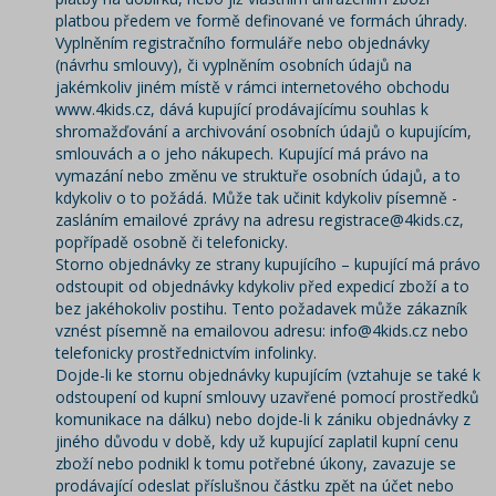
platbou předem ve formě definované ve formách úhrady.
Vyplněním registračního formuláře nebo objednávky
(návrhu smlouvy), či vyplněním osobních údajů na
jakémkoliv jiném místě v rámci internetového obchodu
www.4kids.cz, dává kupující prodávajícímu souhlas k
shromažďování a archivování osobních údajů o kupujícím,
smlouvách a o jeho nákupech. Kupující má právo na
vymazání nebo změnu ve struktuře osobních údajů, a to
kdykoliv o to požádá. Může tak učinit kdykoliv písemně -
zasláním emailové zprávy na adresu registrace@4kids.cz,
popřípadě osobně či telefonicky.
Storno objednávky ze strany kupujícího – kupující má právo
odstoupit od objednávky kdykoliv před expedicí zboží a to
bez jakéhokoliv postihu. Tento požadavek může zákazník
vznést písemně na emailovou adresu:
info@4kids.cz
nebo
telefonicky prostřednictvím infolinky.
Dojde-li ke stornu objednávky kupujícím (vztahuje se také k
odstoupení od kupní smlouvy uzavřené pomocí prostředků
komunikace na dálku) nebo dojde-li k zániku objednávky z
jiného důvodu v době, kdy už kupující zaplatil kupní cenu
zboží nebo podnikl k tomu potřebné úkony, zavazuje se
prodávající odeslat příslušnou částku zpět na účet nebo