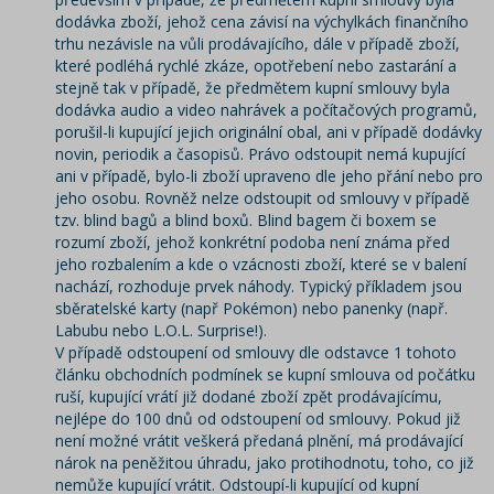
dodávka zboží, jehož cena závisí na výchylkách finančního
trhu nezávisle na vůli prodávajícího, dále v případě zboží,
které podléhá rychlé zkáze, opotřebení nebo zastarání a
stejně tak v případě, že předmětem kupní smlouvy byla
dodávka audio a video nahrávek a počítačových programů,
porušil-li kupující jejich originální obal, ani v případě dodávky
novin, periodik a časopisů. Právo odstoupit nemá kupující
ani v případě, bylo-li zboží upraveno dle jeho přání nebo pro
jeho osobu. Rovněž nelze odstoupit od smlouvy v případě
tzv. blind bagů a blind boxů. Blind bagem či boxem se
rozumí zboží, jehož konkrétní podoba není známa před
jeho rozbalením a kde o vzácnosti zboží, které se v balení
nachází, rozhoduje prvek náhody. Typický příkladem jsou
sběratelské karty (např
Pokémon
) nebo panenky (např.
Labubu nebo L.O.L. Surprise!).
V případě odstoupení od smlouvy dle odstavce 1 tohoto
článku obchodních podmínek se kupní smlouva od počátku
ruší, kupující vrátí již dodané zboží zpět prodávajícímu,
nejlépe do 100 dnů od odstoupení od smlouvy. Pokud již
není možné vrátit veškerá předaná plnění, má prodávající
nárok na peněžitou úhradu, jako protihodnotu, toho, co již
nemůže kupující vrátit. Odstoupí-li kupující od kupní