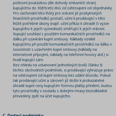
poštovní poukázkou (dle dohody smluvních stran)
kupujícímu do 30(třiceti) dnů od odstoupení od objednávky.
Pro zachování této lhůty pro vrácení již poskytnutých
finančních prostředků postačí, učiní-li prodávající v této
lhůtě potřebné úkony (např. učiní příkaz k úhradě či vyzve
kupujícího k jejich vyzvednutí) směřující k jejich vrácení.
Kupující souhlasí s použitím komunikačních prostředků na
dálku při uzavírání kupní smlouvy. Náklady vzniklé
kupujícímu při použití komunikačních prostředků na dálku v
souvislosti s uzavřením kupní smlouvy (náklady na
internetové připojení, náklady na telefonní hovory atd.) si
hradí kupující sám.
Bez ohledu na ustanovení jednotlivých bodů článku B
těchto obchodních podmínek, si prodávající vyhrazuje právo
na odstoupení od kupní smlouvy bez udání důvodu. Pokud
tak prodávající učiní a zároveň již došlo k prokazatelné
úhradě kupní ceny kupujícím formou platby předem, budou
tyto prostředky v souladu s dobrými mravy bezodkladně
převedeny zpět na účet kupujícího.
C. Dodací podmínky