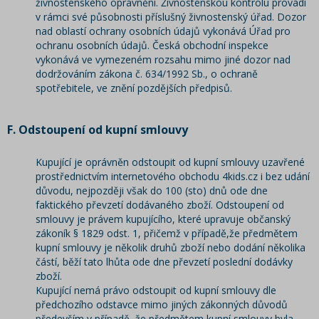
živnostenského oprávnění. Živnostenskou kontrolu provádí
v rámci své působnosti příslušný živnostenský úřad. Dozor
nad oblastí ochrany osobních údajů vykonává Úřad pro
ochranu osobních údajů. Česká obchodní inspekce
vykonává ve vymezeném rozsahu mimo jiné dozor nad
dodržováním zákona č. 634/1992 Sb., o ochraně
spotřebitele, ve znění pozdějších předpisů.
F. Odstoupení od kupní smlouvy
Kupující je oprávněn odstoupit od kupní smlouvy uzavřené
prostřednictvím internetového obchodu 4kids.cz i bez udání
důvodu, nejpozději však do 100 (sto) dnů ode dne
faktického převzetí dodávaného zboží. Odstoupení od
smlouvy je právem kupujícího, které upravuje občanský
zákoník § 1829 odst. 1, přičemž v případě,že předmětem
kupní smlouvy je několik druhů zboží nebo dodání několika
částí, běží tato lhůta ode dne převzetí poslední dodávky
zboží.
Kupující nemá právo odstoupit od kupní smlouvy dle
předchozího odstavce mimo jiných zákonných důvodů
především v případě, že předmětem kupní smlouvy byla