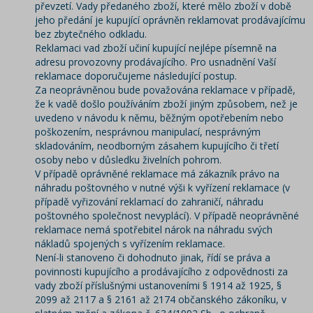
převzetí. Vady předaného zboží, které mělo zboží v době
jeho předání je kupující oprávněn reklamovat prodávajícímu
bez zbytečného odkladu.
Reklamaci vad zboží učiní kupující nejlépe písemně na
adresu provozovny prodávajícího. Pro usnadnění Vaší
reklamace doporučujeme
následující postup.
Za neoprávněnou bude považována reklamace v případě,
že k vadě došlo používáním zboží jiným způsobem, než je
uvedeno v návodu k němu, běžným opotřebením nebo
poškozením, nesprávnou manipulací, nesprávným
skladováním, neodborným zásahem kupujícího či třetí
osoby nebo v důsledku živelních pohrom.
V případě oprávněné reklamace má zákazník právo na
náhradu poštovného v nutné výši k vyřízení reklamace (v
případě vyřizování reklamací do zahraničí, náhradu
poštovného společnost nevyplácí). V případě neoprávněné
reklamace nemá spotřebitel nárok na náhradu svých
nákladů spojených s vyřízením reklamace.
Není-li stanoveno či dohodnuto jinak, řídí se práva a
povinnosti kupujícího a prodávajícího z odpovědnosti za
vady zboží příslušnými ustanoveními § 1914 až 1925, §
2099 až 2117 a § 2161 až 2174 občanského zákoníku, v