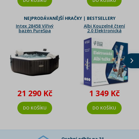
DO KOŠÍKU
DO KOŠÍKU
NEJPRODÁVANĚJŠÍ HRAČKY | BESTSELLERY
Intex 28458 Vířivý
Albi Kouzelné čtení
bazén PureSpa
2.0 Elektronická
Bubble Jet Deluxe
tužka R50
201 x 71 cm
21 290 Kč
1 349 Kč
DO KOŠÍKU
DO KOŠÍKU
Osobní odběr na 31