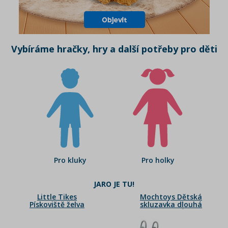
Vybíráme hračky, hry a další potřeby pro děti
Pro kluky
Pro holky
JARO JE TU!
Little Tikes
Mochtoys Dětská
Pískoviště želva
skluzavka dlouhá
pastelová růžová
180 cm