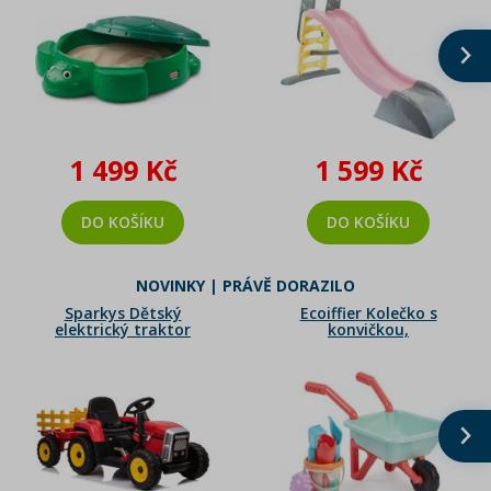
1 499 Kč
1 599 Kč
DO KOŠÍKU
DO KOŠÍKU
NOVINKY | PRÁVĚ DORAZILO
Sparkys Dětský
Ecoiffier Kolečko s
elektrický traktor
konvičkou,
MX-611
kyblíčkem a
příslušenstvím