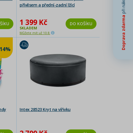
při nákupu od
přívěsem a přední-zadní lžící
Doprava zdarma
1 399 Kč
ŠÍKU
DO KOŠÍKU
SKLADEM
Můžete mít už 10.8.
-14%
ndy
Intex 28523 Kryt na vířivku