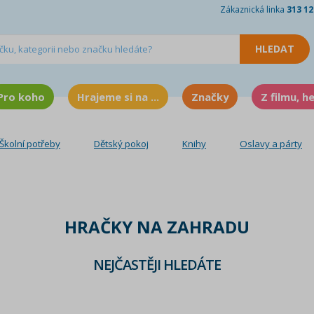
Zákaznická linka
313 12
Pro koho
Hrajeme si na ...
Značky
Z filmu, h
Školní potřeby
Dětský pokoj
Knihy
Oslavy a párty
HRAČKY NA ZAHRADU
NEJČASTĚJI HLEDÁTE