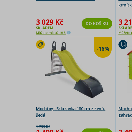
krmít
3 029 Kč
3 21
DO KOŠÍKU
SKLADEM
SKLAD
Můžete mít už 10.8.
Můžete m
-16%
Mochtoys Skluzavka 180 cm zelená-
Mochto
šedá
zahrá
1 799 Kč