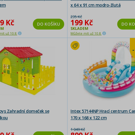
kem
x 64 x 91 cm modro-žlutá
235 Kč
9 Kč
199 Kč
DO KOŠÍKU
DO KO
EM
SKLADEM
ít už 10.8.
Můžete mít už 10.8.
ys Zahradní domeček se
Intex 57144NP Hrací centrum Ca
dkou
170 x 168 x 122 cm
1 049 Kč