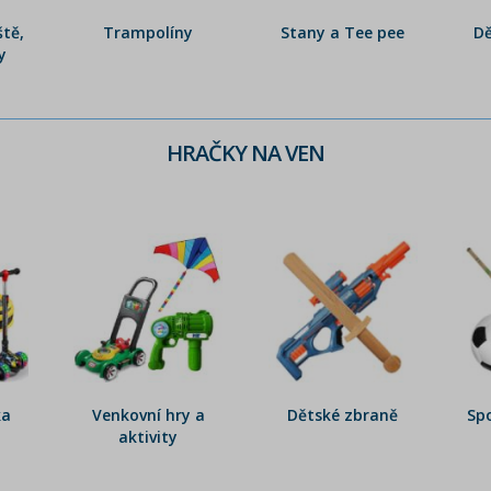
ště,
Trampolíny
Stany a Tee pee
Dě
y
HRAČKY NA VEN
ka
Venkovní hry a
Dětské zbraně
Sp
aktivity