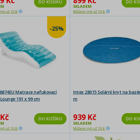
9 Kč
899 Kč
DO KOŠÍKU
DO KO
EM
SKLADEM
ít už 10.8.
Můžete mít už 10.8.
-25%
56874EU Matrace nafukovací
Intex 28015 Solární kryt na bazé
 Lounge 191 x 99 cm
m
 Kč
939 Kč
DO KOŠÍKU
DO KO
EM
SKLADEM
ít už 10.8.
Můžete mít už 10.8.