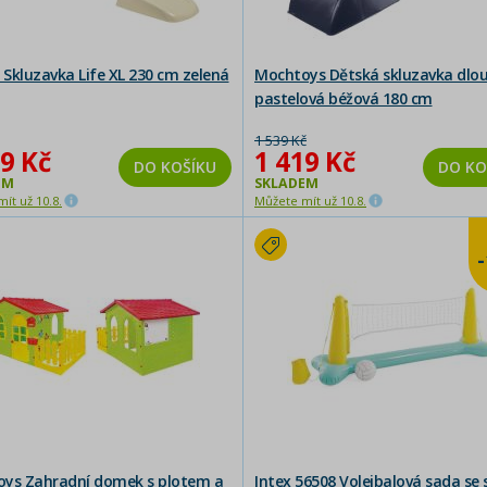
Skluzavka Life XL 230 cm zelená
Mochtoys Dětská skluzavka dlo
pastelová béžová 180 cm
1 539 Kč
9 Kč
1 419 Kč
DO KOŠÍKU
DO KO
EM
SKLADEM
ít už 10.8.
Můžete mít už 10.8.
ys Zahradní domek s plotem a
Intex 56508 Volejbalová sada se s