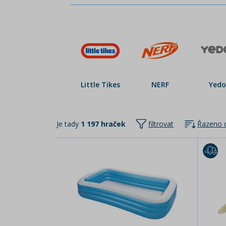
Little Tikes
NERF
Yed
Je tady
1 197 hraček
filtrovat
Řazeno d