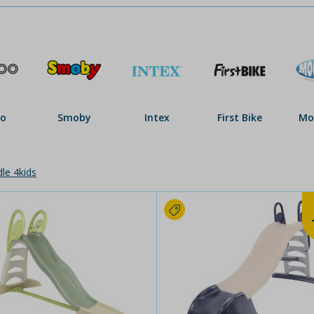
oo
Smoby
Intex
First Bike
Mo
le 4kids