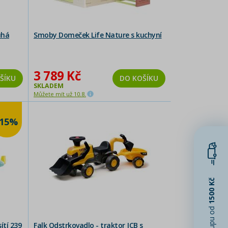
uhá
Smoby Domeček Life Nature s kuchyní
3 789 Kč
ŠÍKU
DO KOŠÍKU
SKLADEM
Můžete mít už 10.8.
-15%
1500 Kč
ítí 239
Falk Odstrkovadlo - traktor JCB s