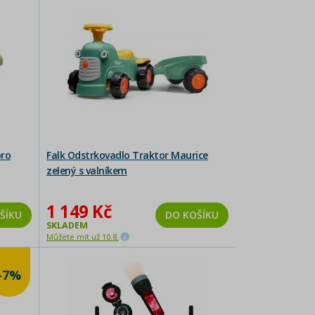
pro
Falk Odstrkovadlo Traktor Maurice
zelený s valníkem
1 149 Kč
ŠÍKU
DO KOŠÍKU
SKLADEM
Můžete mít už 10.8.
-7%