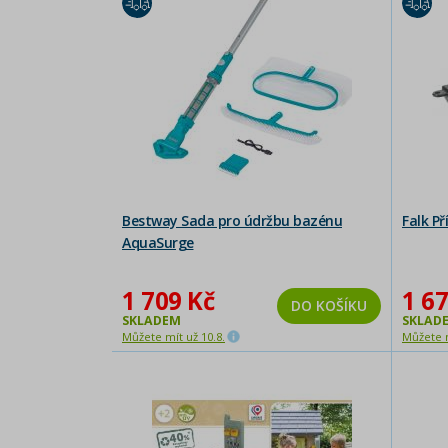
Bestway Sada pro údržbu bazénu
Falk Př
AquaSurge
1 709 Kč
1 67
DO KOŠÍKU
SKLADEM
SKLAD
Můžete mít už 10.8.
Můžete m