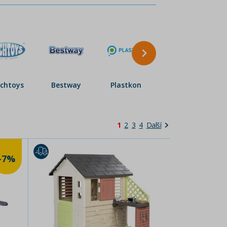
chtoys
Bestway
Plastkon
Yupee
1
2
3
4
Další
-7%