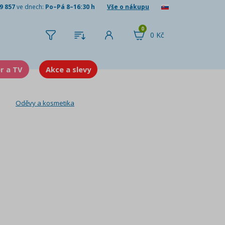
9 857
ve dnech:
Po–Pá 8–16:30 h
Vše o nákupu
0
0 Kč
er a TV
Akce a slevy
Oděvy a kosmetika