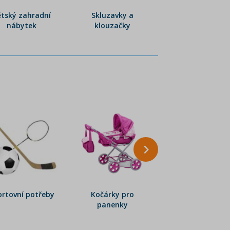
tský zahradní
Skluzavky a
Houpačky a houp
nábytek
klouzačky
sítě
ortovní potřeby
Kočárky pro
RC modely
panenky