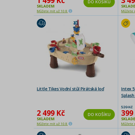
1 499 Kč
3 49
DO KOŠÍKU
SKLADEM
SKLAD
Můžete mít už 10.8.
Můžete m
Little Tikes Vodní stůl Pirátská loď
Intex 
Splash
539 Kč
2 499 Kč
399
DO KOŠÍKU
SKLADEM
SKLAD
Můžete mít už 10.8.
Můžete m