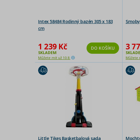
Intex 58484 Rodinný bazén 305 x 183
Smoby 
cm
1 239 Kč
3 77
DO KOŠÍKU
SKLADEM
SKLAD
Můžete mít už 10.8.
Můžete m
Little Tikes Basketbalová sada
Mochto