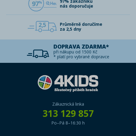
97% zákazníků
97
nás doporučuje
2,5
Průměrně doručíme
za 2,5 dny
DOPRAVA ZDARMA*
při nákupu od 1500 Kč
* platí pro vybrané dopravce
Zákaznická linka
313 129 857
Po–Pá 8–16:30 h