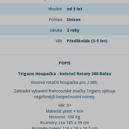
Vhodné
od 3 let
Pohlaví
Unisex
záruka
2 roky
Věk
Předškolák (3-5 let)
POPIS
Trigano Houpačka - kolotoč Rotary 360 Balou
Kovová rotační houpačka pro 2 děti.
Zahradní vybavení francouzské značky Trigano splňuje
nejpřísnější bezpečnostní normy.
Věk: 3+
Materiál: plast + kov
Nosnost: 100 Kg
Rozměry: cca 185 x 39 cm
Rozměry balení: 116 x 26 x 20,5 cm