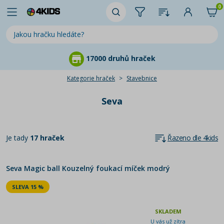
0
17000 druhů hraček
Kategorie hraček
Stavebnice
Seva
Je tady
17 hraček
Řazeno dle 4kids
Seva Magic ball Kouzelný foukací míček modrý
SLEVA 15 %
SKLADEM
U vás už zítra