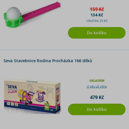
159 Kč
134 Kč
Ušetříte 25 Kč
Do košíku
Seva Stavebnice Rodina Procházka 166 dílků
SKLADEM
U vás už zítra
479 Kč
Do košíku