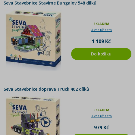
Seva Stavebnice Stavíme Bungalov 548 dílků
SKLADEM
U vás už zítra
1 109 Kč
Do košíku
Seva Stavebnice doprava Truck 402 dílků
SKLADEM
U vás už zítra
979 Kč