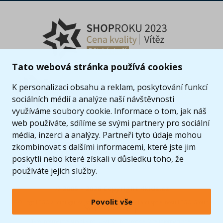
Tato webová stránka používá cookies
K personalizaci obsahu a reklam, poskytování funkcí
sociálních médií a analýze naší návštěvnosti
využíváme soubory cookie. Informace o tom, jak náš
web používáte, sdílíme se svými partnery pro sociální
média, inzerci a analýzy. Partneři tyto údaje mohou
zkombinovat s dalšími informacemi, které jste jim
poskytli nebo které získali v důsledku toho, že
používáte jejich služby.
© 2005 - 2026 Copyright 4kids.cz
Povolit vše
LEGO, logo LEGO a minifigurka jsou ochrannými známkami společnosti LEGO Group. ©
2024 The LEGO Group.
Tyto internetové stránky používají soubory cookie. Více informací
zde
.