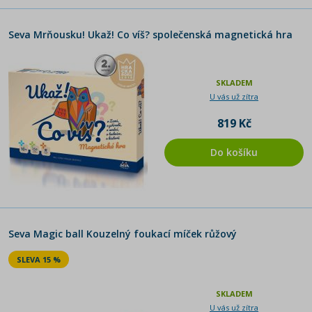
Seva Mrňousku! Ukaž! Co víš? společenská magnetická hra
SKLADEM
U vás už zítra
819 Kč
Do košíku
Seva Magic ball Kouzelný foukací míček růžový
SLEVA 15 %
SKLADEM
U vás už zítra