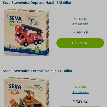
Seva Stavebnice Doprava Hasiči 545 dílků
SKLADEM
U vás už zítra
1 259 Kč
Do košíku
Seva Stavebnice Technik Na pile 412 dílků
SKLADEM
U vás už zítra
1 129 Kč