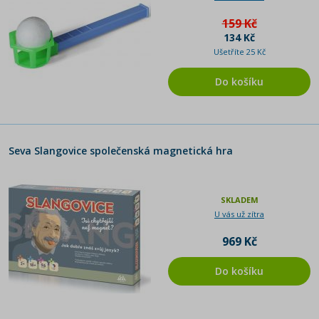
159 Kč
134 Kč
Ušetříte 25 Kč
Do košíku
Seva Slangovice společenská magnetická hra
SKLADEM
U vás už zítra
969 Kč
Do košíku