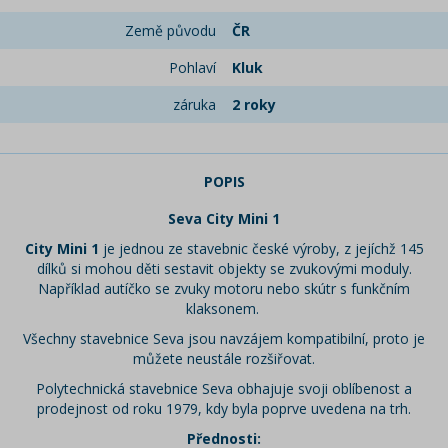
Země původu
ČR
Pohlaví
Kluk
záruka
2 roky
POPIS
Seva City Mini 1
City Mini 1
je jednou ze stavebnic české výroby, z jejíchž 145
dílků si mohou děti sestavit objekty se zvukovými moduly.
Například autíčko se zvuky motoru nebo skútr s funkčním
klaksonem.
Všechny stavebnice Seva jsou navzájem kompatibilní, proto je
můžete neustále rozšiřovat.
Polytechnická stavebnice Seva obhajuje svoji oblíbenost a
prodejnost od roku 1979, kdy byla poprve uvedena na trh.
Přednosti: