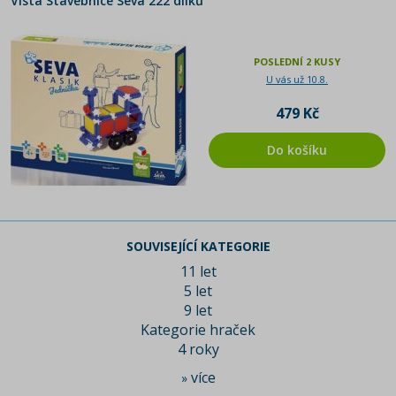
Vista Stavebnice Seva 222 dílků
POSLEDNÍ 2 KUSY
U vás už 10.8.
479 Kč
Do košíku
SOUVISEJÍCÍ KATEGORIE
11 let
5 let
9 let
Kategorie hraček
4 roky
více
»