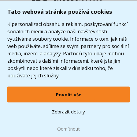
Tato webová stránka používá cookies
K personalizaci obsahu a reklam, poskytování funkcí
sociálních médií a analýze naší návštěvnosti
využíváme soubory cookie. Informace o tom, jak náš
web používáte, sdílíme se svými partnery pro sociální
média, inzerci a analýzy. Partneři tyto údaje mohou
zkombinovat s dalšími informacemi, které jste jim
poskytli nebo které získali v důsledku toho, že
používáte jejich služby.
Povolit vše
© 2005 - 2026 Copyright 4kids.cz
LEGO, logo LEGO a minifigurka jsou ochrannými známkami společnosti LEGO Group. ©
Zobrazit detaily
2024 The LEGO Group.
Tyto internetové stránky používají soubory cookie. Více informací
zde
.
Doprava zdarma
při nákupu od
Odmítnout
1500 Kč*
Zobrazit verzi pro desktop
Hračky můžete mít už
10.8.