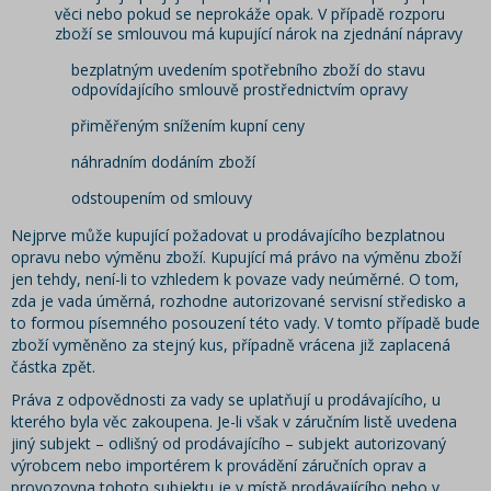
věci nebo pokud se neprokáže opak. V případě rozporu
zboží se smlouvou má kupující nárok na zjednání nápravy
bezplatným uvedením spotřebního zboží do stavu
odpovídajícího smlouvě prostřednictvím opravy
přiměřeným snížením kupní ceny
náhradním dodáním zboží
odstoupením od smlouvy
Nejprve může kupující požadovat u prodávajícího bezplatnou
opravu nebo výměnu zboží. Kupující má právo na výměnu zboží
jen tehdy, není-li to vzhledem k povaze vady neúměrné. O tom,
zda je vada úměrná, rozhodne autorizované servisní středisko a
to formou písemného posouzení této vady. V tomto případě bude
zboží vyměněno za stejný kus, případně vrácena již zaplacená
částka zpět.
Práva z odpovědnosti za vady se uplatňují u prodávajícího, u
kterého byla věc zakoupena. Je-li však v záručním listě uvedena
jiný subjekt – odlišný od prodávajícího – subjekt autorizovaný
výrobcem nebo importérem k provádění záručních oprav a
provozovna tohoto subjektu je v místě prodávajícího nebo v