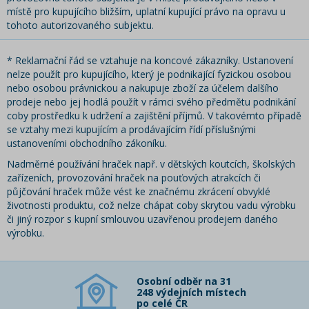
místě pro kupujícího bližším, uplatní kupující právo na opravu u
tohoto autorizovaného subjektu.
* Reklamační řád se vztahuje na koncové zákazníky. Ustanovení
nelze použít pro kupujícího, který je podnikající fyzickou osobou
nebo osobou právnickou a nakupuje zboží za účelem dalšího
prodeje nebo jej hodlá použít v rámci svého předmětu podnikání
coby prostředku k udržení a zajištění příjmů. V takovémto případě
se vztahy mezi kupujícím a prodávajícím řídí příslušnými
ustanoveními obchodního zákoníku.
Nadměrné používání hraček např. v dětských koutcích, školských
zařízeních, provozování hraček na pouťových atrakcích či
půjčování hraček může vést ke značnému zkrácení obvyklé
životnosti produktu, což nelze chápat coby skrytou vadu výrobku
či jiný rozpor s kupní smlouvou uzavřenou prodejem daného
výrobku.
Osobní odběr na 31
248 výdejních místech
po celé ČR