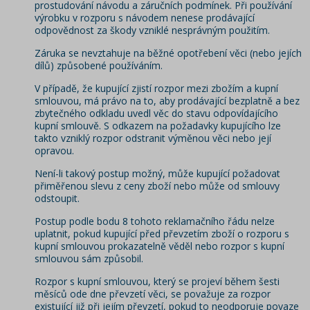
prostudování návodu a záručních podmínek. Při používání
výrobku v rozporu s návodem nenese prodávající
odpovědnost za škody vzniklé nesprávným použitím.
Záruka se nevztahuje na běžné opotřebení věci (nebo jejích
dílů) způsobené používáním.
V případě, že kupující zjistí rozpor mezi zbožím a kupní
smlouvou, má právo na to, aby prodávající bezplatně a bez
zbytečného odkladu uvedl věc do stavu odpovídajícího
kupní smlouvě. S odkazem na požadavky kupujícího lze
takto vzniklý rozpor odstranit výměnou věci nebo její
opravou.
Není-li takový postup možný, může kupující požadovat
přiměřenou slevu z ceny zboží nebo může od smlouvy
odstoupit.
Postup podle bodu 8 tohoto reklamačního řádu nelze
uplatnit, pokud kupující před převzetím zboží o rozporu s
kupní smlouvou prokazatelně věděl nebo rozpor s kupní
smlouvou sám způsobil.
Rozpor s kupní smlouvou, který se projeví během šesti
měsíců ode dne převzetí věci, se považuje za rozpor
existující již při jejím převzetí, pokud to neodporuje povaze