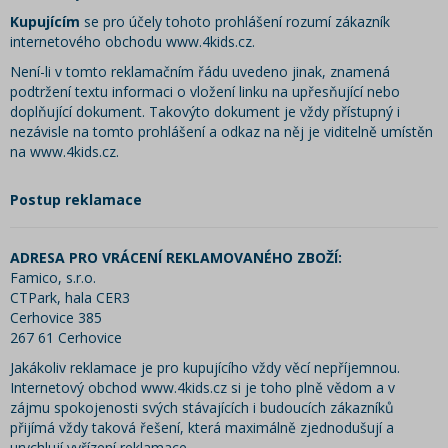
Kupujícím
se pro účely tohoto prohlášení rozumí zákazník
internetového obchodu www.4kids.cz.
Není-li v tomto reklamačním řádu uvedeno jinak, znamená
podtržení textu informaci o vložení linku na upřesňující nebo
doplňující dokument. Takovýto dokument je vždy přístupný i
nezávisle na tomto prohlášení a odkaz na něj je viditelně umístěn
na www.4kids.cz.
Postup reklamace
ADRESA PRO VRÁCENÍ REKLAMOVANÉHO ZBOŽÍ:
Famico, s.r.o.
CTPark, hala CER3
Cerhovice 385
267 61 Cerhovice
Jakákoliv reklamace je pro kupujícího vždy věcí nepříjemnou.
Internetový obchod www.4kids.cz si je toho plně vědom a v
zájmu spokojenosti svých stávajících i budoucích zákazníků
přijímá vždy taková řešení, která maximálně zjednodušují a
urychlují vyřízení reklamace.