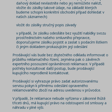
daňový doklad nevlastníte nebo jej nemůžete nalézt,
vložte do zásilky takové údaje, na základě kterých
budeme schopni konkrétní obchodní případ dohledat v
našich záznamech)
vložit do zásilky stručný popis závady
v případě, že zásilku odesíláte bez využití nabídky svozu
prostřednictvím našeho smluvního přepravce,
doporučujeme zásilku pojistit a zaslat s podacím lístkem
či jiným dokladem prokazujícím její odeslání
Prodávající vás bude bez zbytečného odkladu informovat o
průběhu reklamačního řízení, zejména pak o závěrech
expertního posouzení oprávněnosti reklamace. V případě
potřeby konzultovat další postup, bude prodávající
kupujícího neprodleně kontaktovat.
Prodávající si vyhrazuje právo zadat autorizovanému
servisu pokyn k přímému odeslání opraveného
reklamovaného zboží na adresu uvedenou v průvodce.
V případě, že reklamace nebude vyřízena v zákonné lhůtě
třiceti dnů, má kupující právo na odstoupení od smlouvy a
náhradu v plné výši.