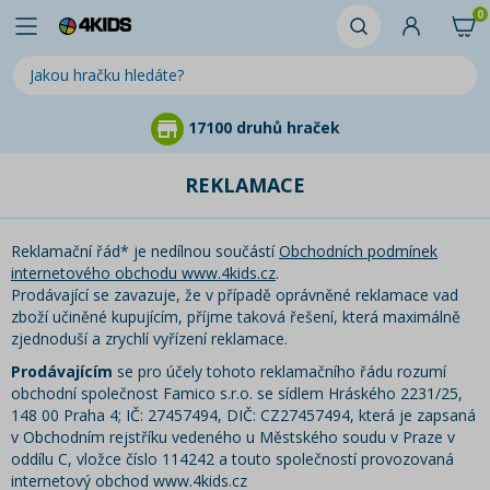
0
17100 druhů hraček
REKLAMACE
Reklamační řád* je nedílnou součástí
Obchodních podmínek
internetového obchodu www.4kids.cz
.
Prodávající se zavazuje, že v případě oprávněné reklamace vad
zboží učiněné kupujícím, příjme taková řešení, která maximálně
zjednoduší a zrychlí vyřízení reklamace.
Prodávajícím
se pro účely tohoto reklamačního řádu rozumí
obchodní společnost Famico s.r.o. se sídlem Hráského 2231/25,
148 00 Praha 4; IČ: 27457494, DIČ: CZ27457494, která je zapsaná
v Obchodním rejstříku vedeného u Městského soudu v Praze v
oddílu C, vložce číslo 114242 a touto společností provozovaná
internetový obchod www.4kids.cz