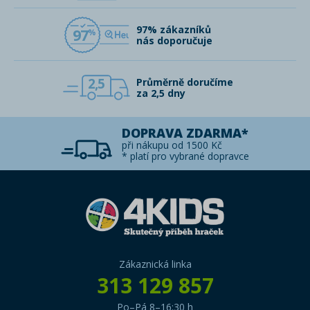
97% zákazníků
97
nás doporučuje
2,5
Průměrně doručíme
za 2,5 dny
DOPRAVA ZDARMA*
při nákupu od 1500 Kč
* platí pro vybrané dopravce
Zákaznická linka
313 129 857
Po–Pá 8–16:30 h