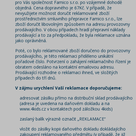
pro Vás společnost Famico s.r.o. po vzájemné dohodě
objedná. Cena dopravného je 67Kč. V případě, že
nevyužijete možnost doručit reklamované zboží
prostřednictvím smluvního přepravce Famico s.r.o., lze
zboží doručit libovolným způsobem na adresu provozovny
prodávajícího. V obou případech hradí přepravní náklady
prodávající a to za předpokladu, že byla reklamace uznána
jako oprávněná.
Poté, co bylo reklamované zboží doručeno do provozovny
prodávajícího, je této reklamaci přiděleno unikátní
pořadové číslo. Potvrzení o zahájení reklamačního řízení je
obratem odesláno na kontaktní emailovou adresu.
Prodávající rozhodne o reklamaci ihned, ve složitých
případech do tří dnů.
V zájmu urychlení Vaší reklamace doporučujeme:
adresovat zásilku přímo na distribuční sklad prodávajícího
(adresa je uvedena na daňovém dokladu a na
www.4kids.cz v kontaktech pod záložkou 4kids)
zaslaný balík výrazně označit „REKLAMACE“
vložit do zásilky kopii daňového dokladu dokládajícího
zakoupení reklamovaného předmětu (v případě, že již