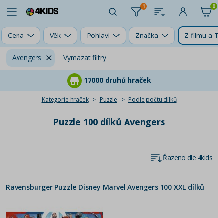
1
0
Cena
Věk
Pohlaví
Značka
Z filmu a 
Avengers
Vymazat filtry
17000 druhů hraček
Kategorie hraček
Puzzle
Podle počtu dílků
Puzzle 100 dílků Avengers
Řazeno dle 4kids
Ravensburger Puzzle Disney Marvel Avengers 100 XXL dílků