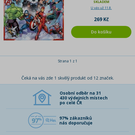
SKLADEM
U vás už 11.8.
269 Kč
Do košíku
Strana 1 z 1
Čeká na vás zde 1 skvělý produkt od 12 značek.
Osobní odběr na 31
430 výdejních místech
po celé ČR
97% zákazníků
97
nás doporučuje