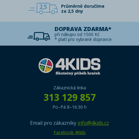
2,5
Průměrně doručíme
za 2,5 dny
DOPRAVA ZDARMA*
při nákupu od 1500 Kč
* platí pro vybrané dopravce
Zákaznická linka
313 129 857
Po–Pá 8–16:30 h
Email pro zákazníky
info@4kids.cz
Facebook 4Kids