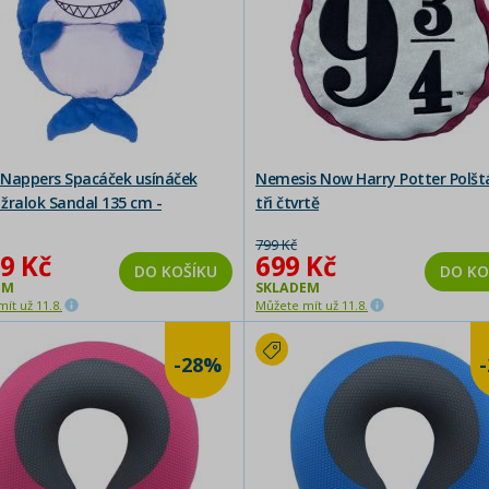
Nappers Spacáček usínáček
Nemesis Now Harry Potter Polštá
žralok Sandal 135 cm -
tři čtvrtě
ený obal
799 Kč
9 Kč
699 Kč
DO KOŠÍKU
DO KO
EM
SKLADEM
ít už 11.8.
Můžete mít už 11.8.
-28%