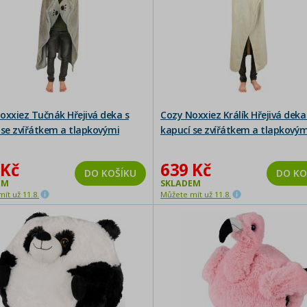
oxxiez Tučnák Hřejivá deka s
Cozy Noxxiez Králík Hřejivá deka
 se zvířátkem a tlapkovými
kapucí se zvířátkem a tlapkovým
i 130 x 100 cm
kapsami 130 x 100 cm
 Kč
639 Kč
DO KOŠÍKU
DO KO
EM
SKLADEM
ít už 11.8.
Můžete mít už 11.8.