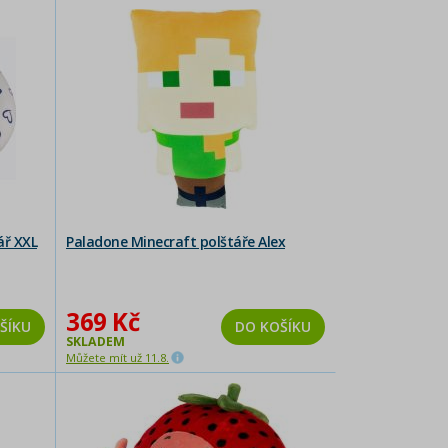
ář XXL
Paladone Minecraft polštáře Alex
369 Kč
ŠÍKU
DO KOŠÍKU
SKLADEM
Můžete mít už 11.8.