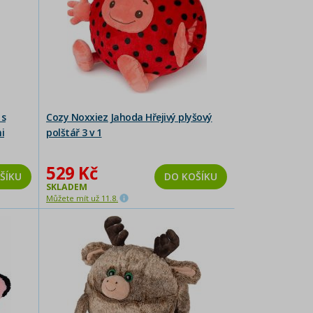
 s
Cozy Noxxiez Jahoda Hřejivý plyšový
i
polštář 3 v 1
529 Kč
ŠÍKU
DO KOŠÍKU
SKLADEM
Můžete mít už 11.8.