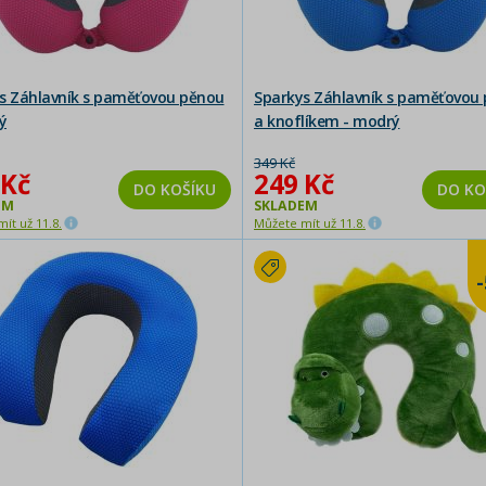
s Záhlavník s paměťovou pěnou
Sparkys Záhlavník s paměťovou
ý
a knoflíkem - modrý
349 Kč
 Kč
249 Kč
DO KOŠÍKU
DO KO
EM
SKLADEM
ít už 11.8.
Můžete mít už 11.8.