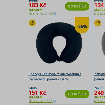
399 Kč
349 Kč
183 Kč
134
DO KOŠÍKU
SKLADEM
SKLAD
Můžete mít už 11.8.
Můžete m
-56%
Sparkys Záhlavník z mikrovlákna s
Záhlav
paměťovou pěnou - černý
pěnou 
349 Kč
299 Kč
151 Kč
249
DO KOŠÍKU
SKLADEM
SKLAD
Můžete mít už 11.8.
Můžete m