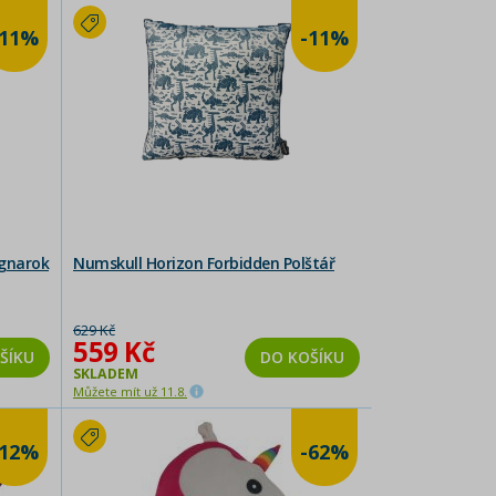
-11%
-11%
agnarok
Numskull Horizon Forbidden Polštář
629 Kč
559 Kč
ŠÍKU
DO KOŠÍKU
SKLADEM
Můžete mít už 11.8.
-12%
-62%