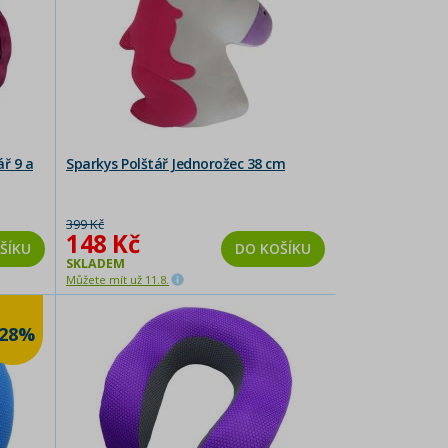
ř 9 a
Sparkys Polštář Jednorožec 38 cm
399 Kč
148 Kč
ŠÍKU
DO KOŠÍKU
SKLADEM
Můžete mít už 11.8.
-28%