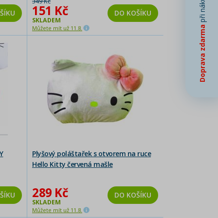
při nákupu od
349 Kč
151 Kč
ŠÍKU
DO KOŠÍKU
SKLADEM
Můžete mít už 11.8.
Doprava zdarma
Y
Plyšový poláštařek s otvorem na ruce
Hello Kitty červená mašle
289 Kč
ŠÍKU
DO KOŠÍKU
SKLADEM
Můžete mít už 11.8.