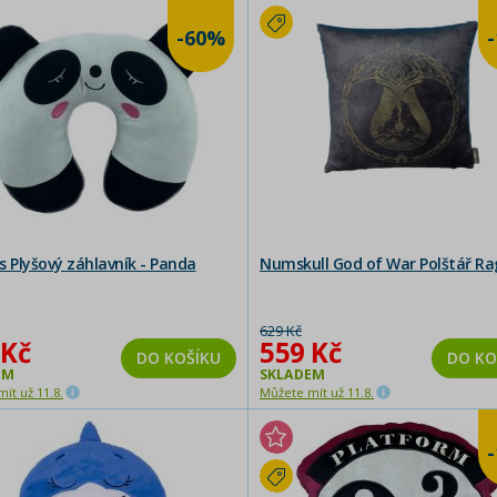
-60%
s Plyšový záhlavník - Panda
Numskull God of War Polštář R
629 Kč
 Kč
559 Kč
DO KOŠÍKU
DO KO
EM
SKLADEM
ít už 11.8.
Můžete mít už 11.8.