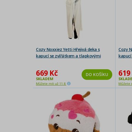
Cozy Noxxiez Yetti Hřejivá deka s
Cozy N
kapucí se zvířátkem a tlapkovými
kapucí
kapsami 130 x 100 cm
kapsam
669 Kč
619
DO KOŠÍKU
SKLADEM
SKLAD
Můžete mít už 11.8.
Můžete m