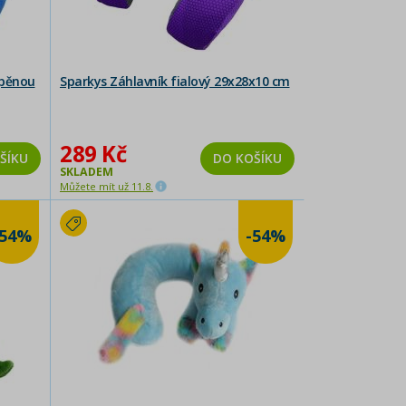
 pěnou
Sparkys Záhlavník fialový 29x28x10 cm
289 Kč
ŠÍKU
DO KOŠÍKU
SKLADEM
Můžete mít už 11.8.
-54%
-54%