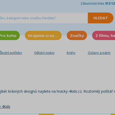
Zákaznická linka
313 12
Pro koho
Hrajeme si na ...
Značky
Z filmu, h
Školní potřeby
Dětský pokoj
Knihy
Oslavy a párty
výběr krásných designů najdete na hracky-4kids.cz. Roztomilý polštář 
 4kids