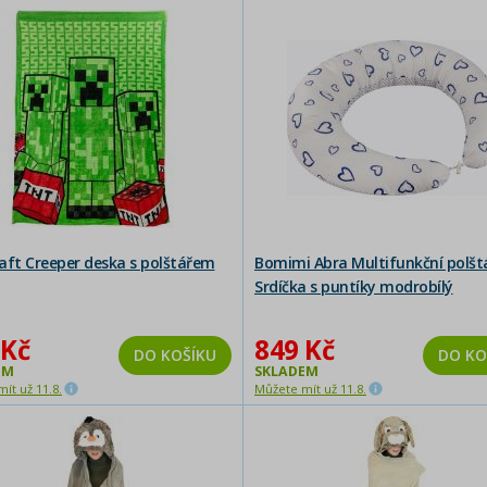
aft Creeper deska s polštářem
Bomimi Abra Multifunkční polšt
Srdíčka s puntíky modrobílý
 Kč
849 Kč
DO KOŠÍKU
DO KO
EM
SKLADEM
ít už 11.8.
Můžete mít už 11.8.