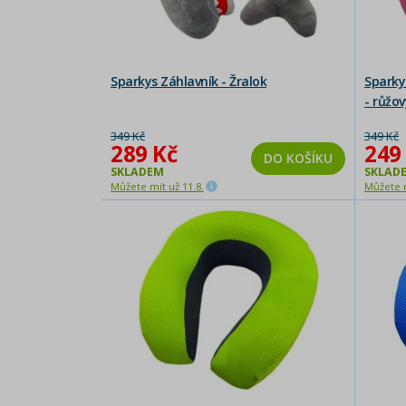
Sparkys Záhlavník - Žralok
Sparky
- růžov
349 Kč
349 Kč
289 Kč
249
DO KOŠÍKU
SKLADEM
SKLAD
Můžete mít už 11.8.
Můžete m