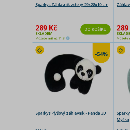
Sparkys Záhlavník zelený 29x28x10 cm
Záhlav
289 Kč
289
DO KOŠÍKU
SKLADEM
SKLAD
Můžete mít už 11.8.
Můžete m
-54%
Sparkys Plyšový záhlavník - Panda 3D
Sparky
Myška