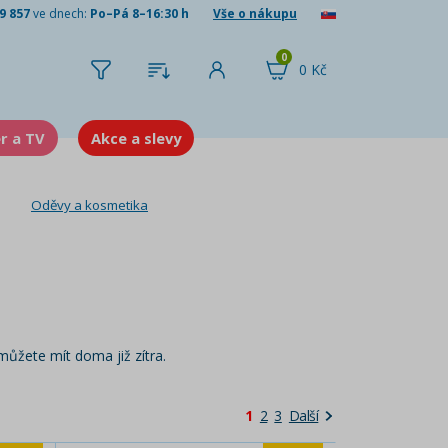
9 857
ve dnech:
Po–Pá 8–16:30 h
Vše o nákupu
0
0 Kč
er a TV
Akce a slevy
Oděvy a kosmetika
můžete mít doma již zítra.
1
2
3
Další