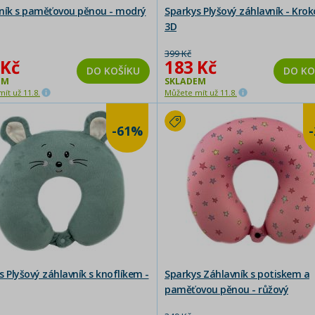
ník s paměťovou pěnou - modrý
Sparkys Plyšový záhlavník - Krok
3D
399 Kč
 Kč
183 Kč
DO KOŠÍKU
DO KO
EM
SKLADEM
ít už 11.8.
Můžete mít už 11.8.
-61%
s Plyšový záhlavník s knoflíkem -
Sparkys Záhlavník s potiskem a
paměťovou pěnou - růžový