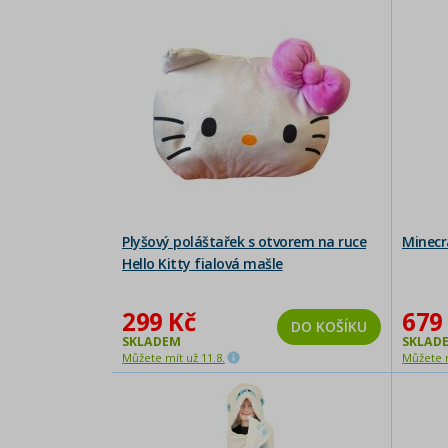
Plyšový poláštařek s otvorem na ruce
Minecr
Hello Kitty fialová mašle
299 Kč
679
DO KOŠÍKU
SKLADEM
SKLAD
Můžete mít už 11.8.
Můžete m