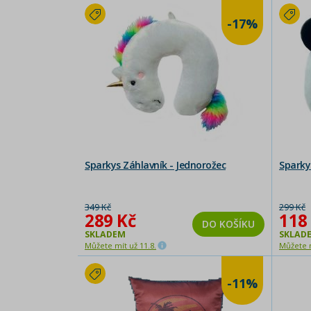
-17%
Sparkys Záhlavník - Jednorožec
Sparky
349 Kč
299 Kč
289 Kč
118
DO KOŠÍKU
SKLADEM
SKLAD
Můžete mít už 11.8.
Můžete m
-11%