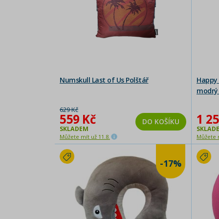
Numskull Last of Us Polštář
Happy 
modrý 
Poškoz
629 Kč
559 Kč
1 25
DO KOŠÍKU
SKLADEM
SKLAD
Můžete mít už 11.8.
Můžete m
-17%