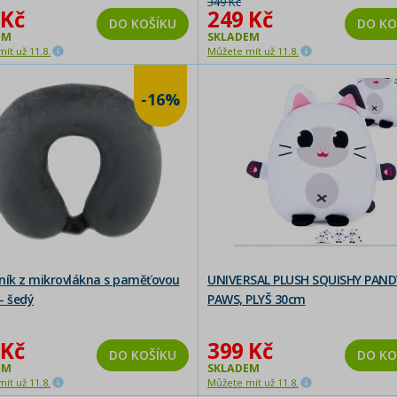
349 Kč
 Kč
249 Kč
DO KOŠÍKU
DO KO
EM
SKLADEM
ít už 11.8.
Můžete mít už 11.8.
-16%
ník z mikrovlákna s paměťovou
UNIVERSAL PLUSH SQUISHY PAND
- šedý
PAWS, PLYŠ 30cm
 Kč
399 Kč
DO KOŠÍKU
DO KO
EM
SKLADEM
ít už 11.8.
Můžete mít už 11.8.