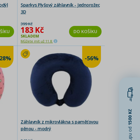
odýl
Sparkys Plyšový záhlavník - Jednorožec
3D
399 Kč
183 Kč
ŠÍKU
DO KOŠÍKU
SKLADEM
Můžete mít už 11.8.
-28%
-56%
1500 Kč
Záhlavník z mikrovlákna s paměťovou
pěnou - modrý