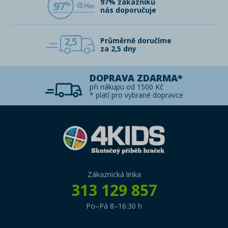
97% zákazníků
97
nás doporučuje
2,5
Průměrně doručíme
za 2,5 dny
DOPRAVA ZDARMA*
při nákupu od 1500 Kč
* platí pro vybrané dopravce
Zákaznická linka
313 129 857
Po–Pá 8–16:30 h