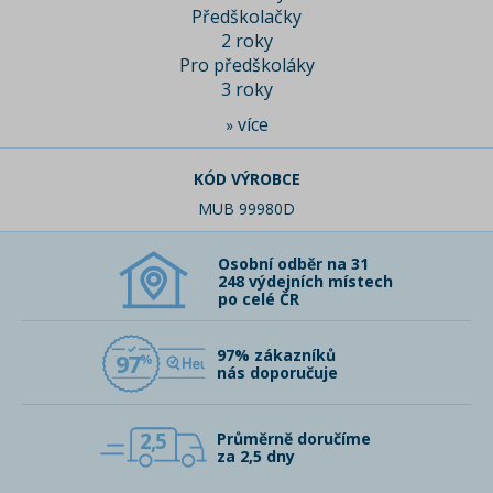
Předškolačky
2 roky
Pro předškoláky
3 roky
více
»
KÓD VÝROBCE
MUB 99980D
Osobní odběr na 31
248 výdejních místech
po celé ČR
97% zákazníků
97
nás doporučuje
2,5
Průměrně doručíme
za 2,5 dny