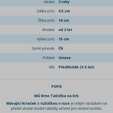
záruka
2 roky
Délka (cm)
0.5 cm
Šířka (cm)
10 cm
Vhodné
od 2 let
Výška (cm)
15 cm
Země původu
ČR
Pohlaví
Unisex
Věk
Předškolák (3-5 let)
POPIS
MÚ Brno Taštička na krk
Mávající Krteček s tužtičkou v ruce
je milým obrázkem na
přední straně modré taštičky určené pro nošení na krku.