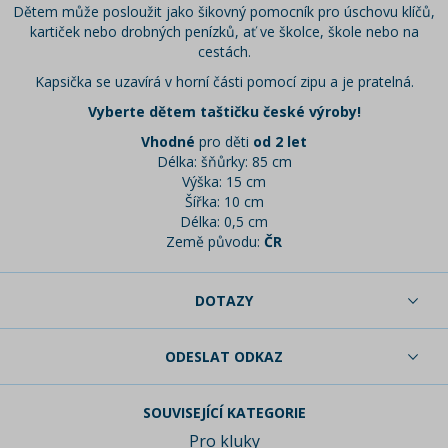
Dětem může posloužit jako šikovný pomocník pro úschovu klíčů,
kartiček nebo drobných penízků, ať ve školce, škole nebo na
cestách.
Kapsička se uzavírá v horní části pomocí zipu a je pratelná.
Vyberte dětem taštičku české výroby!
Vhodné
pro děti
od 2 let
Délka: šňůrky: 85 cm
Výška: 15 cm
Šířka: 10 cm
Délka: 0,5 cm
Země původu:
ČR
DOTAZY
ODESLAT ODKAZ
SOUVISEJÍCÍ KATEGORIE
Pro kluky