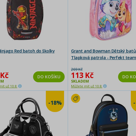
injago Red batoh do školky
Grant and Bowman Dětský batů
Tlapková patrola - Perfekt team
růžový
269 Kč
 Kč
113 Kč
DO KOŠÍKU
DO KO
EM
SKLADEM
ít už 10.8.
Můžete mít už 10.8.
-18%