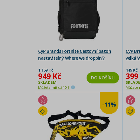
CyP Brands Fortnite Cestovní batoh
CyP Br
nastavitelný Where we droppin'?
velká 
1 169 Kč
449 Kč
949 Kč
399
DO KOŠÍKU
SKLADEM
SKLAD
Můžete mít už 10.8.
Můžete m
-11%