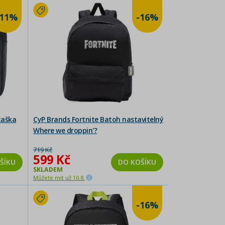
-11%
-16%
taška
CyP Brands Fortnite Batoh nastavitelný
Where we droppin'?
719 Kč
599 Kč
ŠÍKU
DO KOŠÍKU
SKLADEM
Můžete mít už 10.8.
-16%