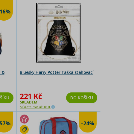
-16%
y &
Bluesky Harry Potter Taška stahovací
221 Kč
ŠÍKU
DO KOŠÍKU
SKLADEM
Můžete mít už 10.8.
-57%
-24%