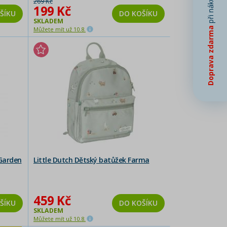
při nákupu od
269 Kč
199 Kč
ŠÍKU
DO KOŠÍKU
SKLADEM
Můžete mít už 10.8.
Doprava zdarma
 Garden
Little Dutch Dětský batůžek Farma
459 Kč
ŠÍKU
DO KOŠÍKU
SKLADEM
Můžete mít už 10.8.