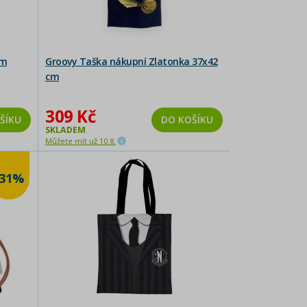
cm
Groovy Taška nákupní Zlatonka 37x42
cm
309 Kč
ŠÍKU
DO KOŠÍKU
SKLADEM
Můžete mít už 10.8.
-31%