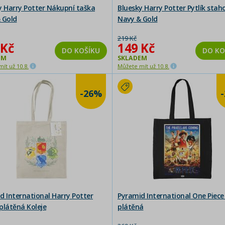
y Harry Potter Nákupní taška
Bluesky Harry Potter Pytlík stah
 Gold
Navy & Gold
219 Kč
 Kč
149 Kč
DO KOŠÍKU
DO KO
EM
SKLADEM
ít už 10.8.
Můžete mít už 10.8.
-26%
d International Harry Potter
Pyramid International One Piec
plátěná Koleje
plátěná