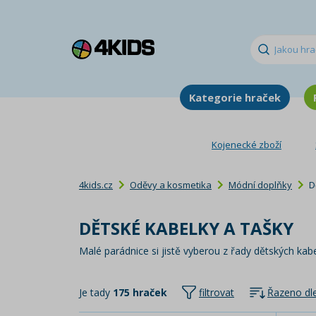
Kategorie hraček
Kojenecké zboží
4kids.cz
Oděvy a kosmetika
Módní doplňky
D
DĚTSKÉ KABELKY A TAŠKY
Malé parádnice si jistě vyberou z řady dětských kabe
Je tady
175 hraček
filtrovat
Řazeno dle