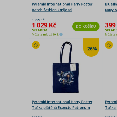
Pyramid International Harry Potter
Bluesk
Batoh fashion Zmijozel
Navy &
1 259 Kč
1 029 Kč
399
DO KOŠÍKU
SKLADEM
SKLAD
Můžete mít už 10.8.
Můžete m
-26%
Pyramid International Harry Potter
Pyrami
Taška plátěná Expecto Patronum
Taška 