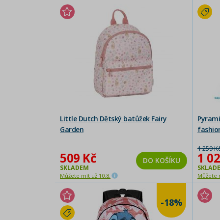
Little Dutch Dětský batůžek Fairy
Pyrami
Garden
fashio
1 259 K
509 Kč
1 02
DO KOŠÍKU
SKLADEM
SKLAD
Můžete mít už 10.8.
Můžete m
-18%