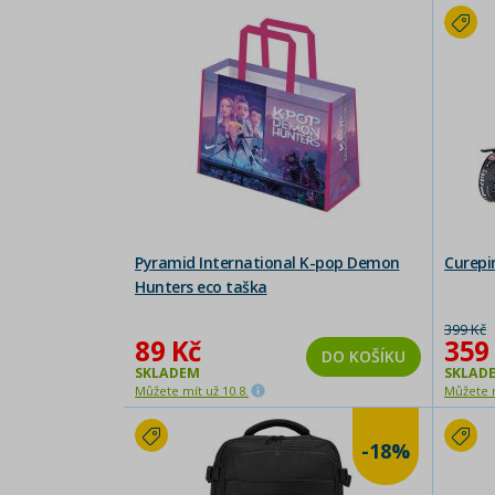
Pyramid International K-pop Demon
Curepi
Hunters eco taška
399 Kč
89 Kč
359
DO KOŠÍKU
SKLADEM
SKLAD
Můžete mít už 10.8.
Můžete m
-18%