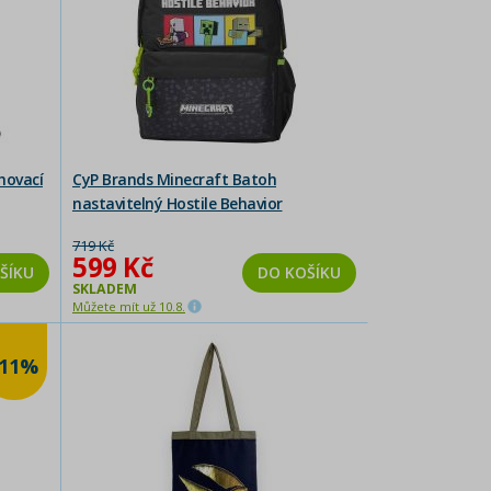
hovací
CyP Brands Minecraft Batoh
nastavitelný Hostile Behavior
719 Kč
599 Kč
ŠÍKU
DO KOŠÍKU
SKLADEM
Můžete mít už 10.8.
-11%