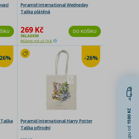
ovací
Pyramid International Wedneday
Taška plátěná
269 Kč
ŠÍKU
DO KOŠÍKU
SKLADEM
Můžete mít už 10.8.
-26%
-26%
1500 Kč
e Taška
Pyramid International Harry Potter
Taška přírodní