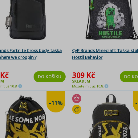
ands Fortnite Cross body taška
CyP Brands Minecraft Taška sta
Where we droppin'?
Hostil Behavior
 Kč
309 Kč
DO KOŠÍKU
DO KO
EM
SKLADEM
ít už 10.8.
Můžete mít už 10.8.
-11%