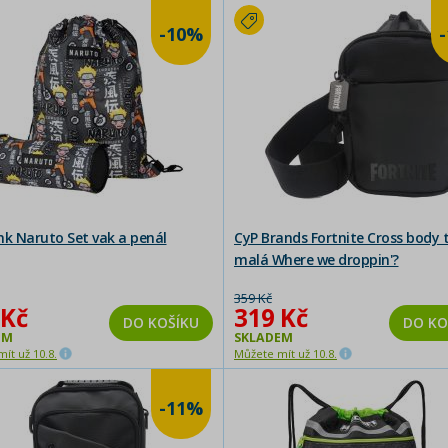
-10%
nk Naruto Set vak a penál
CyP Brands Fortnite Cross body 
malá Where we droppin'?
359 Kč
 Kč
319 Kč
DO KOŠÍKU
DO KO
EM
SKLADEM
ít už 10.8.
Můžete mít už 10.8.
-11%