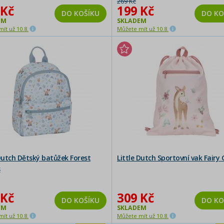
269 Kč
 Kč
199 Kč
DO KOŠÍKU
DO KO
EM
SKLADEM
ít už 10.8.
Můžete mít už 10.8.
 Dutch Dětský batůžek Forest
Little Dutch Sportovní vak Fairy
s
 Kč
309 Kč
DO KOŠÍKU
DO KO
EM
SKLADEM
ít už 10.8.
Můžete mít už 10.8.