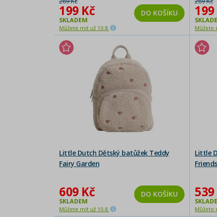
269 Kč
269 Kč
199 Kč
199
DO KOŠÍKU
SKLADEM
SKLAD
Můžete mít už 10.8.
Můžete m
Little Dutch Dětský batůžek Teddy
Little
Fairy Garden
Friend
609 Kč
539
DO KOŠÍKU
SKLADEM
SKLAD
Můžete mít už 10.8.
Můžete m