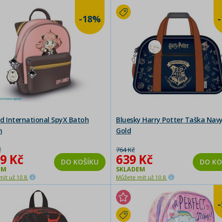
-18%
d International SpyX Batoh
Bluesky Harry Potter Taška Nav
n
Gold
č
764 Kč
9 Kč
639 Kč
DO KOŠÍKU
DO KO
EM
SKLADEM
ít už 10.8.
Můžete mít už 10.8.