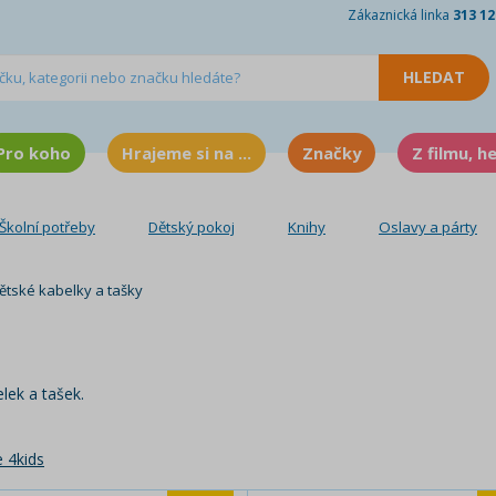
Zákaznická linka
313 12
Pro koho
Hrajeme si na ...
Značky
Z filmu, h
Školní potřeby
Dětský pokoj
Knihy
Oslavy a párty
ětské kabelky a tašky
lek a tašek.
 4kids