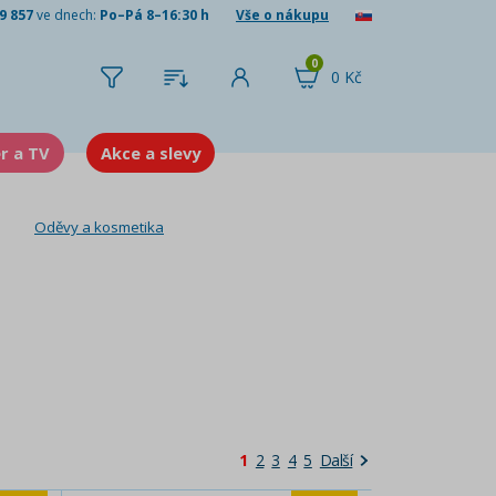
9 857
ve dnech:
Po–Pá 8–16:30 h
Vše o nákupu
0
0 Kč
er a TV
Akce a slevy
Oděvy a kosmetika
1
2
3
4
5
Další