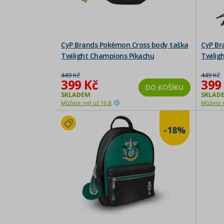
CyP Brands Pokémon Cross body taška
CyP Br
Twilight Champions Pikachu
Twilig
449 Kč
449 Kč
399 Kč
399
DO KOŠÍKU
SKLADEM
SKLAD
Můžete mít už 10.8.
Můžete m
-18%