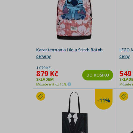
Karactermania Lilo a Stitch Batoh
LEGO N
červený
černý
1 079 Kč
879 Kč
549
DO KOŠÍKU
SKLADEM
SKLAD
Můžete mít už 10.8.
Můžete m
-11%