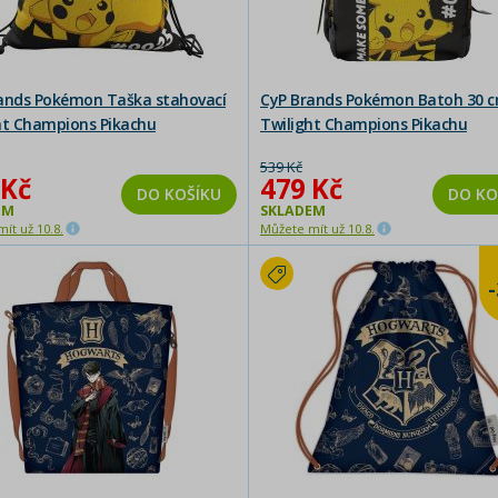
ands Pokémon Taška stahovací
CyP Brands Pokémon Batoh 30 
ht Champions Pikachu
Twilight Champions Pikachu
539 Kč
 Kč
479 Kč
DO KOŠÍKU
DO KO
EM
SKLADEM
ít už 10.8.
Můžete mít už 10.8.