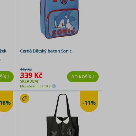
žek
Cerdá Dětský batoh Sonic
,
449 Kč
339 Kč
ŠÍKU
DO KOŠÍKU
SKLADEM
Můžete mít už 10.8.
-18%
-11%