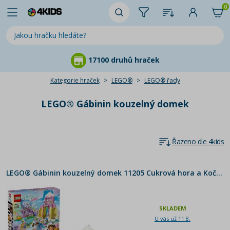
0
17100 druhů hraček
Kategorie hraček
LEGO®
LEGO® řady
LEGO® Gábinin kouzelný domek
Řazeno dle 4kids
LEGO® Gábinin kouzelný domek 11205 Cukrová hora a Kočičí zahrádka - Poškozený obal
SKLADEM
U vás už 11.8.