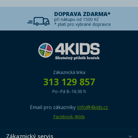
DOPRAVA ZDARMA*
při nákupu od 1500 Kč
* platí pro vybrané dopravce
Zákaznická linka
313 129 857
Po–Pá 8–16:30 h
Email pro zákazníky
info@4kids.cz
Facebook 4Kids
Zákaznický servis