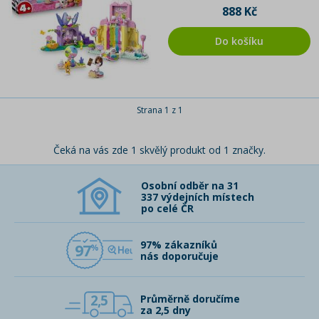
888 Kč
Do košíku
Strana 1 z 1
Čeká na vás zde 1 skvělý produkt od 1 značky.
Osobní odběr na 31
337 výdejních místech
po celé ČR
97% zákazníků
97
nás doporučuje
2,5
Průměrně doručíme
za 2,5 dny