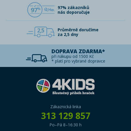
97% zákazníků
97
nás doporučuje
2,5
Průměrně doručíme
za 2,5 dny
DOPRAVA ZDARMA*
při nákupu od 1500 Kč
* platí pro vybrané dopravce
Zákaznická linka
313 129 857
Po–Pá 8–16:30 h