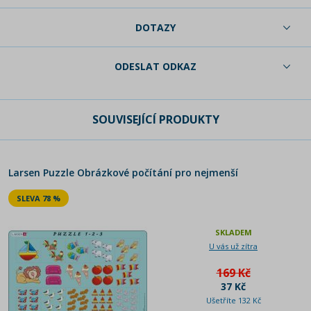
DOTAZY
ODESLAT ODKAZ
SOUVISEJÍCÍ PRODUKTY
Larsen Puzzle Obrázkové počítání pro nejmenší
SLEVA 78 %
SKLADEM
U vás už zítra
169 Kč
37 Kč
Ušetříte 132 Kč