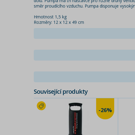
dolu. Pumpa má tři nástavce pro různé druhy ventil
směr proudícího vzduchu. Pumpa disponuje vysokým
Hmotnost 1,5 kg
Rozměry: 12 x 12 x 49 cm
Související produkty
-26%