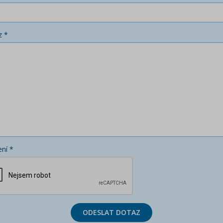
z *
ní *
ODESLAT DOTAZ