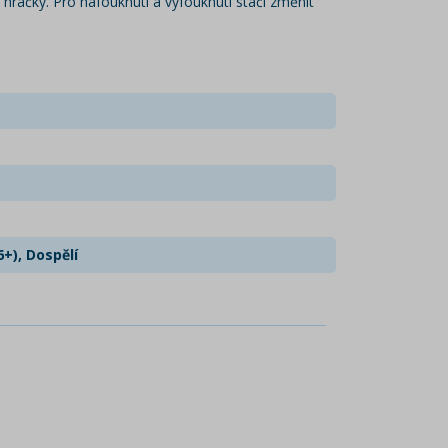
hračky. Pro nafouknutí a vyfouknutí stačí změnit
6+), Dospělí