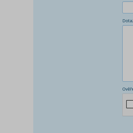
Dota
Ověře