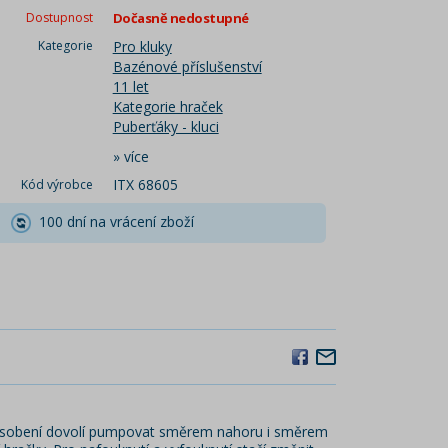
Dostupnost
Dočasně nedostupné
Kategorie
Pro kluky
Bazénové příslušenství
11 let
Kategorie hraček
Puberťáky - kluci
»
více
ITX 68605
Kód výrobce
100 dní na vrácení zboží
působení dovolí pumpovat směrem nahoru i směrem