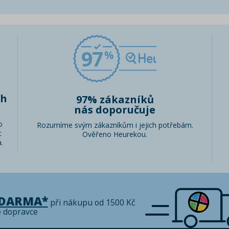
97
ch
97% zákazníků
nás doporučuje
o
Rozumíme svým zákazníkům i jejich potřebám.
t
Ověřeno Heurekou.
.
ZDARMA*
při nákupu od 1500 Kč
é dopravce