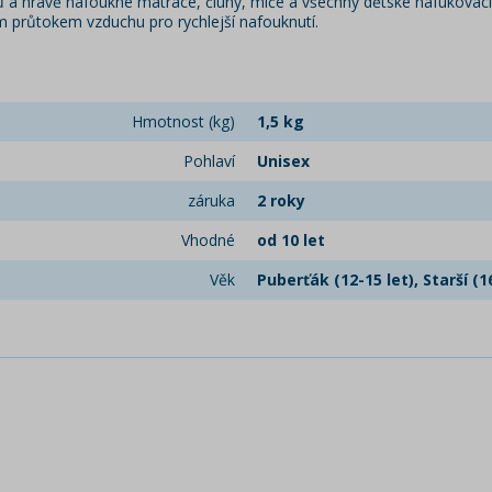
ů a hravě nafoukne matrace, čluny, míče a všechny dětské nafukovací 
 průtokem vzduchu pro rychlejší nafouknutí.
Hmotnost (kg)
1,5 kg
Pohlaví
Unisex
záruka
2 roky
Vhodné
od 10 let
Věk
Puberťák (12-15 let), Starší (1