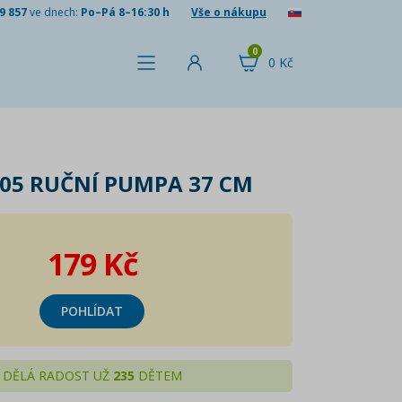
9 857
ve dnech:
Po–Pá 8–16:30 h
Vše o nákupu
0
0 Kč
605 RUČNÍ PUMPA 37 CM
179 Kč
POHLÍDAT
DĚLÁ RADOST UŽ
235
DĚTEM