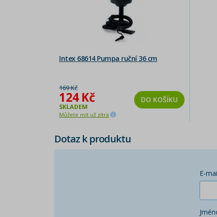
Intex 68614 Pumpa ruční 36 cm
169 Kč
124 Kč
DO KOŠÍKU
SKLADEM
Můžete mít už zítra
Dotaz k produktu
E-mai
Jmén