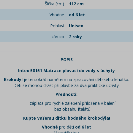
Šířka (cm)
112 cm
Vhodné
od 6 let
Pohlaví
Unisex
záruka
2 roky
POPIS
Intex 58151 Matrace plovací do vody s úchyty
Krokodýl
je tentokrát námětem na zpracování dětského lehátka.
Děti se mohou držet při plavbě za dva praktické úchyty.
Přednosti:
záplata pro rychlé zalepení přiložena v balení
bez obsahu ftalátů
Kupte Vašemu dítku hodného krokodýla!
Vhodné
pro děti
od 6 let
Materiál: vinyl