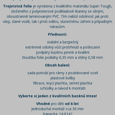
Trojvrstvá folie
je vyrobena z kvalitního materiálu Super-Tough,
složeného z polyesterové podkladové tkaniny se silným,
oboustranně laminovaným PVC. Tím nabízí odolnost jak proti
oleji, slané vodě, tak i proti oděru, slunečnímu záření a případným
nárazům.
Přednosti:
stabilní a bezpečný
extrémně odolný vůči protrhnutí a poškození
podpěry bazénu pevné a kvalitní
tloušťka folie podlahy 0,35 mm a stěny 0,58 mm
Obsah balení:
sada potrubí pro rámy z pozinkované oceli
plastové kolíky
filtrace, krycí plachta, zemní plachta
schůdky a návod k montáži
Vyberte si jeden z kvalitních bazénů Intex!
Vhodné
pro děti
od 6 let
Jednoduchá montáž cca 30 min
Kapacita: 14,614 l