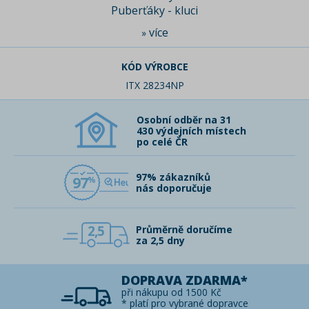
Puberťáky - kluci
více
»
KÓD VÝROBCE
ITX 28234NP
Osobní odběr na 31
430 výdejních místech
po celé ČR
97% zákazníků
97
nás doporučuje
2,5
Průměrně doručíme
za 2,5 dny
DOPRAVA ZDARMA*
při nákupu od 1500 Kč
* platí pro vybrané dopravce