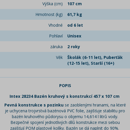
Výška (cm)
107 cm
Hmotnost (kg)
61,7 kg
Vhodné
od 6 let
Pohlaví
Unisex
záruka
2 roky
Věk
Školák (6-11 let), Puberťák
(12-15 let), Starší (16+)
POPIS
Intex 28234 Bazén kruhový s konstrukcí 457 x 107 cm
Pevná konstrukce s pozinku
se zaoblenými hranami, na které
je uchycena trojvrstvá bazénová PVC folie, zajišťuje stabilitu pro
bazén kruhového půdorysu o objemu 14,614 l litrů vody.
Bezpečné spojení jednotlivých dílů konstrukce mezi sebou
zajišťují POM plastové kolíky. Bazén se dá naplnit do 90%.