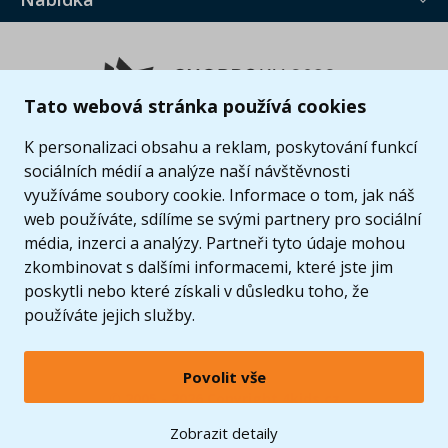
Tato webová stránka používá cookies
K personalizaci obsahu a reklam, poskytování funkcí
sociálních médií a analýze naší návštěvnosti
využíváme soubory cookie. Informace o tom, jak náš
web používáte, sdílíme se svými partnery pro sociální
média, inzerci a analýzy. Partneři tyto údaje mohou
zkombinovat s dalšími informacemi, které jste jim
poskytli nebo které získali v důsledku toho, že
používáte jejich služby.
Povolit vše
© 2005 - 2026 Copyright 4kids.cz
LEGO, logo LEGO a minifigurka jsou ochrannými známkami společnosti LEGO Group. ©
Zobrazit detaily
2024 The LEGO Group.