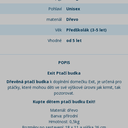
Pohlaví
Unisex
materiál
Dřevo
Věk
Předškolák (3-5 let)
Vhodné
od 5 let
POPIS
Exit Ptačí budka
Dřevěná ptačí budka
k doplnění domečku Exit, je určená pro
ptáčky, které mohou děti ve své výškové úrovni jak krmit, tak
pozorovat.
Kupte dětem ptačí budku Exit!
Materiál: dřevo
Barva: přírodní
Hmotnost: 0,5kg
Rozměry po sestavení: 18 x 11 a výška 26 cm