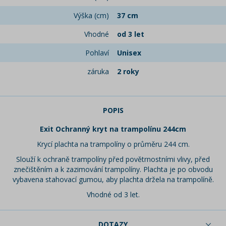
Výška (cm)
37 cm
Vhodné
od 3 let
Pohlaví
Unisex
záruka
2 roky
POPIS
Exit Ochranný kryt na trampolínu 244cm
Krycí plachta na trampolíny o průměru 244 cm.
Slouží k ochraně trampolíny před povětrnostními vlivy, před
znečištěním a k zazimování trampolíny. Plachta je po obvodu
vybavena stahovací gumou, aby plachta držela na trampolíně.
Vhodné od 3 let.
DOTAZY