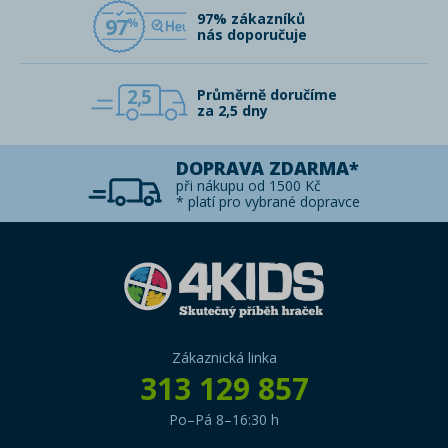
97% zákazníků
97
nás doporučuje
2,5
Průměrně doručíme
za 2,5 dny
DOPRAVA ZDARMA*
při nákupu od 1500 Kč
* platí pro vybrané dopravce
Zákaznická linka
313 129 857
Po–Pá 8–16:30 h