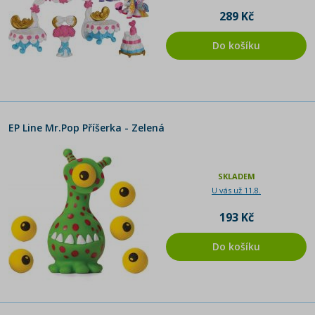
289 Kč
Do košíku
EP Line Mr.Pop Příšerka - Zelená
SKLADEM
U vás už 11.8.
193 Kč
Do košíku