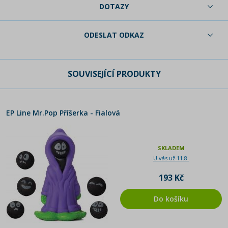
DOTAZY
ODESLAT ODKAZ
SOUVISEJÍCÍ PRODUKTY
EP Line Mr.Pop Příšerka - Fialová
SKLADEM
U vás už 11.8.
193 Kč
Do košíku