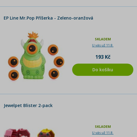
EP Line Mr.Pop Příšerka - Zeleno-oranžová
SKLADEM
U vás už 11.8.
193 Kč
Do košíku
Jewelpet Blister 2-pack
SKLADEM
U vás už 11.8.