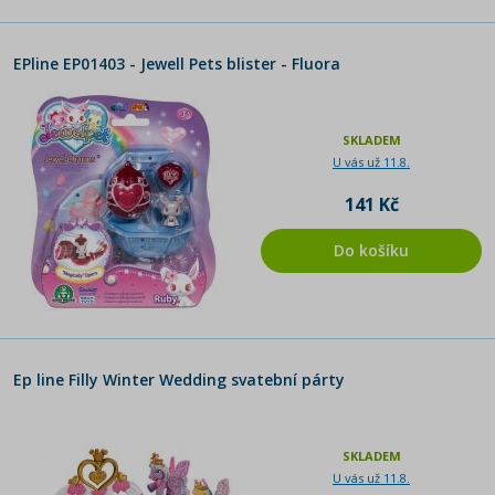
EPline EP01403 - Jewell Pets blister - Fluora
SKLADEM
U vás už 11.8.
141 Kč
Do košíku
Ep line Filly Winter Wedding svatební párty
SKLADEM
U vás už 11.8.