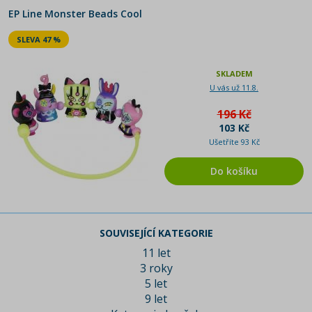
EP Line Monster Beads Cool
SLEVA 47 %
SKLADEM
U vás už 11.8.
196 Kč
103 Kč
Ušetříte 93 Kč
Do košíku
SOUVISEJÍCÍ KATEGORIE
11 let
3 roky
5 let
9 let