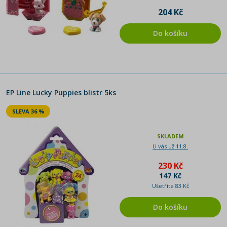
204 Kč
Do košíku
EP Line Lucky Puppies blistr 5ks
SLEVA 36 %
SKLADEM
U vás už 11.8.
230 Kč
147 Kč
Ušetříte 83 Kč
Do košíku