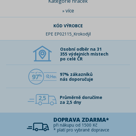
Kategorie hraček
více
»
KÓD VÝROBCE
EPE EP02115_Krokodýl
Osobní odběr na 31
355 výdejních místech
po celé ČR
97% zákazníků
97
nás doporučuje
2,5
Průměrně doručíme
za 2,5 dny
DOPRAVA ZDARMA*
při nákupu od 1500 Kč
* platí pro vybrané dopravce