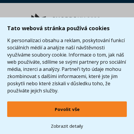
Tato webová stránka používá cookies
K personalizaci obsahu a reklam, poskytování funkcí
sociálních médií a analýze naší návštěvnosti
využíváme soubory cookie. Informace o tom, jak náš
web používáte, sdílíme se svými partnery pro sociální
média, inzerci a analýzy. Partneři tyto údaje mohou
zkombinovat s dalšími informacemi, které jste jim
poskytli nebo které získali v důsledku toho, že
používáte jejich služby.
Povolit vše
© 2005 - 2026 Copyright 4kids.cz
LEGO, logo LEGO a minifigurka jsou ochrannými známkami společnosti LEGO Group. ©
Zobrazit detaily
2024 The LEGO Group.