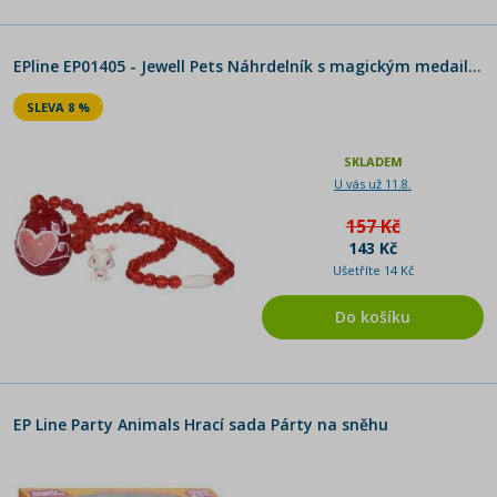
EPline EP01405 - Jewell Pets Náhrdelník s magickým medailonem - Ruby
SLEVA 8 %
SKLADEM
U vás už 11.8.
157 Kč
143 Kč
Ušetříte 14 Kč
Do košíku
EP Line Party Animals Hrací sada Párty na sněhu