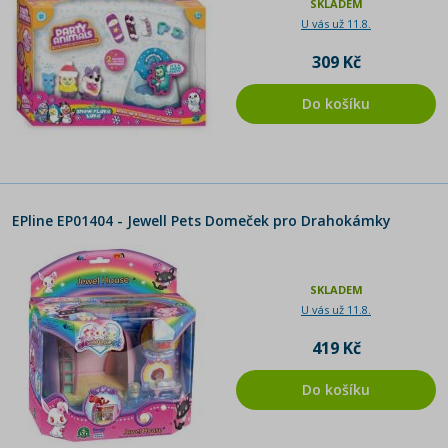
SKLADEM
U vás už 11.8.
309 Kč
Do košíku
EPline EP01404 - Jewell Pets Domeček pro Drahokámky
SKLADEM
U vás už 11.8.
419 Kč
Do košíku