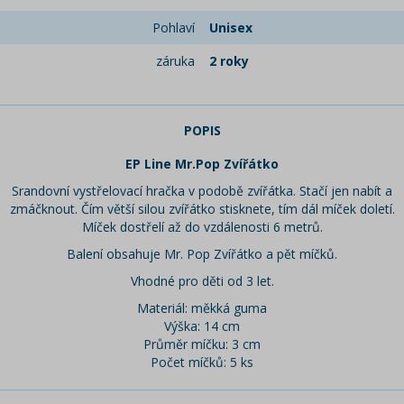
Pohlaví
Unisex
záruka
2 roky
POPIS
EP Line Mr.Pop Zvířátko
Srandovní vystřelovací hračka v podobě zvířátka. Stačí jen nabít a
zmáčknout. Čím větší silou zvířátko stisknete, tím dál míček doletí.
Míček dostřelí až do vzdálenosti 6 metrů.
Balení obsahuje Mr. Pop Zvířátko a pět míčků.
Vhodné pro děti od 3 let.
Materiál: měkká guma
Výška: 14 cm
Průměr míčku: 3 cm
Počet míčků: 5 ks