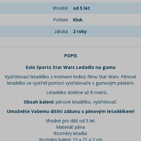
Vhodné
od 5 let
Pohlaví
Kluk
záruka
2 roky
POPIS
Eolo Sports Star Wars Ledadlo na gumu
Vystřelovací letadélko z motivem hrdinů filmu Star Wars. Pěnové
letadélko se vystřelí pomocí vystřelovače s gumovým páskem.
Letadélko dolétne až 8 metrů.
Obsah balení:
pěnové letadélko, vystřelovač.
Umožněte Vašemu dítěti zábavu s pěnovým letadélkem!
Vhodné pro děti od 5 let.
Materiál: pěna
Rozměry letadla:
Rozměry balení: 15 x 21 x 2 cm