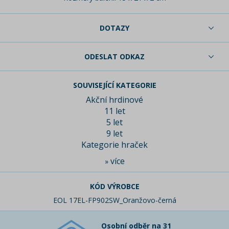
DOTAZY
ODESLAT ODKAZ
SOUVISEJÍCÍ KATEGORIE
Akční hrdinové
11 let
5 let
9 let
Kategorie hraček
více
»
KÓD VÝROBCE
EOL 17EL-FP902SW_Oranžovo-černá
Osobní odběr na 31