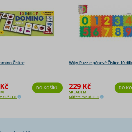
omino Číslice
Wiky Puzzle pěnové Číslice 10 díl
 Kč
229 Kč
DO KOŠÍKU
DO KO
EM
SKLADEM
ít už 11.8.
Můžete mít už 11.8.