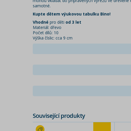
mohou vkládat do připravených výřezů ve dřevěné 
samotné.
Kupte dětem výukovou tabulku Bino!
Vhodné
pro děti
od 3 let
Materiál: dřevo
Počet dílů: 10
Výška číslic: cca 9 cm
Související produkty