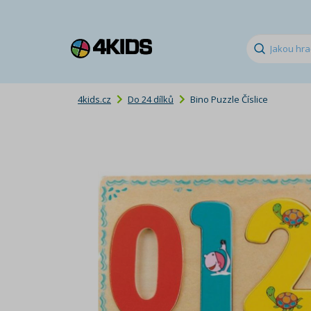
4kids.cz
Do 24 dílků
Bino Puzzle Číslice