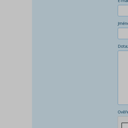
E-mai
Jmén
Dota
Ověře