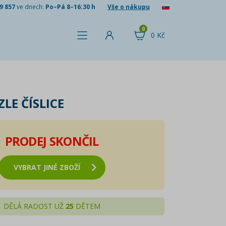
9 857
ve dnech:
Po–Pá 8–16:30 h
Vše o nákupu
0
0 Kč
LE ČÍSLICE
PRODEJ SKONČIL
VYBRAT JINÉ ZBOŽÍ
DĚLÁ RADOST UŽ
25
DĚTEM