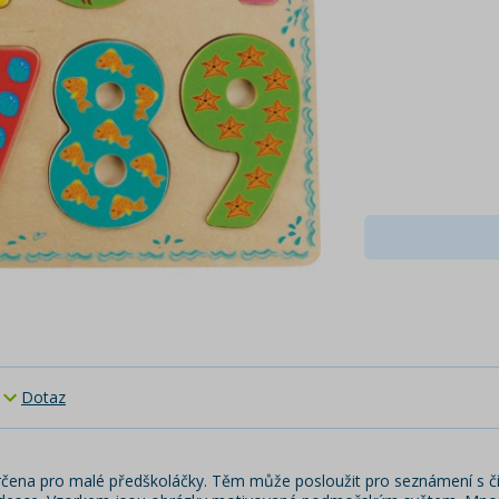
Dotaz
určena pro malé předškoláčky. Těm může posloužit pro seznámení s čísl