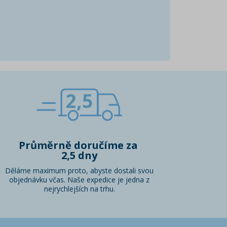
2,5
Průměrně doručíme za
2,5 dny
Děláme maximum proto, abyste dostali svou
objednávku včas. Naše expedice je jedna z
nejrychlejších na trhu.