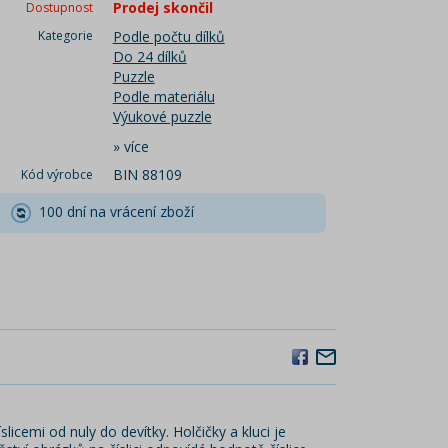
Prodej skončil
Dostupnost
Kategorie
Podle počtu dílků
Do 24 dílků
Puzzle
Podle materiálu
Výukové puzzle
»
více
BIN 88109
Kód výrobce
100 dní na vrácení zboží
icemi od nuly do devítky. Holčičky a kluci je