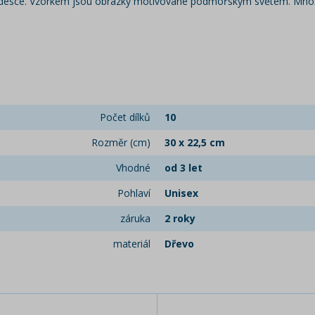
desce. Vzorkem jsou obrázky motivované podmořským světem. Množstv
Počet dílků
10
Rozměr (cm)
30 x 22,5 cm
Vhodné
od 3 let
Pohlaví
Unisex
záruka
2 roky
materiál
Dřevo