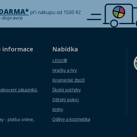
ZDARMA*
při nákupu od 1500 Kč
é dopravce
é informace
Nabídka
LEGO®
Hračky a hry
Kojenecké zboží
odnocení zákazníků
Školní potřeby
Dětský pokoj
Knihy
Oděvy a kosmetika
y - platba online
,