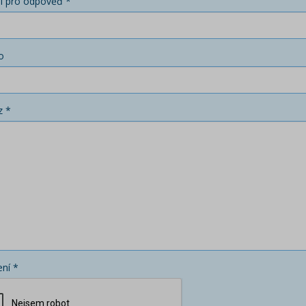
l pro odpověď *
o
z *
ní *