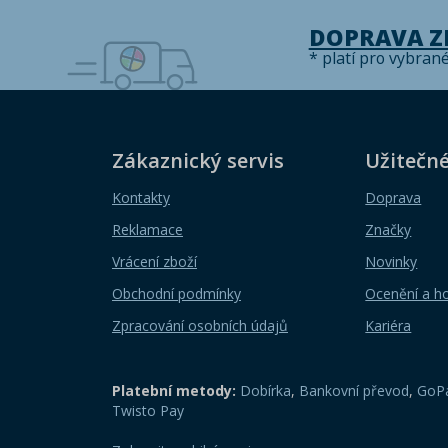
DOPRAVA 
* platí pro vybran
Zákaznický servis
Užitečn
Kontakty
Doprava
Reklamace
Značky
Vrácení zboží
Novinky
Obchodní podmínky
Ocenění a h
Zpracování osobních údajů
Kariéra
Platební metody:
Dobírka
,
Bankovní převod
,
GoPa
Twisto Pay