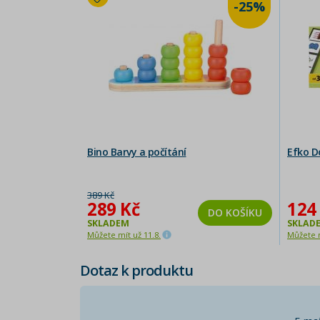
-25%
Bino Barvy a počítání
Efko D
389 Kč
289 Kč
124
DO KOŠÍKU
SKLADEM
SKLAD
Můžete mít už 11.8.
Můžete m
Dotaz k produktu