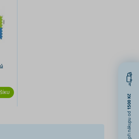
ků
ŠÍKU
1500 Kč
při nákupu od