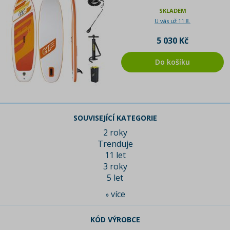
SKLADEM
U vás už 11.8.
5 030 Kč
Do košíku
SOUVISEJÍCÍ KATEGORIE
2 roky
Trenduje
11 let
3 roky
5 let
více
»
KÓD VÝROBCE