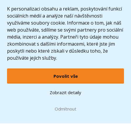
K personalizaci obsahu a reklam, poskytování funkcí
sociálních médií a analýze naší návštěvnosti
využíváme soubory cookie. Informace o tom, jak náš
web používáte, sdílíme se svými partnery pro sociální
média, inzerci a analýzy. Partneři tyto údaje mohou
zkombinovat s dalšími informacemi, které jste jim
poskytli nebo které získali v důsledku toho, že
používáte jejich služby.
Povolit vše
© 2005 - 2026 Copyright 4kids.cz
LEGO, logo LEGO a minifigurka jsou ochrannými známkami společnosti LEGO Group. ©
Zobrazit detaily
2024 The LEGO Group.
Tyto internetové stránky používají soubory cookie. Více informací
zde
.
Doprava zdarma
při nákupu od
Odmítnout
1500 Kč*
Zobrazit verzi pro desktop
Hračky můžete mít už
11.8.
* platí pro vybrané dopravce