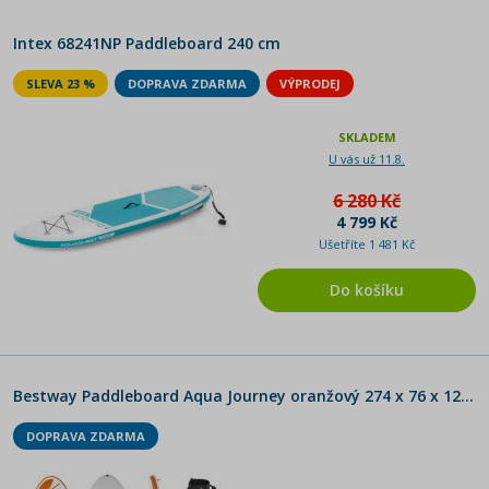
Intex 68241NP Paddleboard 240 cm
SLEVA 23 %
DOPRAVA ZDARMA
VÝPRODEJ
SKLADEM
U vás už 11.8.
6 280 Kč
4 799 Kč
Ušetříte 1 481 Kč
Do košíku
Bestway Paddleboard Aqua Journey oranžový 274 x 76 x 12 cm
DOPRAVA ZDARMA