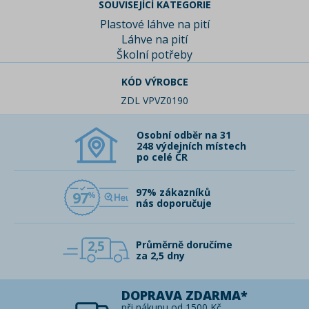
SOUVISEJÍCÍ KATEGORIE
Plastové láhve na pití
Láhve na pití
Školní potřeby
KÓD VÝROBCE
ZDL VPVZ0190
Osobní odběr na 31
248 výdejních místech
po celé ČR
97% zákazníků
97
nás doporučuje
2,5
Průměrně doručíme
za 2,5 dny
DOPRAVA ZDARMA*
při nákupu od 1500 Kč