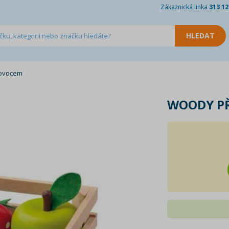
Zákaznická linka
313 12
 ovocem
WOODY P