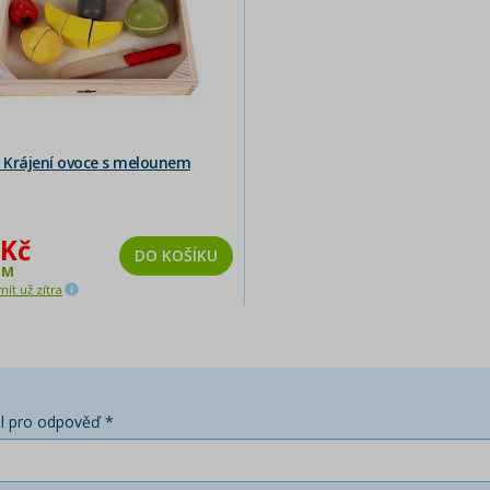
Krájení ovoce s melounem
 Kč
DO KOŠÍKU
EM
ít už zítra
l pro odpověď *