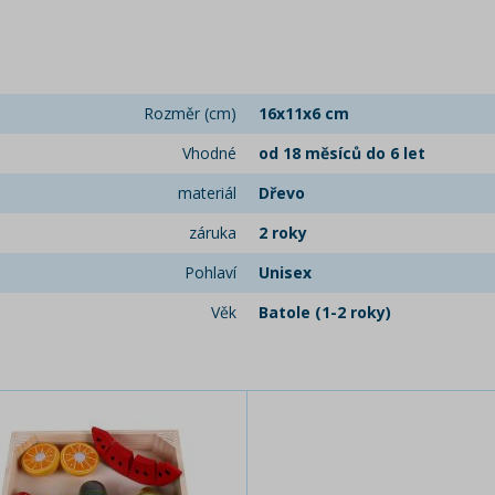
Rozměr (cm)
16x11x6 cm
Vhodné
od 18 měsíců do 6 let
materiál
Dřevo
záruka
2 roky
Pohlaví
Unisex
Věk
Batole (1-2 roky)