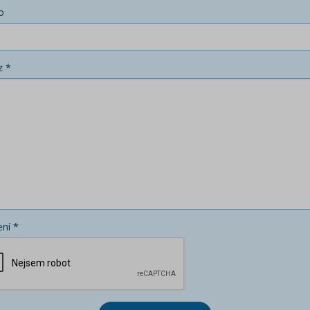
o
z *
ní *