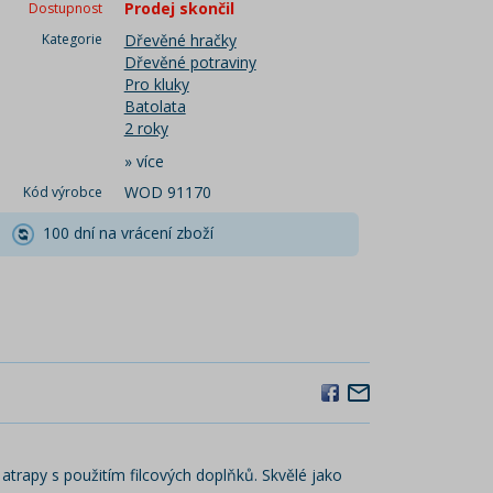
Prodej skončil
Dostupnost
Kategorie
Dřevěné hračky
Dřevěné potraviny
Pro kluky
Batolata
2 roky
»
více
WOD 91170
Kód výrobce
100 dní na vrácení zboží
atrapy s použitím filcových doplňků. Skvělé jako