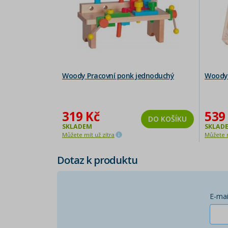
Woody Pracovní ponk jednoduchý
Woody 
319 Kč
539
DO KOŠÍKU
SKLADEM
SKLAD
Můžete mít už zítra
Můžete m
Dotaz k produktu
E-mai