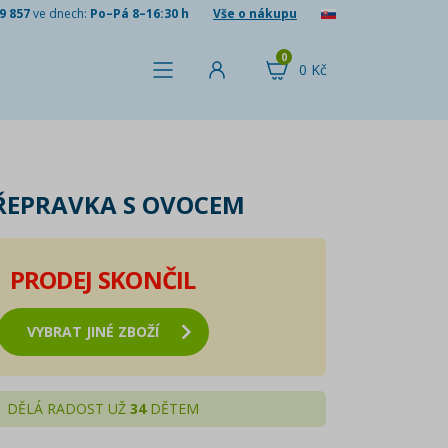
9 857
ve dnech:
Po–Pá 8–16:30 h
Vše o nákupu
0
0 Kč
ŘEPRAVKA S OVOCEM
PRODEJ SKONČIL
VYBRAT JINÉ ZBOŽÍ
DĚLÁ RADOST UŽ
34
DĚTEM