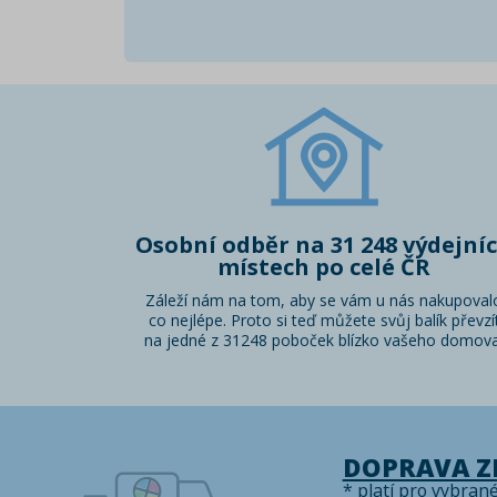
Osobní odběr na 31 248 výdejní
místech po celé ČR
Záleží nám na tom, aby se vám u nás nakupoval
co nejlépe. Proto si teď můžete svůj balík převzí
na jedné z 31248 poboček blízko vašeho domova
DOPRAVA 
* platí pro vybran