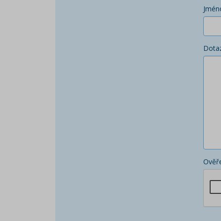
Jmén
Dota
Ověře