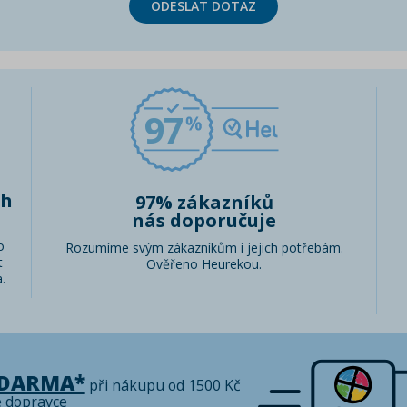
ODESLAT DOTAZ
97
ch
97% zákazníků
nás doporučuje
o
Rozumíme svým zákazníkům i jejich potřebám.
t
Ověřeno Heurekou.
.
ZDARMA*
při nákupu od 1500 Kč
é dopravce