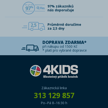
97% zákazníků
97
nás doporučuje
2,5
Průměrně doručíme
za 2,5 dny
DOPRAVA ZDARMA*
při nákupu od 1500 Kč
* platí pro vybrané dopravce
Zákaznická linka
313 129 857
Po–Pá 8–16:30 h