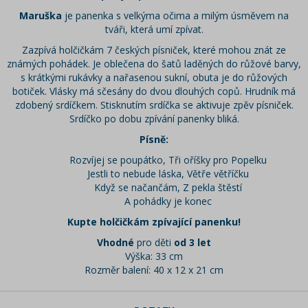
Maruška
je panenka s velkýma očima a milým úsměvem na
tváři, která umí zpívat.
Zazpívá holčičkám 7 českých písniček, které mohou znát ze
známých pohádek. Je oblečena do šatů laděných do růžové barvy,
s krátkými rukávky a nařasenou sukní, obuta je do růžových
botiček. Vlásky má sčesány do dvou dlouhých copů. Hrudník má
zdobený srdíčkem. Stisknutím srdíčka se aktivuje zpěv písniček.
Srdíčko po dobu zpívání panenky bliká.
Písně:
Rozvíjej se poupátko, Tři oříšky pro Popelku
Jestli to nebude láska, Větře větříčku
Když se načančám, Z pekla štěstí
A pohádky je konec
Kupte holčičkám zpívající panenku!
Vhodné
pro děti
od 3 let
Výška: 33 cm
Rozměr balení: 40 x 12 x 21 cm