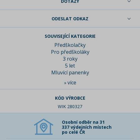
DOTAZY
ODESLAT ODKAZ
SOUVISEJÍCÍ KATEGORIE
Předškolačky
Pro předškoláky
3 roky
5 let
Mluvící panenky
více
»
KÓD VÝROBCE
WIK 280327
Osobní odběr na 31
337 výdejních místech
po celé ČR