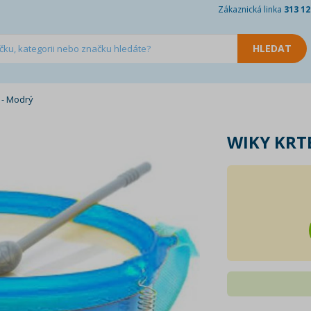
Zákaznická linka
313 12
 - Modrý
WIKY KRT