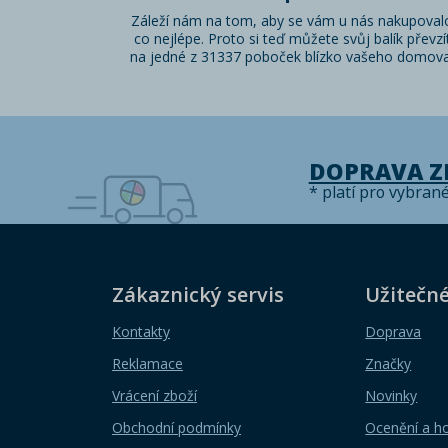
Záleží nám na tom, aby se vám u nás nakupoval
co nejlépe. Proto si teď můžete svůj balík převzí
na jedné z 31337 poboček blízko vašeho domova
DOPRAVA 
* platí pro vybran
Zákaznický servis
Užitečn
Kontakty
Doprava
Reklamace
Značky
Vrácení zboží
Novinky
Obchodní podmínky
Ocenění a h