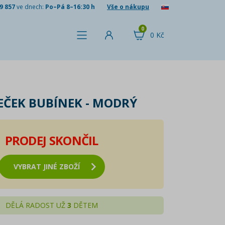
9 857
ve dnech:
Po–Pá 8–16:30 h
Vše o nákupu
0
0 Kč
EČEK BUBÍNEK - MODRÝ
PRODEJ SKONČIL
VYBRAT JINÉ ZBOŽÍ
DĚLÁ RADOST UŽ
3
DĚTEM