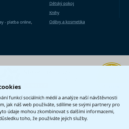
Dětský pokoj
Knihy
Oděvy a kosmetika
y - platba online
,
cookies
ání funkcí sociálních médií a analýze naší návštěvnosti
, jak náš web používáte, sdílíme se svými partnery pro
i tyto údaje mohou zkombinovat s dalšími informacemi,
 důsledku toho, že používáte jejich služby.