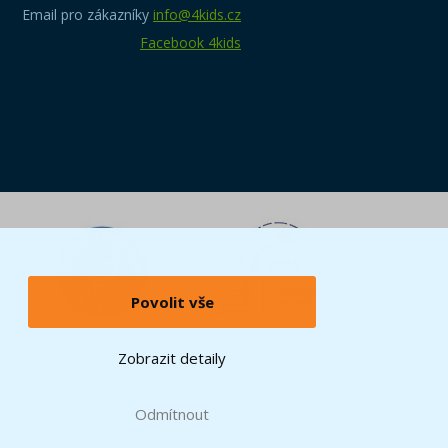
Email pro zákazníky
info@4kids.cz
Facebook 4kids
Povolit vše
Zobrazit detaily
Odmítnout