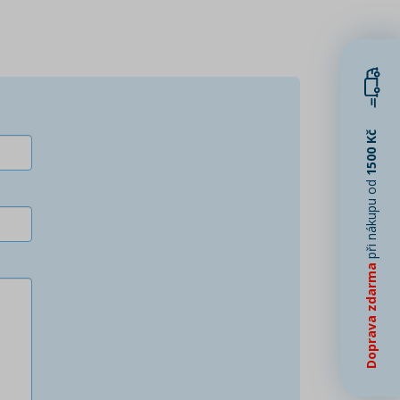
1500 Kč
při nákupu od
Doprava zdarma