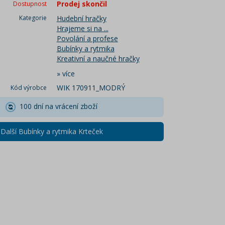
Prodej skončil
Dostupnost
Kategorie
Hudební hračky
Hrajeme si na ...
Povolání a profese
Bubínky a rytmika
Kreativní a naučné hračky
»
více
WIK 170911_MODRÝ
Kód výrobce
100 dní na vrácení zboží
Další Bubínky a rytmika Krteček