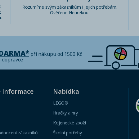
o
Rozumíme svým zákazníkům i jejich potřebám.
t
Ověřeno Heurekou.
.
ZDARMA*
při nákupu od 1500 Kč
é dopravce
é informace
Nabídka
LEGO®
Hračky a hry
Kojenecké zboží
odnocení zákazníků
Školní potřeby