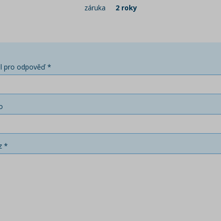
záruka
2 roky
l pro odpověď *
o
z *