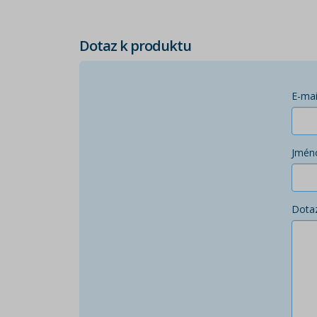
Dotaz k produktu
E-mai
Jmén
Dota