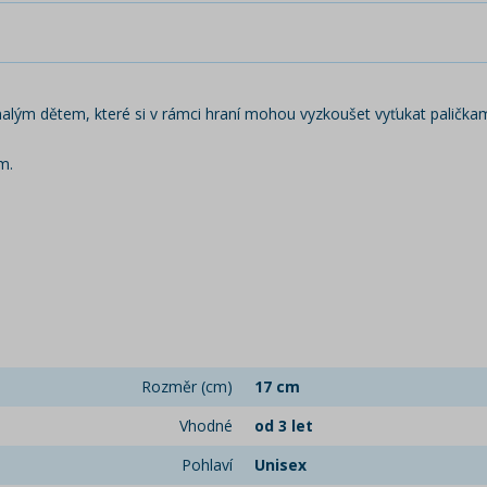
alým dětem, které si v rámci hraní mohou vyzkoušet vyťukat paličkam
m.
Rozměr (cm)
17 cm
Vhodné
od 3 let
Pohlaví
Unisex