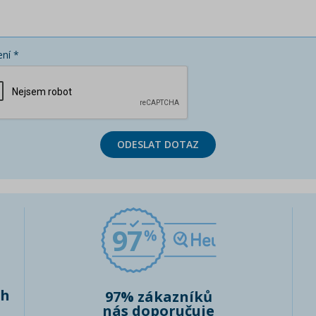
ní *
ODESLAT DOTAZ
97
ch
97% zákazníků
nás doporučuje