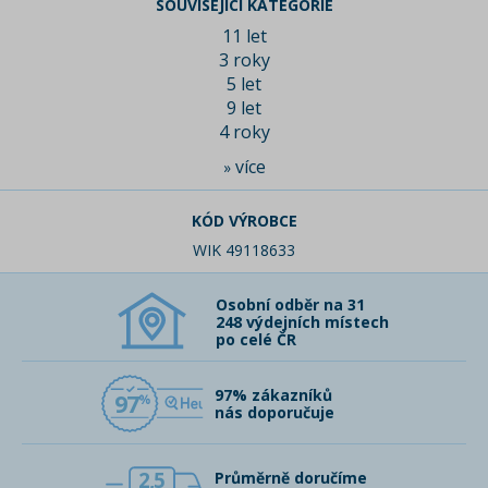
SOUVISEJÍCÍ KATEGORIE
11 let
3 roky
5 let
9 let
4 roky
více
»
KÓD VÝROBCE
WIK 49118633
Osobní odběr na 31
248 výdejních místech
po celé ČR
97% zákazníků
97
nás doporučuje
2,5
Průměrně doručíme