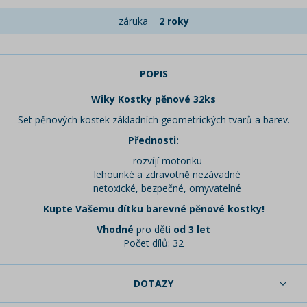
záruka
2 roky
POPIS
Wiky Kostky pěnové 32ks
Set pěnových kostek základních geometrických tvarů a barev.
Přednosti:
rozvíjí motoriku
lehounké a zdravotně nezávadné
netoxické, bezpečné, omyvatelné
Kupte Vašemu dítku barevné pěnové kostky!
Vhodné
pro děti
od 3 let
Počet dílů: 32
DOTAZY