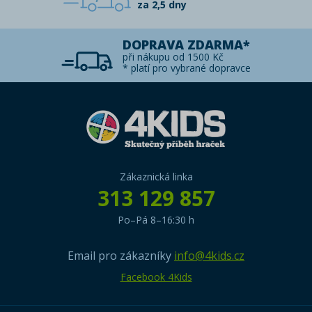
za 2,5 dny
DOPRAVA ZDARMA*
při nákupu od 1500 Kč
* platí pro vybrané dopravce
Zákaznická linka
313 129 857
Po–Pá 8–16:30 h
Email pro zákazníky
info@4kids.cz
Facebook 4Kids