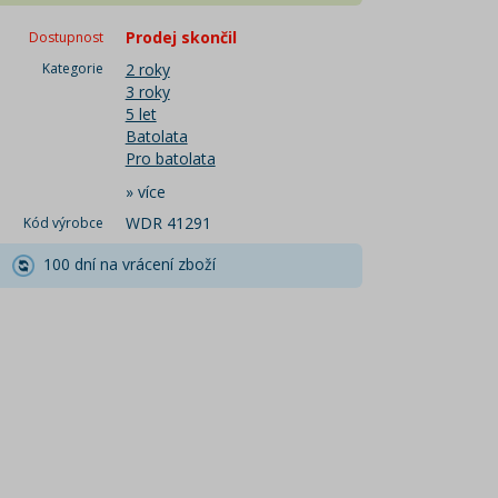
Prodej skončil
Dostupnost
Kategorie
2 roky
3 roky
5 let
Batolata
Pro batolata
»
více
WDR 41291
Kód výrobce
100 dní na vrácení zboží