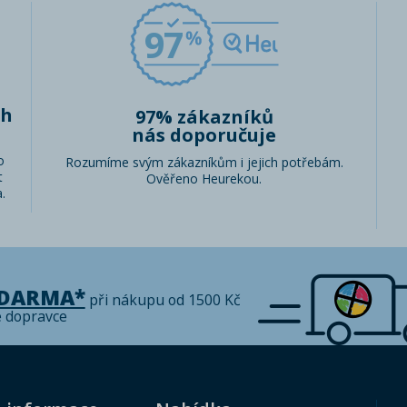
97
ch
97% zákazníků
nás doporučuje
o
Rozumíme svým zákazníkům i jejich potřebám.
t
Ověřeno Heurekou.
.
ZDARMA*
při nákupu od 1500 Kč
é dopravce