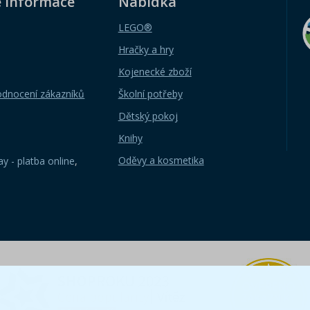
é informace
Nabídka
LEGO®
Hračky a hry
Kojenecké zboží
odnocení zákazníků
Školní potřeby
Dětský pokoj
Knihy
Oděvy a kosmetika
y - platba online
,