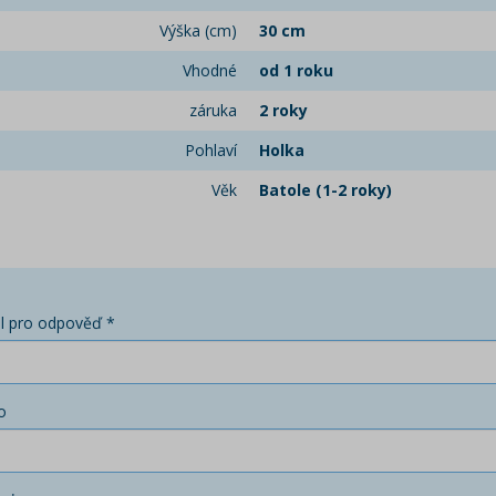
Výška (cm)
30 cm
Vhodné
od 1 roku
záruka
2 roky
Pohlaví
Holka
Věk
Batole (1-2 roky)
l pro odpověď *
o