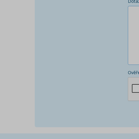
Dota
Ověře