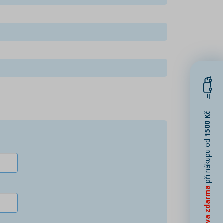
1500 Kč
při nákupu od
Doprava zdarma