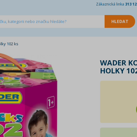
Zákaznická linka
313 12
lky 102 ks
WADER KO
HOLKY 10