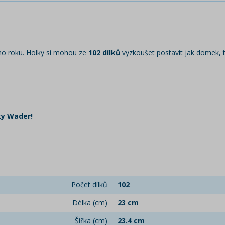
ho roku. Holky si mohou ze
102 dílků
vyzkoušet postavit jak domek, t
ky Wader!
Počet dílků
102
Délka (cm)
23 cm
Šířka (cm)
23.4 cm