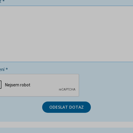
z *
ní *
ODESLAT DOTAZ