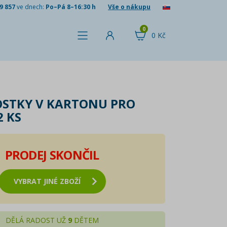
9 857
ve dnech:
Po–Pá 8–16:30 h
Vše o nákupu
0
0 Kč
STKY V KARTONU PRO
2 KS
PRODEJ SKONČIL
VYBRAT JINÉ ZBOŽÍ
DĚLÁ RADOST UŽ
9
DĚTEM