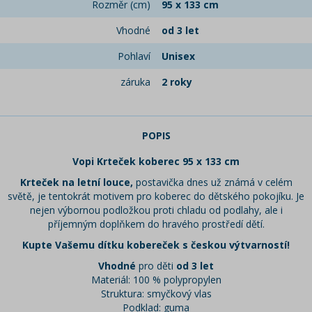
Rozměr (cm)
95 x 133 cm
Vhodné
od 3 let
Pohlaví
Unisex
záruka
2 roky
POPIS
Vopi Krteček koberec 95 x 133 cm
Krteček na letní louce,
postavička dnes už známá v celém
světě, je tentokrát motivem pro koberec do dětského pokojíku. Je
nejen výbornou podložkou proti chladu od podlahy, ale i
příjemným doplňkem do hravého prostředí dětí.
Kupte Vašemu dítku kobereček s českou výtvarností!
Vhodné
pro děti
od 3 let
Materiál: 100 % polypropylen
Struktura: smyčkový vlas
Podklad: guma