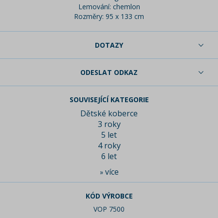
Lemování: chemlon
Rozměry: 95 x 133 cm
DOTAZY
ODESLAT ODKAZ
SOUVISEJÍCÍ KATEGORIE
Dětské koberce
3 roky
5 let
4 roky
6 let
více
»
KÓD VÝROBCE
VOP 7500