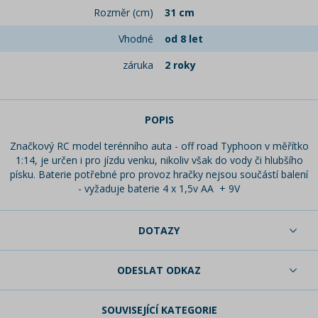
Rozměr (cm)
31 cm
Vhodné
od 8 let
záruka
2 roky
POPIS
Značkový RC model terénního auta - off road Typhoon v měřítko
1:14, je určen i pro jízdu venku, nikoliv však do vody či hlubšího
písku. Baterie potřebné pro provoz hračky nejsou součástí balení
- vyžaduje baterie 4 x 1,5v AA + 9V
DOTAZY
ODESLAT ODKAZ
SOUVISEJÍCÍ KATEGORIE