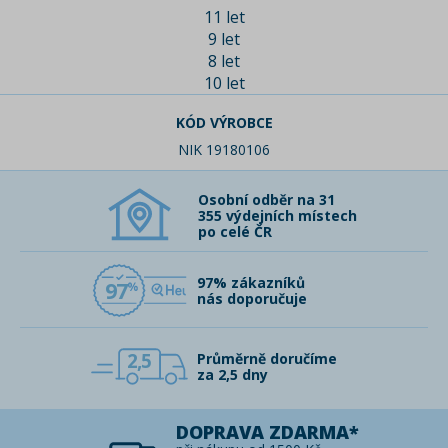
11 let
9 let
8 let
10 let
KÓD VÝROBCE
NIK 19180106
Osobní odběr na 31
355 výdejních místech
po celé ČR
97% zákazníků
97
nás doporučuje
2,5
Průměrně doručíme
za 2,5 dny
DOPRAVA ZDARMA*