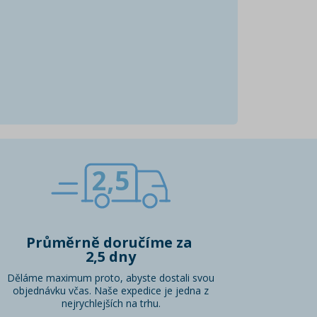
2,5
Průměrně doručíme za
2,5 dny
Děláme maximum proto, abyste dostali svou
objednávku včas. Naše expedice je jedna z
nejrychlejších na trhu.