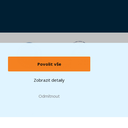
Povolit vše
Zobrazit detaily
Odmítnout
GO Group. © 2024 The LEGO Group.