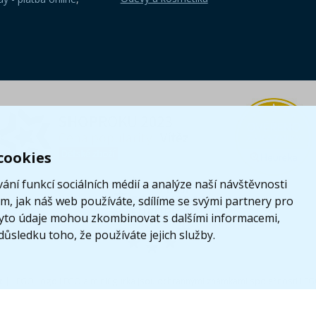
cookies
ání funkcí sociálních médií a analýze naší návštěvnosti
, jak náš web používáte, sdílíme se svými partnery pro
i tyto údaje mohou zkombinovat s dalšími informacemi,
 důsledku toho, že používáte jejich služby.
z
|
LEGO, logo LEGO a minifigurka jsou ochrannými známkami společnosti LE
Tyto internetové stránky používají soubory cookie. Více informací
zde
.