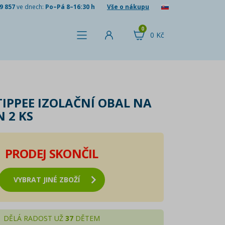
9 857
ve dnech:
Po–Pá 8–16:30 h
Vše o nákupu
0
0 Kč
IPPEE IZOLAČNÍ OBAL NA
 2 KS
PRODEJ SKONČIL
VYBRAT JINÉ ZBOŽÍ
DĚLÁ RADOST UŽ
37
DĚTEM