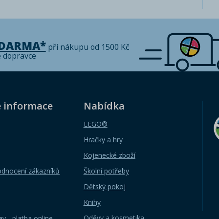
ZDARMA*
při nákupu od 1500 Kč
é dopravce
é informace
Nabídka
LEGO®
Hračky a hry
Kojenecké zboží
odnocení zákazníků
Školní potřeby
Dětský pokoj
Knihy
Oděvy a kosmetika
y - platba online
,