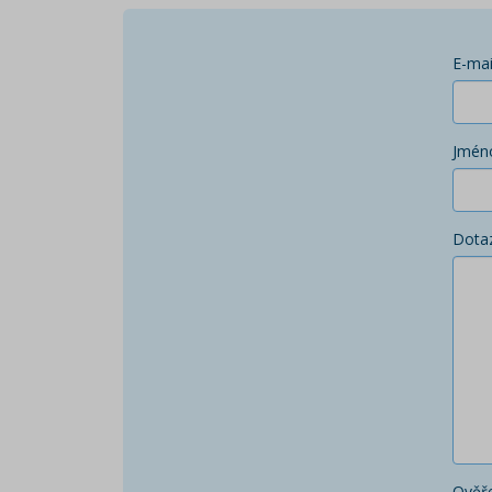
E-mai
Jmén
Dota
Ověře