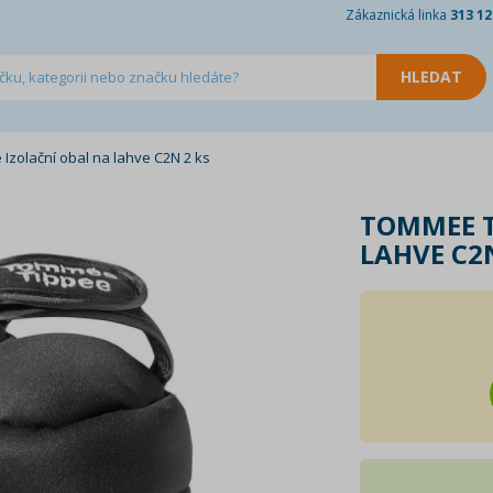
Zákaznická linka
313 12
zolační obal na lahve C2N 2 ks
TOMMEE T
LAHVE C2N