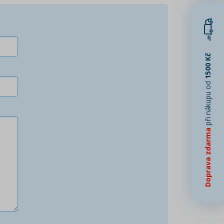
1500 Kč
při nákupu od
Doprava zdarma