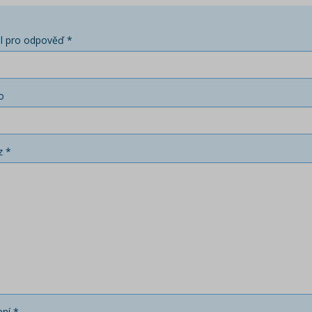
l pro odpověď *
o
z *
ní *