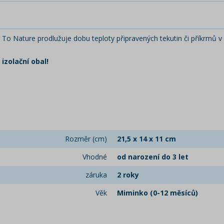
 To Nature
prodlužuje dobu teploty připravených tekutin či příkrmů 
izolační obal!
Rozměr (cm)
21,5 x 14 x 11 cm
Vhodné
od narození do 3 let
záruka
2 roky
Věk
Miminko (0-12 měsíců)