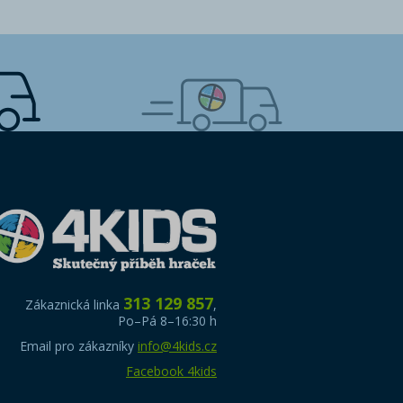
313 129 857
Zákaznická linka
,
Po–Pá 8–16:30 h
Email pro zákazníky
info@4kids.cz
Facebook 4kids