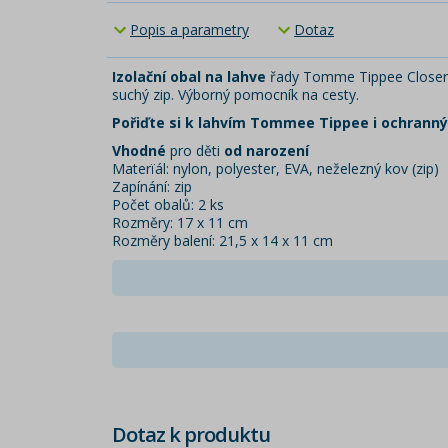
Popis a parametry
Dotaz
Izolační obal na lahve
řady Tomme Tippee Closer
suchý zip. Výborný pomocník na cesty.
Pořiďte si k lahvím Tommee Tippee i ochranný 
Vhodné
pro děti
od narození
Materïál: nylon, polyester, EVA, neželezný kov (zip)
Zapínání: zip
Počet obalů: 2 ks
Rozměry: 17 x 11 cm
Rozměry balení: 21,5 x 14 x 11 cm
Dotaz k produktu