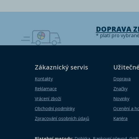
DOPRAVA 
* platí pro vybran
Zákaznický servis
Užitečn
Kontakty
Doprava
Reklamace
Značky
Vrácení zboží
Novinky
Obchodní podmínky
Ocenění a h
Zpracování osobních údajů
Kariéra
Platební metody:
Dobírka
,
Bankovní převod
,
GoPa