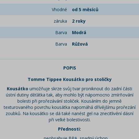
Vhodné
od 5 měsíců
záruka
2 roky
Barva
Modrá
Barva
Růžová
POPIS
Tomme Tippee Kousátko pro stoličky
Kousátko
umožňuje skrze svůj tvar proniknout do zadní části
ústní dutiny děťátka tak, aby mohlo být nápomocno zmírňování
bolesti při prořezávání stoliček. Kousáním do jemně
texturovaného povrchu kousátka napomáhá dřívějšímu prořezání
zoubků. Na kousátko se dá také nanést gel na znecitlivění dásní
při velké bolestivosti.
Přednosti:
neobsahuje BPA, snadný úchop