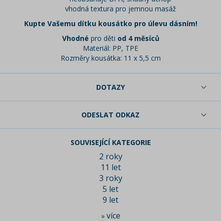
vhodná textura pro jemnou masáž
Kupte Vašemu dítku kousátko pro úlevu dásním!
Vhodné
pro děti
od 4 měsíců
Materiál: PP, TPE
Rozměry kousátka: 11 x 5,5 cm
DOTAZY
ODESLAT ODKAZ
SOUVISEJÍCÍ KATEGORIE
2 roky
11 let
3 roky
5 let
9 let
více
»