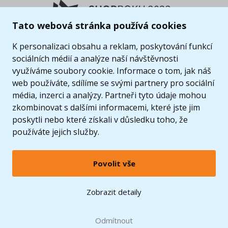
Tato webová stránka používá cookies
K personalizaci obsahu a reklam, poskytování funkcí
sociálních médií a analýze naší návštěvnosti
využíváme soubory cookie. Informace o tom, jak náš
web používáte, sdílíme se svými partnery pro sociální
média, inzerci a analýzy. Partneři tyto údaje mohou
zkombinovat s dalšími informacemi, které jste jim
poskytli nebo které získali v důsledku toho, že
používáte jejich služby.
Povolit vše
© 2005 - 2026 Copyright 4kids.cz
LEGO, logo LEGO a minifigurka jsou ochrannými známkami společnosti LEGO Group. ©
Zobrazit detaily
2024 The LEGO Group.
Tyto internetové stránky používají soubory cookie. Více informací
zde
.
Doprava zdarma
při nákupu od
Odmítnout
1500 Kč*
Zobrazit verzi pro desktop