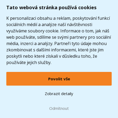
Tato webová stránka používá cookies
K personalizaci obsahu a reklam, poskytování funkcí
sociálních médií a analýze naší návštěvnosti
využíváme soubory cookie. Informace o tom, jak náš
web používáte, sdílíme se svými partnery pro sociální
média, inzerci a analýzy. Partneři tyto údaje mohou
zkombinovat s dalšími informacemi, které jste jim
poskytli nebo které získali v důsledku toho, že
používáte jejich služby.
Povolit vše
© 2005 - 2026 Copyright 4kids.cz
LEGO, logo LEGO a minifigurka jsou ochrannými známkami společnosti LEGO Group. ©
Zobrazit detaily
2024 The LEGO Group.
Tyto internetové stránky používají soubory cookie. Více informací
zde
.
Doprava zdarma
při nákupu od
Odmítnout
1500 Kč*
Zobrazit verzi pro desktop
Hračky můžete mít už
11.8.