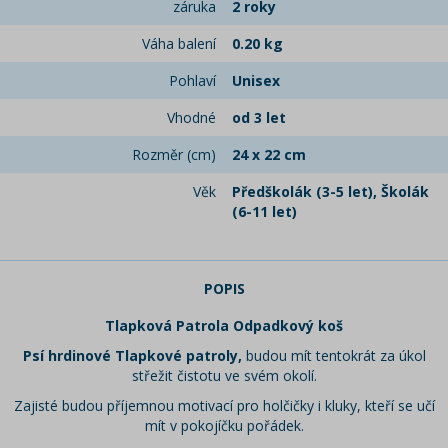
záruka
2 roky
Váha balení
0.20 kg
Pohlaví
Unisex
Vhodné
od 3 let
Rozměr (cm)
24 x 22 cm
Věk
Předškolák (3-5 let), Školák
(6-11 let)
POPIS
Tlapková Patrola Odpadkový koš
Psí hrdinové Tlapkové patroly,
budou mít tentokrát za úkol
střežit čistotu ve svém okolí.
Zajisté budou příjemnou motivací pro holčičky i kluky, kteří se učí
mít v pokojíčku pořádek.