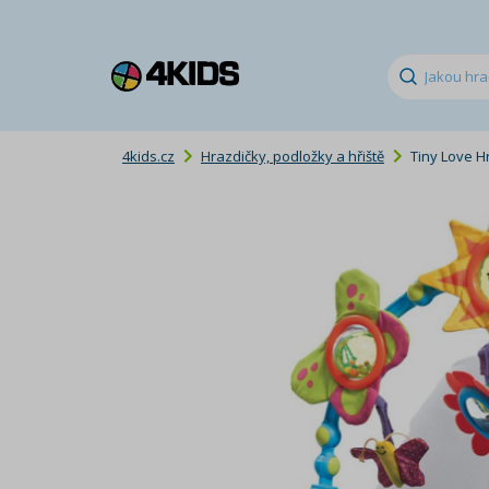
4kids.cz
Hrazdičky, podložky a hřiště
Tiny Love H