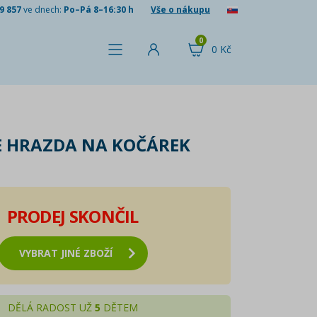
9 857
ve dnech:
Po–Pá 8–16:30 h
Vše o nákupu
0
0 Kč
E HRAZDA NA KOČÁREK
O
PRODEJ SKONČIL
VYBRAT JINÉ ZBOŽÍ
DĚLÁ RADOST UŽ
5
DĚTEM