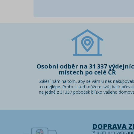
Osobní odběr na 31 337 výdejní
místech po celé ČR
Záleží nám na tom, aby se vám u nás nakupoval
co nejlépe. Proto si teď můžete svůj balík převzí
na jedné z 31337 poboček blízko vašeho domova
DOPRAVA 
* platí pro vybran