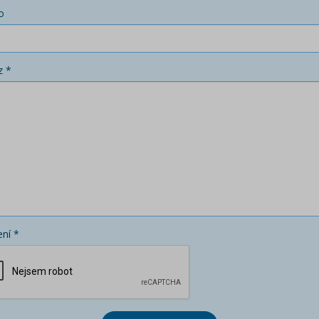
o
z *
ní *