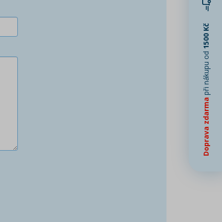
1500 Kč
při nákupu od
Doprava zdarma