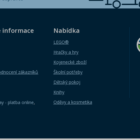
é informace
Nabídka
LEGO®
Hračky a hry
Kojenecké zboží
odnocení zákazníků
Školní potřeby
Dětský pokoj
Knihy
Oděvy a kosmetika
y - platba online
,