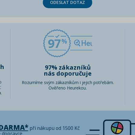
ODESLAT DOTAZ
97
ch
97% zákazníků
nás doporučuje
o
Rozumíme svým zákazníkům i jejich potřebám.
t
Ověřeno Heurekou.
.
ZDARMA*
při nákupu od 1500 Kč
é dopravce