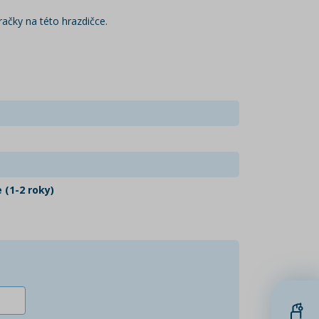
račky na této hrazdičce.
 (1-2 roky)