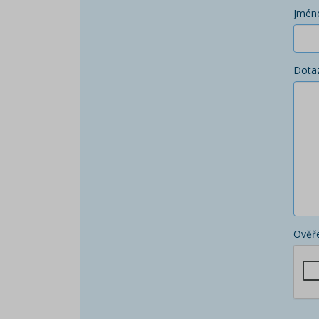
Jmén
Dota
Ověře