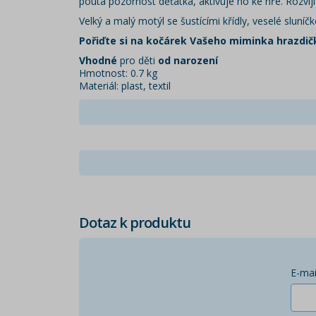
poutá pozornost děťátka, aktivuje ho ke hře. Rozvíjí
Velký a malý motýl se šustícími křídly, veselé sluní
Pořiďte si na kočárek Vašeho miminka hrazdič
Vhodné
pro děti
od narození
Hmotnost: 0.7 kg
Materiál: plast, textil
Dotaz k produktu
E-mai