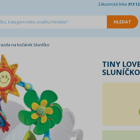
Zákaznická linka
313 12
razda na kočárek Sluníčko
TINY LOV
SLUNÍČK