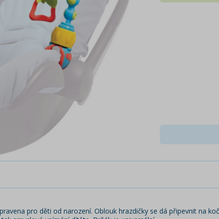
pravena pro děti od narození. Oblouk hrazdičky se dá připevnit na ko