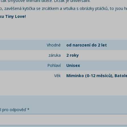
 tak smyslové vnímání dítěte.
Držák je universální.
čko, zavěšená kytička se zrcátkem a vrtulka s obrázky ptáčků, to jsou h
ku Tiny Love!
Vhodné
od narození do 2 let
záruka
2 roky
Pohlaví
Unisex
Věk
Miminko (0-12 měsíců), Batole
l pro odpověď *