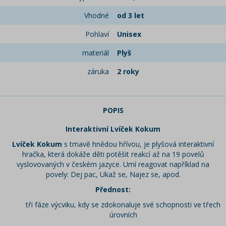
Vhodné
od 3 let
Pohlaví
Unisex
materiál
Plyš
záruka
2 roky
POPIS
Interaktivní Lvíček Kokum
Lvíček Kokum
s tmavě hnědou hřívou, je plyšová interaktivní
hračka, která dokáže děti potěšit reakcí až na 19 povelů
vyslovovaných v českém jazyce. Umí reagovat například na
povely: Dej pac, Ukaž se, Najez se, apod.
Přednost:
tři fáze výcviku, kdy se zdokonaluje své schopnosti ve třech
úrovních