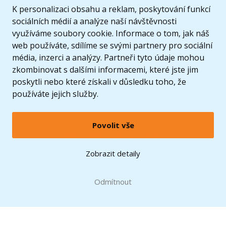
K personalizaci obsahu a reklam, poskytování funkcí
sociálních médií a analýze naší návštěvnosti
využíváme soubory cookie. Informace o tom, jak náš
web používáte, sdílíme se svými partnery pro sociální
média, inzerci a analýzy. Partneři tyto údaje mohou
zkombinovat s dalšími informacemi, které jste jim
poskytli nebo které získali v důsledku toho, že
používáte jejich služby.
Povolit vše
© 2005 - 2026 Copyright 4kids.cz
LEGO, logo LEGO a minifigurka jsou ochrannými známkami společnosti LEGO Group. ©
Zobrazit detaily
2024 The LEGO Group.
Tyto internetové stránky používají soubory cookie. Více informací
zde
.
Doprava zdarma
při nákupu od
Odmítnout
1500 Kč*
Zobrazit verzi pro desktop
Hračky můžete mít už
11.8.
* platí pro vybrané dopravce