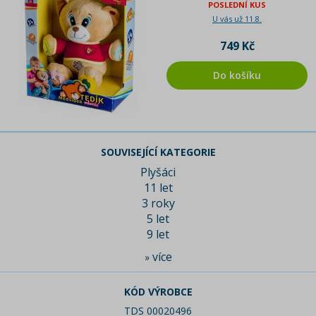
POSLEDNÍ KUS
U vás už 11.8.
749 Kč
Do košíku
SOUVISEJÍCÍ KATEGORIE
Plyšáci
11 let
3 roky
5 let
9 let
více
»
KÓD VÝROBCE
TDS 00020496