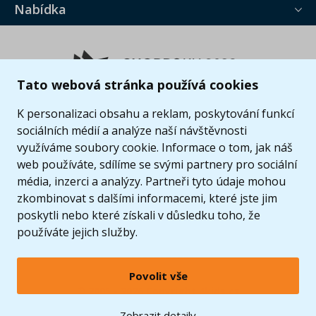
Nabídka
Tato webová stránka používá cookies
K personalizaci obsahu a reklam, poskytování funkcí
sociálních médií a analýze naší návštěvnosti
využíváme soubory cookie. Informace o tom, jak náš
web používáte, sdílíme se svými partnery pro sociální
média, inzerci a analýzy. Partneři tyto údaje mohou
zkombinovat s dalšími informacemi, které jste jim
poskytli nebo které získali v důsledku toho, že
používáte jejich služby.
Povolit vše
© 2005 - 2026 Copyright 4kids.cz
LEGO, logo LEGO a minifigurka jsou ochrannými známkami společnosti LEGO Group. ©
Zobrazit detaily