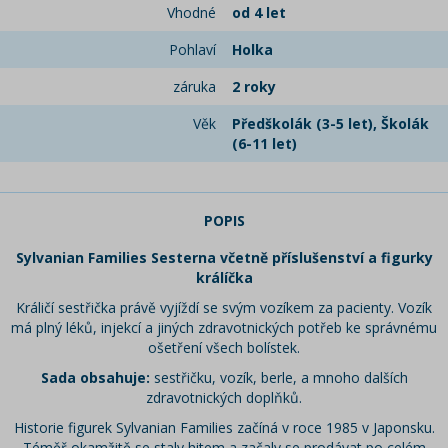
Vhodné
od 4 let
Pohlaví
Holka
záruka
2 roky
Věk
Předškolák (3-5 let), Školák
(6-11 let)
POPIS
Sylvanian Families Sesterna včetně příslušenství a figurky
králíčka
Králičí sestřička právě vyjíždí se svým vozíkem za pacienty. Vozík
má plný léků, injekcí a jiných zdravotnických potřeb ke správnému
ošetření všech bolístek.
Sada obsahuje:
sestřičku, vozík, berle, a mnoho dalších
zdravotnických doplňků.
Historie figurek Sylvanian Families začíná v roce 1985 v Japonsku.
Téměř okamžitě se staly hitem a začaly se prodávat po celém