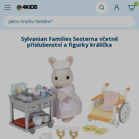
0
Sylvanian Families Sesterna včetně
příslušenství a figurky králíčka