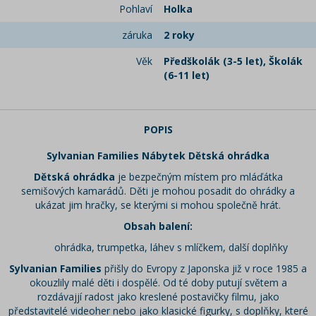
Pohlaví
Holka
záruka
2 roky
Věk
Předškolák (3-5 let), Školák
(6-11 let)
POPIS
Sylvanian Families Nábytek Dětská ohrádka
Dětská ohrádka
je bezpečným místem pro mláďátka
semišových kamarádů. Děti je mohou posadit do ohrádky a
ukázat jim hračky, se kterými si mohou společně hrát.
Obsah balení:
ohrádka, trumpetka, láhev s mlíčkem, další doplňky
Sylvanian Families
přišly do Evropy z Japonska již v roce 1985 a
okouzlily malé děti i dospělé. Od té doby putují světem a
rozdávajjí radost jako kreslené postavičky filmu, jako
představitelé videoher nebo jako klasické figurky, s doplňky, které