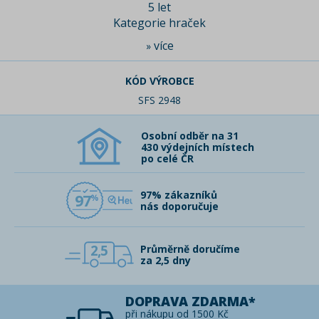
5 let
Kategorie hraček
více
»
KÓD VÝROBCE
SFS 2948
Osobní odběr na 31
430 výdejních místech
po celé ČR
97% zákazníků
97
nás doporučuje
2,5
Průměrně doručíme
za 2,5 dny
DOPRAVA ZDARMA*
při nákupu od 1500 Kč