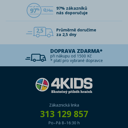
97% zákazníků
97
nás doporučuje
2,5
Průměrně doručíme
za 2,5 dny
DOPRAVA ZDARMA*
při nákupu od 1500 Kč
* platí pro vybrané dopravce
Zákaznická linka
313 129 857
Po–Pá 8–16:30 h