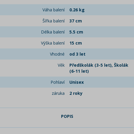
Váha balení
0.26 kg
Šířka balení
37 cm
Délka balení
5.5 cm
Výška balení
15 cm
Vhodné
od 3 let
Věk
Předškolák (3-5 let), Školák
(6-11 let)
Pohlaví
Unisex
záruka
2 roky
POPIS