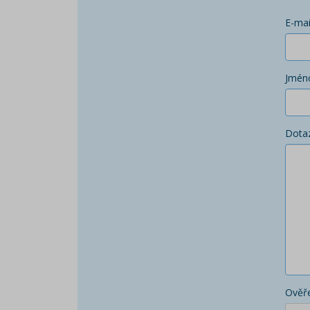
E-mai
Jmén
Dota
Ověře