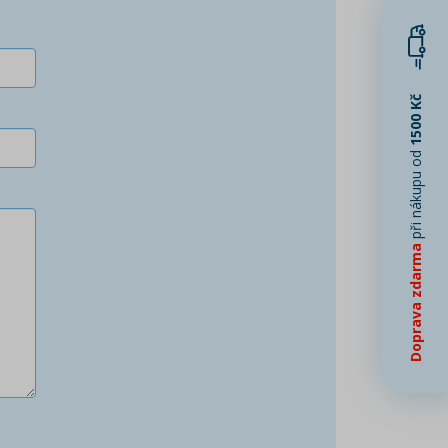
1500 Kč
při nákupu od
Doprava zdarma