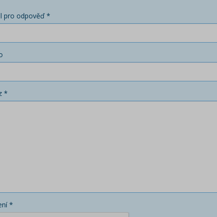
l pro odpověď *
o
z *
ní *