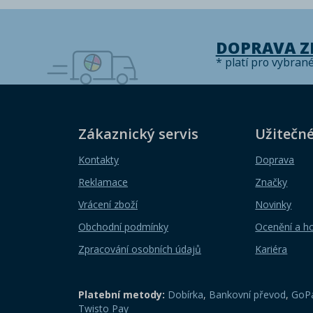
DOPRAVA 
* platí pro vybran
Zákaznický servis
Užitečn
Kontakty
Doprava
Reklamace
Značky
Vrácení zboží
Novinky
Obchodní podmínky
Ocenění a h
Zpracování osobních údajů
Kariéra
Platební metody:
Dobírka
,
Bankovní převod
,
GoPa
Twisto Pay