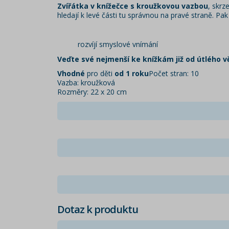
Zvířátka v knížečce s kroužkovou vazbou
, skrz
hledají k levé části tu správnou na pravé straně. P
rozvíjí smyslové vnímání
Veďte své nejmenší ke knížkám již od útlého v
Vhodné
pro děti
od 1 roku
Počet stran: 10
Vazba: kroužková
Rozměry: 22 x 20 cm
Dotaz k produktu