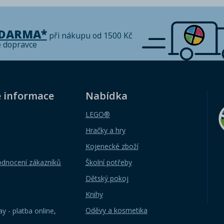
ZDARMA*
při nákupu od 1500 Kč
é dopravce
é informace
Nabídka
LEGO®
Hračky a hry
Kojenecké zboží
odnocení zákazníků
Školní potřeby
Dětský pokoj
Knihy
Oděvy a kosmetika
y - platba online
,