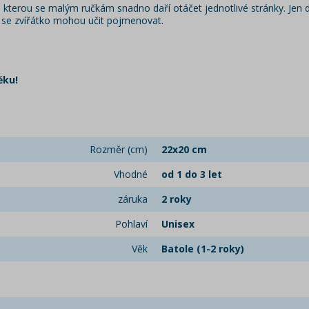
e kterou se malým ručkám snadno daří otáčet jednotlivé stránky. Jen 
ak se zvířátko mohou učit pojmenovat.
ěku!
Rozměr (cm)
22x20 cm
Vhodné
od 1 do 3 let
záruka
2 roky
Pohlaví
Unisex
Věk
Batole (1-2 roky)