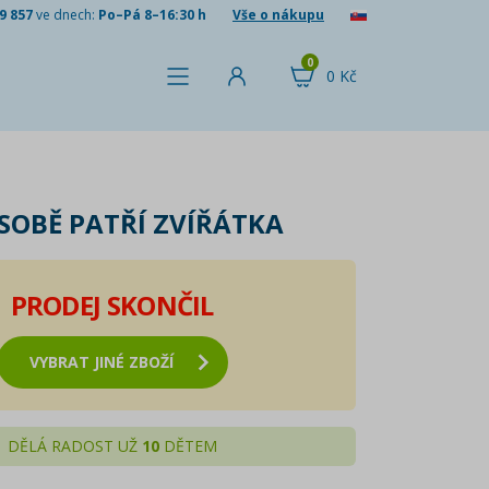
9 857
ve dnech:
Po–Pá 8–16:30 h
Vše o nákupu
0
0 Kč
 SOBĚ PATŘÍ ZVÍŘÁTKA
PRODEJ SKONČIL
VYBRAT JINÉ ZBOŽÍ
DĚLÁ RADOST UŽ
10
DĚTEM