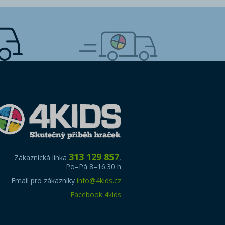
313 129 857
Zákaznická linka
,
Po–Pá 8–16:30 h
Email pro zákazníky
info@4kids.cz
Facebook 4kids