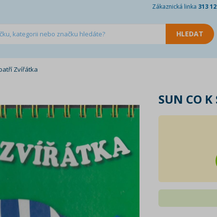
Zákaznická linka
313 12
atří Zvířátka
SUN CO K