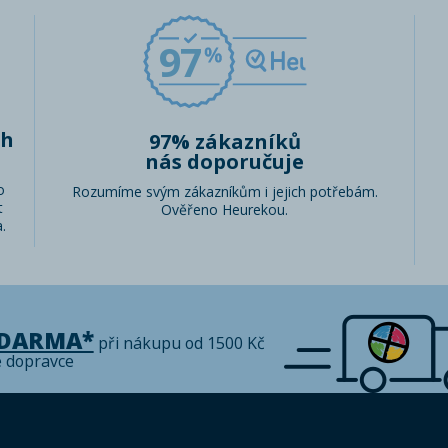
97
ch
97% zákazníků
nás doporučuje
o
Rozumíme svým zákazníkům i jejich potřebám.
t
Ověřeno Heurekou.
.
ZDARMA*
při nákupu od 1500 Kč
é dopravce