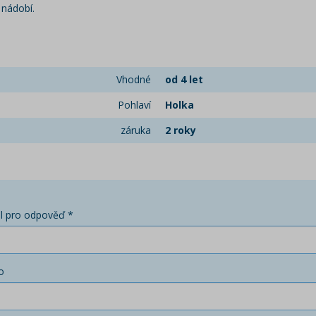
 nádobí.
Vhodné
od 4 let
Pohlaví
Holka
záruka
2 roky
l pro odpověď *
o