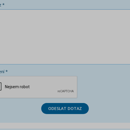
z *
ní *
ODESLAT DOTAZ