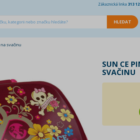
Zákaznická linka
313 12
 na svačinu
SUN CE P
SVAČINU