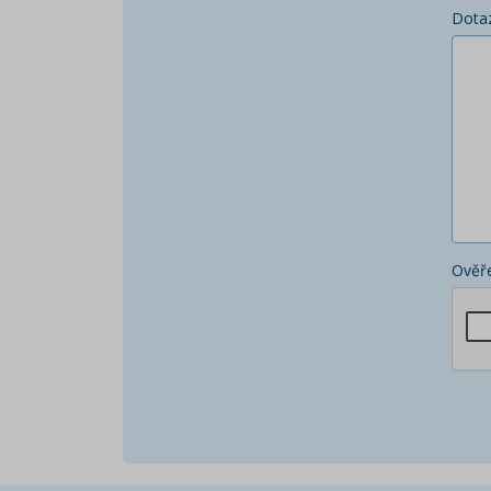
Dota
Ověře