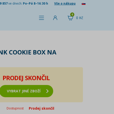
9 857
ve dnech:
Po–Pá 8–16:30 h
Vše o nákupu
0
0 Kč
INK COOKIE BOX NA
PRODEJ SKONČIL
VYBRAT JINÉ ZBOŽÍ
Prodej skončil
Dostupnost