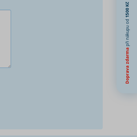
1500 Kč
při nákupu od
Doprava zdarma