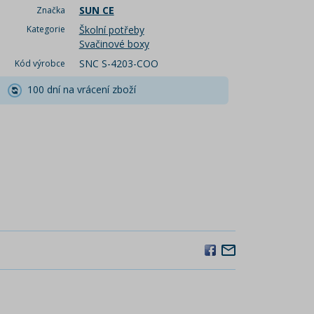
SUN CE
Značka
Kategorie
Školní potřeby
Svačinové boxy
SNC S-4203-COO
Kód výrobce
100 dní na vrácení zboží