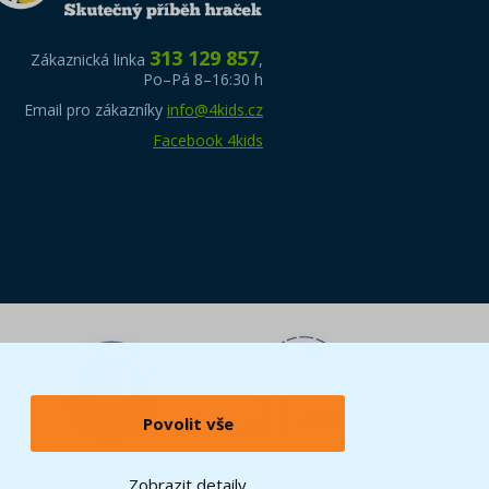
313 129 857
Zákaznická linka
,
Po–Pá 8–16:30 h
Email pro zákazníky
info@4kids.cz
Facebook 4kids
Povolit vše
Zobrazit detaily