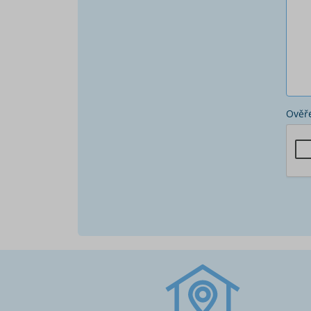
Ověře