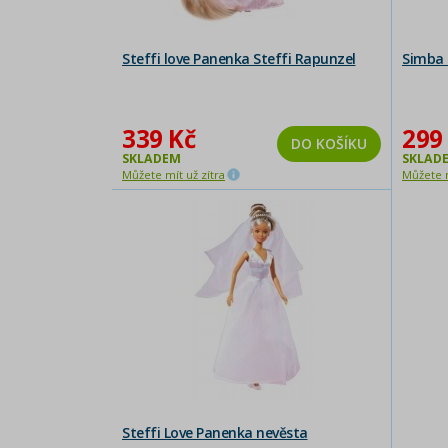
Steffi love Panenka Steffi Rapunzel
Simba 
339 Kč
299
DO KOŠÍKU
SKLADEM
SKLAD
Můžete mít už zítra
Můžete m
Steffi Love Panenka nevěsta