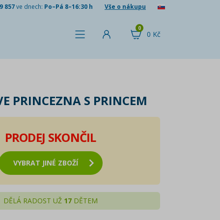
9 857
ve dnech:
Po–Pá 8–16:30 h
Vše o nákupu
0
0 Kč
OVE PRINCEZNA S PRINCEM
PRODEJ SKONČIL
VYBRAT JINÉ ZBOŽÍ
DĚLÁ RADOST UŽ
17
DĚTEM