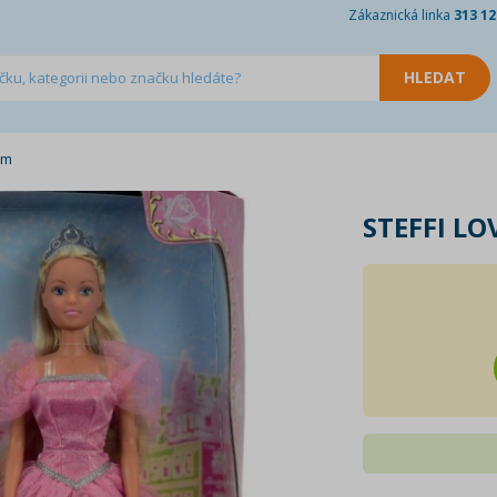
Zákaznická linka
313 12
em
STEFFI L