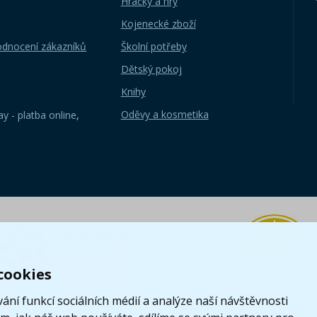
Hračky a hry
Kojenecké zboží
odnocení zákazníků
Školní potřeby
Dětský pokoj
Knihy
Oděvy a kosmetika
y - platba online
,
cookies
ání funkcí sociálních médií a analýze naší návštěvnosti