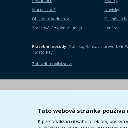
Reklamace
Značky
Vrácení zboží
Novinky
Obchodní podmínky
Ocenění a h
Zpracování osobních údajů
Kariéra
Platební metody:
Dobírka
,
Bankovní převod
,
GoPa
Twisto Pay
Zobrazit mobilní verzi
Tato webová stránka používá 
K personalizaci obsahu a reklam, poskytov