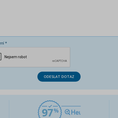
ní *
ODESLAT DOTAZ
97