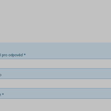
l pro odpověď *
o
z *