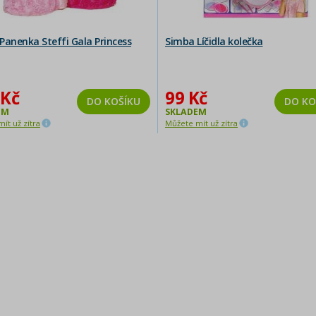
Panenka Steffi Gala Princess
Simba Líčidla kolečka
 Kč
99 Kč
DO KOŠÍKU
DO KO
EM
SKLADEM
ít už zítra
Můžete mít už zítra