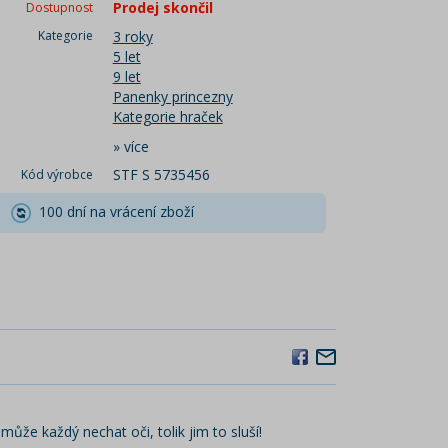
Prodej skončil
Dostupnost
Kategorie
3 roky
5 let
9 let
Panenky princezny
Kategorie hraček
»
více
STF S 5735456
Kód výrobce
100 dní na vrácení zboží
ůže každý nechat oči, tolik jim to sluší!