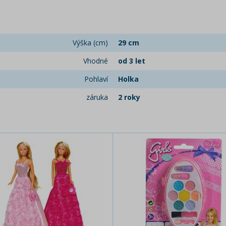
Výška (cm)
29 cm
Vhodné
od 3 let
Pohlaví
Holka
záruka
2 roky