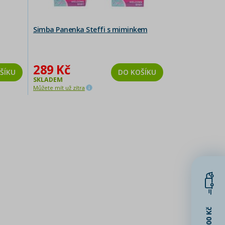
Simba Panenka Steffi s miminkem
289 Kč
ŠÍKU
DO KOŠÍKU
SKLADEM
Můžete mít už zítra
1500 Kč