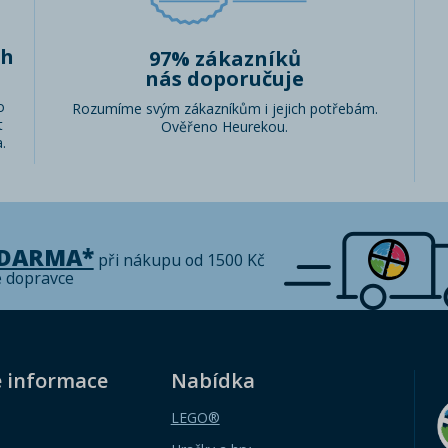
ch
97% zákazníků
nás doporučuje
o
Rozumíme svým zákazníkům i jejich potřebám.
t
Ověřeno Heurekou.
.
ZDARMA*
při nákupu od 1500 Kč
é dopravce
é informace
Nabídka
LEGO®