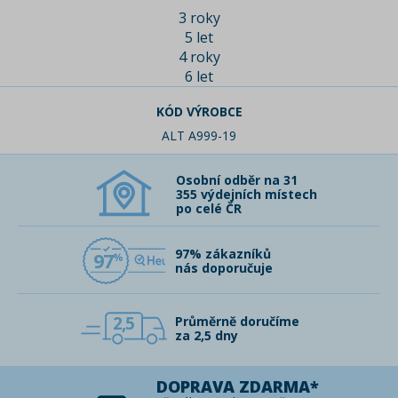
3 roky
5 let
4 roky
6 let
KÓD VÝROBCE
ALT A999-19
Osobní odběr na 31
355 výdejních místech
po celé ČR
97% zákazníků
97
nás doporučuje
2,5
Průměrně doručíme
za 2,5 dny
DOPRAVA ZDARMA*