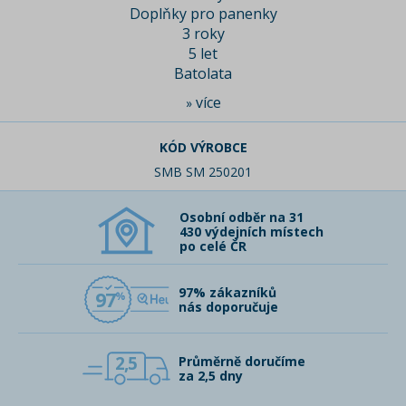
Doplňky pro panenky
3 roky
5 let
Batolata
více
»
KÓD VÝROBCE
SMB SM 250201
Osobní odběr na 31
430 výdejních místech
po celé ČR
97% zákazníků
97
nás doporučuje
2,5
Průměrně doručíme
za 2,5 dny