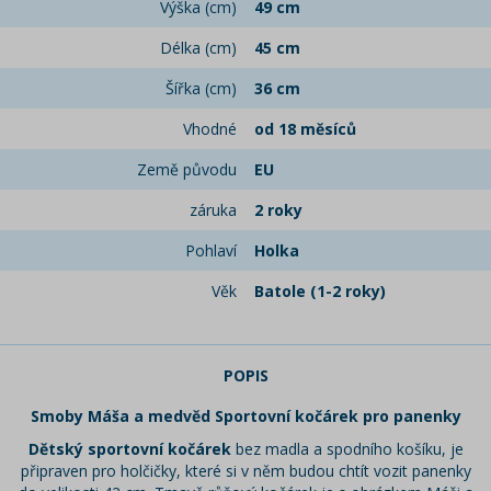
Výška (cm)
49 cm
Délka (cm)
45 cm
Šířka (cm)
36 cm
Vhodné
od 18 měsíců
Země původu
EU
záruka
2 roky
Pohlaví
Holka
Věk
Batole (1-2 roky)
POPIS
Smoby Máša a medvěd Sportovní kočárek pro panenky
Dětský sportovní kočárek
bez madla a spodního košíku, je
připraven pro holčičky, které si v něm budou chtít vozit panenky