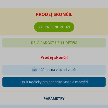
PRODEJ SKONČIL
VYBRAT JINÉ ZBOŽÍ
DĚLÁ RADOST UŽ
16
DĚTEM
Prodej skončil
100 dní na vrácení zboží
Další Kočárky pro panenky Máša a medvěd
PARAMETRY