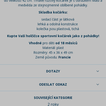
do velikosti 42 cm. Tmavě růžový kočárek je s obrázkem Máši a
medvěda ze stejnojmenné oblíbené pohádky.
Skladba kočárku:
sedací část je látková
lehká a odolná konstrukce
kolečka jsou plastová, tichá
Kupte Vaší holčičce sportovní kočárek jako z pohádky!
Vhodné
pro děti
od 18 měsíců
Materiál: plast
Rozměry: 45 x 36 x 49 cm
Země původu:
Francie
DOTAZY
ODESLAT ODKAZ
SOUVISEJÍCÍ KATEGORIE
2 roky