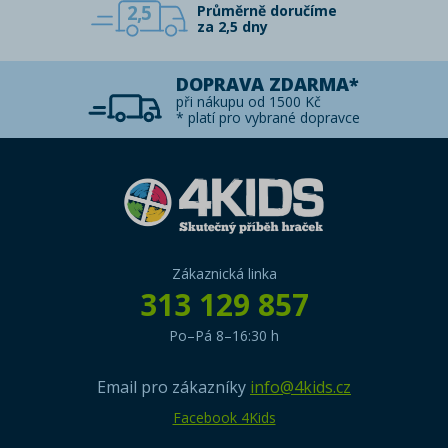
2,5
Průměrně doručíme
za 2,5 dny
DOPRAVA ZDARMA*
při nákupu od 1500 Kč
* platí pro vybrané dopravce
Zákaznická linka
313 129 857
Po–Pá 8–16:30 h
Email pro zákazníky
info@4kids.cz
Facebook 4Kids