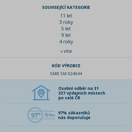
SOUVISEJÍCÍ KATEGORIE
11 let
3 roky
5 let
9 let
4 roky
více
»
KÓD VÝROBCE
SMB SM 024044
Osobní odběr na 31
337 výdejních místech
po celé ČR
97% zákazníků
97
nás doporučuje