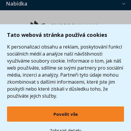
Nabídka
Tato webová stránka používá cookies
K personalizaci obsahu a reklam, poskytování funkcí
sociálních médií a analýze naší návštěvnosti
využíváme soubory cookie. Informace o tom, jak náš
web používáte, sdílíme se svými partnery pro sociální
média, inzerci a analýzy. Partneři tyto údaje mohou
zkombinovat s dalšími informacemi, které jste jim
poskytli nebo které získali v důsledku toho, že
používáte jejich služby.
Povolit vše
© 2005 - 2026 Copyright 4kids.cz
LEGO, logo LEGO a minifigurka jsou ochrannými známkami společnosti LEGO Group. ©
Zobrazit detaily