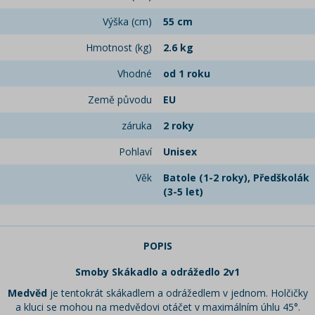
Výška (cm)
55 cm
Hmotnost (kg)
2.6 kg
Vhodné
od 1 roku
Země původu
EU
záruka
2 roky
Pohlaví
Unisex
Věk
Batole (1-2 roky), Předškolák
(3-5 let)
POPIS
Smoby Skákadlo a odrážedlo 2v1
Medvěd
je tentokrát skákadlem a odrážedlem v jednom. Holčičky
a kluci se mohou na medvědovi otáčet v maximálním úhlu 45°.