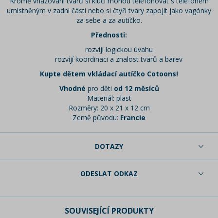
Kromě vhazování tvarů si kluci mohou telefonovat s telefonem
umístněným v zadní části nebo si čtyři tvary zapojit jako vagónky
za sebe a za autíčko.
Přednosti:
rozvíjí logickou úvahu
rozvíjí koordinaci a znalost tvarů a barev
Kupte dětem vkládací autíčko Cotoons!
Vhodné
pro děti
od 12 měsíců
Materiál: plast
Rozměry: 20 x 21 x 12 cm
Země původu:
Francie
DOTAZY
ODESLAT ODKAZ
SOUVISEJÍCÍ PRODUKTY