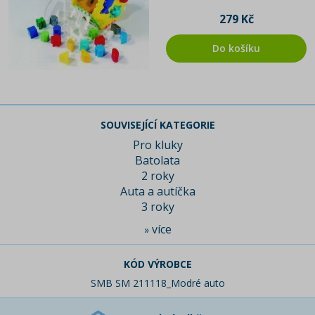
279 Kč
Do košíku
SOUVISEJÍCÍ KATEGORIE
Pro kluky
Batolata
2 roky
Auta a autíčka
3 roky
více
»
KÓD VÝROBCE
SMB SM 211118_Modré auto