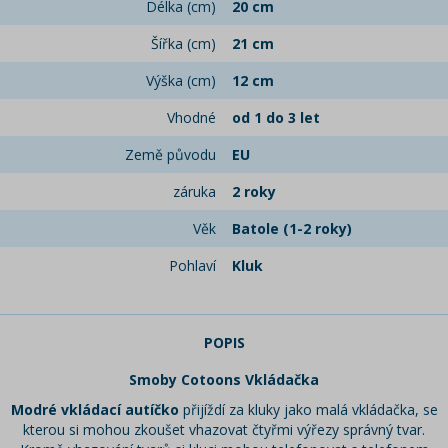
Délka (cm)
20 cm
Šířka (cm)
21 cm
Výška (cm)
12 cm
Vhodné
od 1 do 3 let
Země původu
EU
záruka
2 roky
Věk
Batole (1-2 roky)
Pohlaví
Kluk
POPIS
Smoby Cotoons Vkládačka
Modré vkládací autíčko
přijíždí za kluky jako malá vkládačka, se
kterou si mohou zkoušet vhazovat čtyřmi výřezy správný tvar.