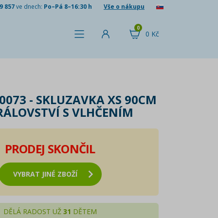
9 857
ve dnech:
Po–Pá 8–16:30 h
Vše o nákupu
0
0 Kč
0073 - SKLUZAVKA XS 90CM
RÁLOVSTVÍ S VLHČENÍM
PRODEJ SKONČIL
VYBRAT JINÉ ZBOŽÍ
DĚLÁ RADOST UŽ
31
DĚTEM