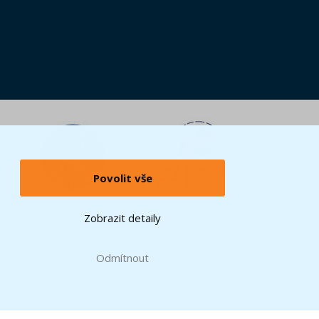
Povolit vše
Zobrazit detaily
Odmítnout
GO Group. © 2024 The LEGO Group.