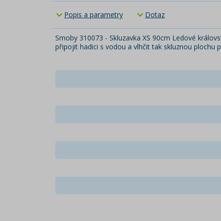
Popis a parametry
Dotaz
Smoby 310073 - Skluzavka XS 90cm Ledové královstv
připojit hadici s vodou a vlhčit tak skluznou ploch