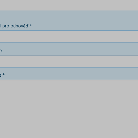
l pro odpověď *
o
z *