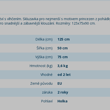
í s vlhčením. Skluzavka pro nejmenší s motivem princezen z pohádky
u pro snadnější a zábavnější klouzání. Rozměry: 125x75x90 cm.
Délka (cm)
125 cm
Šířka (cm)
50 cm
Výška (cm)
75 cm
Hmotnost (kg)
3,6 kg
Vhodné
od 2 let
Země původu
EU
záruka
2 roky
Pohlaví
Holka