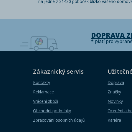
na jedné z 31430 poboček blízko vašeho domova
DOPRAVA 
* platí pro vybran
Zákaznický servis
Užitečn
Kontakty
Doprava
Reklamace
Značky
Vrácení zboží
Novinky
Obchodní podmínky
Ocenění a h
Zpracování osobních údajů
Kariéra