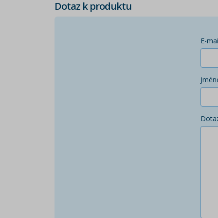
Dotaz k produktu
E-mai
Jmén
Dota