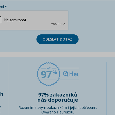
ní *
ODESLAT DOTAZ
97
ch
97% zákazníků
nás doporučuje
o
Rozumíme svým zákazníkům i jejich potřebám.
t
Ověřeno Heurekou.