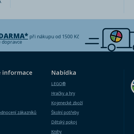
.
ZDARMA*
při nákupu od 1500 Kč
é dopravce
é informace
Nabídka
LEGO®
Hračky a hry
Kojenecké zboží
odnocení zákazníků
Školní potřeby
Dětský pokoj
Knihy