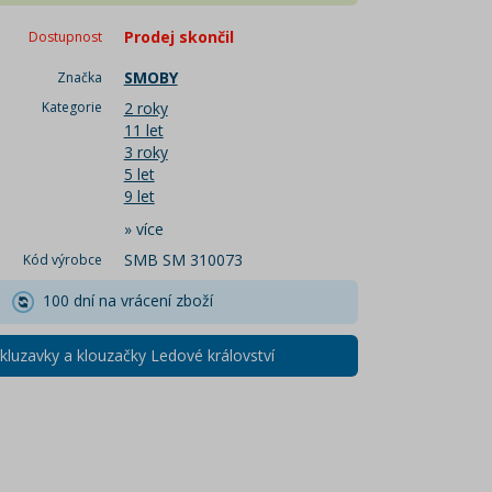
Prodej skončil
Dostupnost
SMOBY
Značka
Kategorie
2 roky
11 let
3 roky
5 let
9 let
»
více
SMB SM 310073
Kód výrobce
100 dní na vrácení zboží
Skluzavky a klouzačky Ledové království