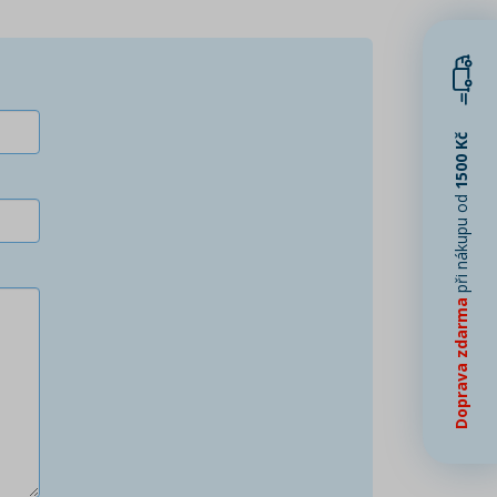
1500 Kč
při nákupu od
Doprava zdarma