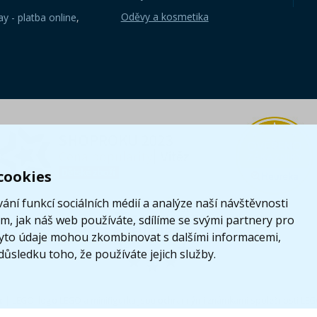
Oděvy a kosmetika
y - platba online
,
cookies
ání funkcí sociálních médií a analýze naší návštěvnosti
, jak náš web používáte, sdílíme se svými partnery pro
i tyto údaje mohou zkombinovat s dalšími informacemi,
 důsledku toho, že používáte jejich služby.
z
|
LEGO, logo LEGO a minifigurka jsou ochrannými známkami společnosti LE