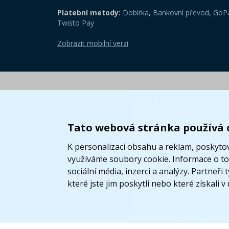
Platební metody:
Dobírka
,
Bankovní převod
,
GoPa
Twisto Pay
Zobrazit mobilní verzi
Tato webová stránka používá 
K personalizaci obsahu a reklam, poskytov
využíváme soubory cookie. Informace o tom
sociální média, inzerci a analýzy. Partneř
které jste jim poskytli nebo které získali v
© 2005 - 2026 Copyright 4kids.c