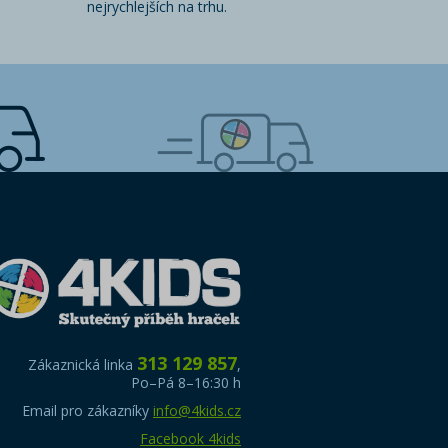
nejrychlejších na trhu.
313 129 857
Zákaznická linka
,
Po–Pá 8–16:30 h
Email pro zákazníky
info@4kids.cz
Facebook 4kids